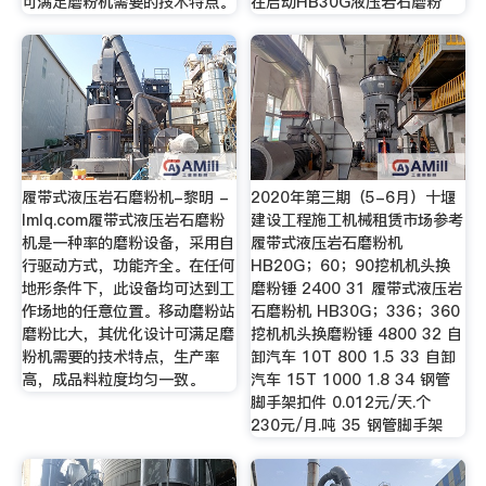
可满足磨粉机需要的技术特点。
在启动HB30G液压岩石磨粉
履带式液压岩石磨粉机-黎明 -
2020年第三期（5-6月）十堰
lmlq.com履带式液压岩石磨粉
建设工程施工机械租赁市场参考
机是一种率的磨粉设备，采用自
履带式液压岩石磨粉机
行驱动方式，功能齐全。在任何
HB20G；60；90挖机机头换
地形条件下，此设备均可达到工
磨粉锤 2400 31 履带式液压岩
作场地的任意位置。移动磨粉站
石磨粉机 HB30G；336；360
磨粉比大，其优化设计可满足磨
挖机机头换磨粉锤 4800 32 自
粉机需要的技术特点，生产率
卸汽车 10T 800 1.5 33 自卸
高，成品料粒度均匀一致。
汽车 15T 1000 1.8 34 钢管
脚手架扣件 0.012元/天.个
230元/月.吨 35 钢管脚手架