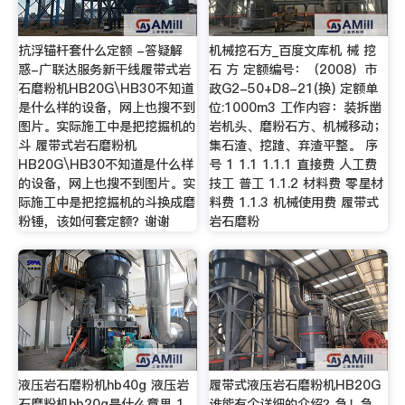
抗浮锚杆套什么定额 -答疑解
机械挖石方_百度文库机 械 挖
惑-广联达服务新干线履带式岩
石 方 定额编号：（2008）市
石磨粉机HB20G\HB30不知道
政G2-50+D8-21(换) 定额单
是什么样的设备，网上也搜不到
位:1000m3 工作内容：装拆凿
图片。实际施工中是把挖掘机的
岩机头、磨粉石方、机械移动；
斗 履带式岩石磨粉机
集石渣、挖蹅、弃渣平整。 序
HB20G\HB30不知道是什么样
号 1 1.1 1.1.1 直接费 人工费
的设备，网上也搜不到图片。实
技工 普工 1.1.2 材料费 零星材
际施工中是把挖掘机的斗换成磨
料费 1.1.3 机械使用费 履带式
粉锤，该如何套定额？谢谢
岩石磨粉
液压岩石磨粉机hb40g 液压岩
履带式液压岩石磨粉机HB20G
石磨粉机hb20g是什么意思 1,
谁能有个详细的介绍？急！急