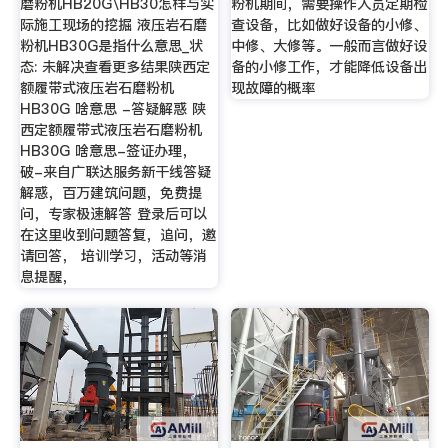
磨粉机HB20G\HB30怎样与实
粉机期间，需要操作人员定期检
际施工现场的挖掘 液压岩石磨
查设备，比如做好设备的小修、
粉机HB30G是指什么意思_状
中修、大修等。一般而言做好设
态: 未解决查看更多结果陕西定
备的小修工作，才能降低设备出
额履带式液压岩石磨粉机
现故障的概率
HB30G 啥意思 -答疑解惑 陕
西定额履带式液压岩石磨粉机
HB30G 啥意思-签证办理，
破-来自广联达服务新干线答疑
解惑，百万建筑问题，免费提
问，专家极速解答 登录后可以
在这里收到问题答复，追问，邀
请回答， 培训学习，活动等消
息提醒，