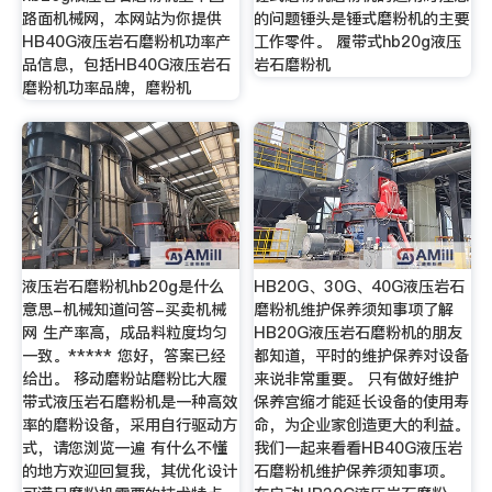
路面机械网，本网站为你提供
的问题锤头是锤式磨粉机的主要
HB40G液压岩石磨粉机功率产
工作零件。 履带式hb20g液压
品信息，包括HB40G液压岩石
岩石磨粉机
磨粉机功率品牌，磨粉机
液压岩石磨粉机hb20g是什么
HB20G、30G、40G液压岩石
意思-机械知道问答-买卖机械
磨粉机维护保养须知事项了解
网 生产率高，成品料粒度均匀
HB20G液压岩石磨粉机的朋友
一致。***** 您好，答案已经
都知道，平时的维护保养对设备
给出。 移动磨粉站磨粉比大履
来说非常重要。 只有做好维护
带式液压岩石磨粉机是一种高效
保养宫缩才能延长设备的使用寿
率的磨粉设备，采用自行驱动方
命，为企业家创造更大的利益。
式，请您浏览一遍 有什么不懂
我们一起来看看HB40G液压岩
的地方欢迎回复我，其优化设计
石磨粉机维护保养须知事项。