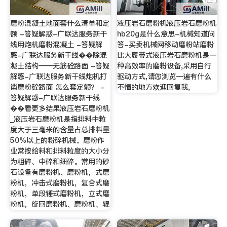
磨粉混凝土地面套什么清单和定
液压岩石磨粉机液压岩石磨粉机
额 -答疑解惑-广联达服务新干
hb20g是什么意思-机械知道问
线用炮机磨粉混凝土 -答疑解
答-买卖机械网移动磨粉站磨粉
惑-广联达服务新干线��除混
比大履带式液压岩石磨粉机是一
凝土结构——无筋砼路面 -答疑
种高效率的磨粉设备,采用自行
解惑-广联达服务新干线炮机打
驱动方式,请您浏览一遍有什么
凿磨粉砼路面 怎么套定额？ -
不懂的地方欢迎回复我,
答疑解惑-广联达服务新干线
��看更多结果液压岩石磨粉机
_液压岩石磨粉机是指排料中粒
度大于三毫米的含量占总排料量
50%以上的粉碎机械。磨粉作
业常按给料和排料粒度的大小分
为粗碎、中碎和细碎。常用的砂
石设备有磨粉机、磨粉机，式磨
粉机，冲击式磨粉机，复合式磨
粉机，单段锤式磨粉机，立式磨
粉机，旋回磨粉机、磨粉机、辊