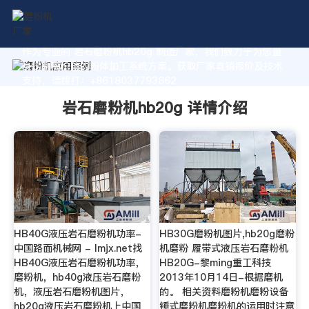
作为专业的 岩石磨粉机hb20g 制造厂家，我们致力于为您量
身定制高价值的粉体加工系统方案。获取厂家直销报价及技术
支持，请拨打：+8618037793862
岩石磨粉机hb20g 详情介绍
HB40G液压岩石磨粉机功率-
HB30G磨粉机图片,hb20g磨粉
中国路面机械网 - lmjx.net找
机磨粉 履带式液压岩石磨粉机
HB40G液压岩石磨粉机功率，
HB20G-黎ming重工科技
磨粉机，hb40g液压岩石磨粉
2013年10月14日-根据磨机
机，液压岩石磨粉机图片，
的。 相关资料磨粉机磨粉设备
hb20g液压岩石磨粉机上中国
锤式磨粉机磨粉机的运用时注意