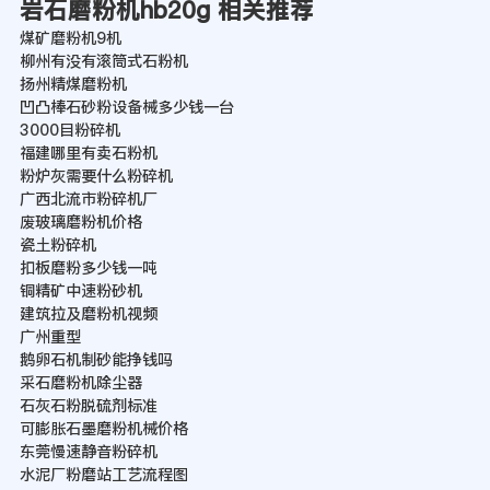
岩石磨粉机hb20g 相关推荐
煤矿磨粉机9机
柳州有没有滚筒式石粉机
扬州精煤磨粉机
凹凸棒石砂粉设备械多少钱一台
3000目粉碎机
福建哪里有卖石粉机
粉炉灰需要什么粉碎机
广西北流市粉碎机厂
废玻璃磨粉机价格
瓷土粉碎机
扣板磨粉多少钱一吨
铜精矿中速粉砂机
建筑拉及磨粉机视频
广州重型
鹅卵石机制砂能挣钱吗
采石磨粉机除尘器
石灰石粉脱硫剂标准
可膨胀石墨磨粉机械价格
东莞慢速静音粉碎机
水泥厂粉磨站工艺流程图