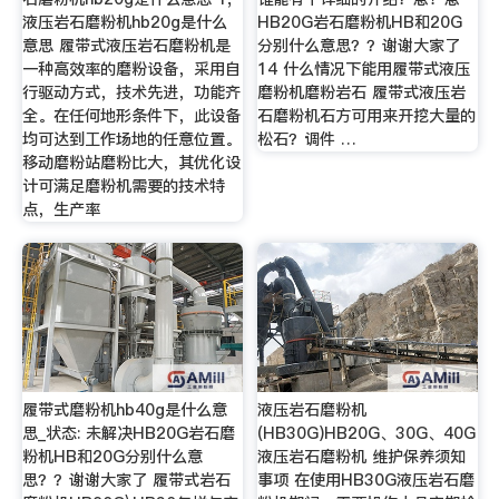
液压岩石磨粉机hb20g是什么
HB20G岩石磨粉机HB和20G
意思 履带式液压岩石磨粉机是
分别什么意思？？谢谢大家了
一种高效率的磨粉设备，采用自
14 什么情况下能用履带式液压
行驱动方式，技术先进，功能齐
磨粉机磨粉岩石 履带式液压岩
全。在任何地形条件下，此设备
石磨粉机石方可用来开挖大量的
均可达到工作场地的任意位置。
松石？调件 …
移动磨粉站磨粉比大，其优化设
计可满足磨粉机需要的技术特
点，生产率
履带式磨粉机hb40g是什么意
液压岩石磨粉机
思_状态: 未解决HB20G岩石磨
(HB30G)HB20G、30G、40G
粉机HB和20G分别什么意
液压岩石磨粉机 维护保养须知
思？？谢谢大家了 履带式岩石
事项 在使用HB30G液压岩石磨