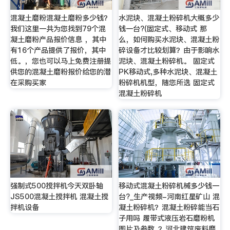
混凝土磨粉混凝土磨粉多少钱？
水泥块、混凝土粉碎机大概多少
我们这里一共为您找到79个混
钱一台?(固定式、移动式 那
凝土磨粉产品报价信息 ，其中
么，如何购买水泥块、混凝土粉
有16个产品提供了报价，其中
碎设备才比较划算？由于影响水
低。，您也可以马上免费注册提
泥块、混凝土粉碎机。 固定式
供您的混凝土磨粉报价给您的潜
PK移动式,多种水泥块、混凝土
在采购买家
粉碎机机型，随您所选 固定式
混凝土粉碎机
强制式500搅拌机今天双卧轴
移动式混凝土粉碎机械多少钱一
JS500混凝土搅拌机 混凝土搅
台?_生产视频-河南红星矿山 混
拌机设备
凝土粉碎机？混凝土粉碎能当石
子用吗 履带式液压岩石磨粉机
图片及参数_？河北建筑废料磨