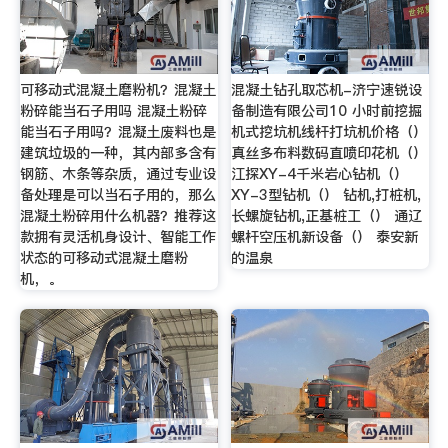
可移动式混凝土磨粉机？混凝土
混凝土钻孔取芯机-济宁速锐设
粉碎能当石子用吗 混凝土粉碎
备制造有限公司10 小时前挖掘
能当石子用吗？混凝土废料也是
机式挖坑机线杆打坑机价格（）
建筑垃圾的一种，其内部多含有
真丝多布料数码直喷印花机（）
钢筋、木条等杂质，通过专业设
江探XY-4千米岩心钻机（）
备处理是可以当石子用的，那么
XY-3型钻机（） 钻机,打桩机,
混凝土粉碎用什么机器？推荐这
长螺旋钻机,正基桩工（） 通辽
款拥有灵活机身设计、智能工作
螺杆空压机新设备（） 泰安新
状态的可移动式混凝土磨粉
的温泉
机，。