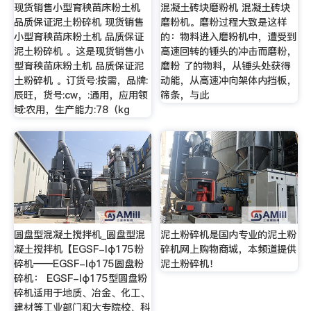
现货销售小型育秧苗床粉土机
混凝土砖块磨粉机 混凝土砖块
品质保证泥土粉碎机 现货销售
磨粉机。磨粉过程大致是这样
小型育秧苗床粉土机 品质保证
的：物料进入磨粉机中，遭受到
泥土粉碎机 。这是现货销售小
高速回转的锤头的冲击而磨粉，
型育秧苗床粉土机 品质保证泥
磨粉 了的物料，从锤头处获得
土粉碎机 。订货号:按需，品牌:
动能，从高速冲向架体内挡板，
辰旺，货号:cw，:通用，应用领
筛条，与此
域:农用，生产能力:78（kg
圆盘型混凝土搅拌机_圆盘型混
泥土粉碎机是国内专业的泥土粉
凝土搅拌机【EGSF-Iφ175粉
碎机网上购物商城，本频道提供
碎机——EGSF-Iφ175圆盘粉
泥土粉碎机！
碎机： EGSF-Iφ175型圆盘粉
碎机适用于地质、冶金、化工、
建材等工业部门和大专院校、科