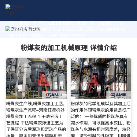
作为专业的 粉煤灰的加工机械原理 制造厂家，我们致力于为
您量身定制高价值的粉体加工系统方案。获取厂家直销报价及
技术支持，请拨打：+8618037793862
粉煤灰的加工机械原理 详情介绍
粉煤灰生产线,粉煤灰加工工艺,
粉煤灰的化学组成以及其加工后
粉煤灰生产流程-河南红星机器
的作用体现粉煤灰的用途是很广
粉煤灰加工流程 1.干法分选工
泛的： 一些优质的粉煤灰具有
艺流程 干法粉煤灰浮选工艺为
减水作用，可以提高水灰比。粉
了保证分选后漂珠和沉珠产品的
煤灰与水泥有相对密度差，粒径
质量，应采用先选出碳粒和磁
差，减少材料的孔隙率。用粉煤