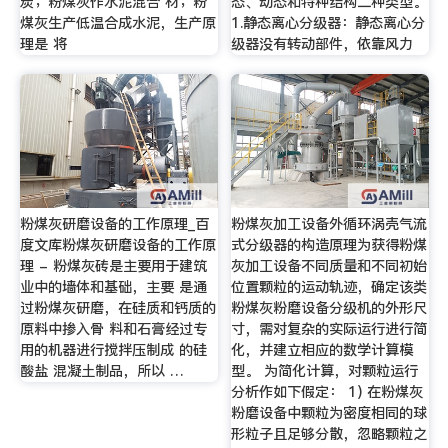
炭；粉煤灰作水泥混合 材；粉
态、动态和特种结构二种类型。
煤灰生产低温合成水泥，生产原
1.静态离心分级器：静态离心分
理是 将
级器没有转动部件，依靠风力
粉煤灰研磨设备的工作原理_百
粉煤灰加工设备外循环涡壳气流
度文库粉煤灰研磨设备的工作原
式分级器的构造原理为获得粉煤
理 - 粉煤灰砖是主要用于建筑
灰加工设备不同质量和不同初始
业中的墙体和基础，主要 是通
位置颗粒的运动轨迹，确定该类
过粉煤灰研磨，在硅质和钙质的
粉煤灰粉磨设备分级机的外形尺
原料中掺入骨 料和石膏经过专
寸，需对复杂的实际运行进行简
用的机器进行搅拌压制成 的硅
化，并建立相应的数学计算模
酸盐 混凝土制品，所以 …
型。 为简化计算，对颗粒运行
分析作如下假定： 1) 在粉煤灰
粉磨设备中颗粒为密度相同的球
形粒子且足够分散，忽略颗粒之