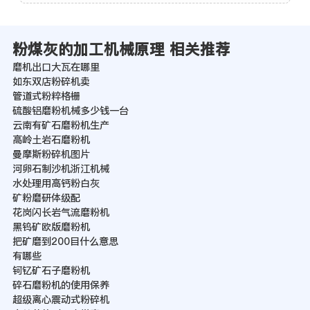
粉煤灰的加工机械原理 相关推荐
磨机出口大瓦在哪里
如东双店粉碎机卖
管道式粉粹格栅
硫酸铝磨粉机械多少钱一台
云南有矿石磨粉机生产
高岭土岩石磨粉机
曼摩斯粉碎机图片
河卵石制沙机浙江机械
水处理用高钙粉白灰
矿粉磨研体级配
花岗闪长岩气流磨粉机
黑钨矿欧版磨粉机
把矿磨到200目什么意思
有哪些
钶钇矿石子磨粉机
碎石磨粉机的使用保养
超级离心震动式粉碎机