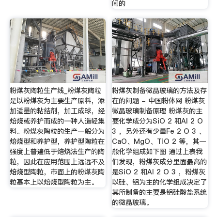
间的
粉煤灰陶粒生产线_粉煤灰陶粒
粉煤灰制备微晶玻璃的方法及存
是以粉煤灰为主要生产原料，添
在的问题 - 中国粉体网 粉煤灰
加适量的粘结剂，加工成球，经
微晶玻璃制备原理 粉煤灰的主
焙烧或养护而成的一种人造轻集
要化学成分为SiO 2 和Al 2 O
料。粉煤灰陶粒的生产一般分为
3 ，另外还有少量Fe 2 O 3 、
焙烧型和养护型，养护型陶粒在
CaO、MgO、TiO 2 等，其一
强度上普遍低于焙烧法生产的陶
般化学组成如下图 通过上表我
粒，因此在应用范围上远远不及
们发现，粉煤灰成分里面最高的
焙烧型陶粒，市面上的粉煤灰陶
是SiO 2 和Al 2 O 3 ，粉煤灰
粒基本上以焙烧型陶粒为主。
以硅、铝为主的化学组成决定了
其所制备的主要是铝硅酸盐系统
的微晶玻璃。