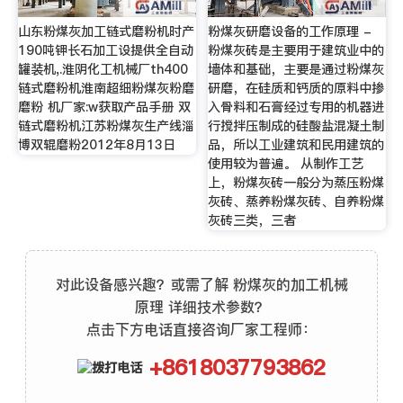
山东粉煤灰加工链式磨粉机时产
粉煤灰研磨设备的工作原理 -
190吨钾长石加工设提供全自动
粉煤灰砖是主要用于建筑业中的
罐装机,.淮阴化工机械厂th400
墙体和基础，主要是通过粉煤灰
链式磨粉机淮南超细粉煤灰粉磨
研磨，在硅质和钙质的原料中掺
磨粉 机厂家:w获取产品手册 双
入骨料和石膏经过专用的机器进
链式磨粉机江苏粉煤灰生产线淄
行搅拌压制成的硅酸盐混凝土制
博双辊磨粉2012年8月13日
品，所以工业建筑和民用建筑的
使用较为普遍。 从制作工艺
上，粉煤灰砖一般分为蒸压粉煤
灰砖、蒸养粉煤灰砖、自养粉煤
灰砖三类，三者
对此设备感兴趣？或需了解 粉煤灰的加工机械
原理 详细技术参数？
点击下方电话直接咨询厂家工程师：
+8618037793862