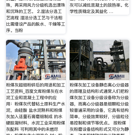
珠，再采用风力分级机选出漂珠
灰可以减低混凝土的放热率。化
和沉珠的工艺。 2.湿法分选工
学性质稳定及其益化 …
艺流程 湿法分选工艺与干法相
比需增设产品的脱水、干燥等工
序。当粉
粉煤灰超细粉碎后的用途和加工
粉煤灰加工设备静态离心分级器
工艺资料_百度文库粉煤灰在水
的原理及结构形式通常人们把粉
泥工业和混凝土工程中的应
煤灰加工设备分级设备称为分级
用：粉煤灰代替粘土原料生产水
器，而离心分级器是细颗粒分级
泥，由硅酸 盐水泥熟料和粉煤
较普遍采用的设备，它具有结构
灰加入适量石膏磨细制成 的水
简单，分级效果较好，分级粒径
硬胶凝材料，水泥工业采用粉煤
易控制和调节等优点。 按粉煤
灰配料 可利用其中的未燃尽
灰粉磨设备结构形式又可分为静