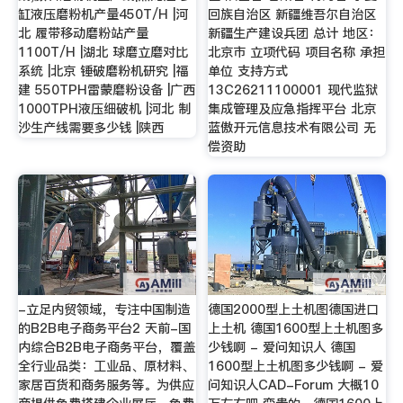
缸液压磨粉机产量450T/H |河
回族自治区 新疆维吾尔自治区
北 履带移动磨粉站产量
新疆生产建设兵团 总计 地区：
1100T/H |湖北 球磨立磨对比
北京市 立项代码 项目名称 承担
系统 |北京 锤破磨粉机研究 |福
单位 支持方式
建 550TPH雷蒙磨粉设备 |广西
13C26211100001 现代监狱
1000TPH液压细破机 |河北 制
集成管理及应急指挥平台 北京
沙生产线需要多少钱 |陕西
蓝傲开元信息技术有限公司 无
偿资助
-立足内贸领域，专注中国制造
德国2000型上土机图德国进口
的B2B电子商务平台2 天前-国
上土机 德国1600型上土机图多
内综合B2B电子商务平台，覆盖
少钱啊 - 爱问知识人 德国
全行业品类：工业品、原材料、
1600型上土机图多少钱啊 - 爱
家居百货和商务服务等。为供应
问知识人CAD-Forum 大概10