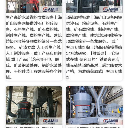
生产高炉水渣微粉立磨设备上海
道砟取样标准上海矿山设备网提
矿山设备网提供沙石厂粉碎设
供沙石厂粉碎设备、石料生产
备、石料生产线、矿石磨粉线、
线、矿石磨粉线、制砂生产线、
制砂生产线、磨粉生产线、建筑
磨粉生产线、建筑垃圾回收等多
垃圾回收等多项磨粉筛分一条龙
项磨粉筛分一条龙服务。 武广
服务。 矿渣立磨 人工砂生产线
客运专线红黏土地基压缩模量确
人工制沙设备- 重工产品应用领
定方法研究-【维普网】-仓储
域 重工产品广泛应用于电厂脱
式在线 研究目的：铁路客运专
硫、矿渣钢渣处理、锅炉水渣处
线无砟轨道路基对工后沉降要求
理、干粉砂浆工程建设等各个领
严格，为准确获取武广客运专线
域。
红