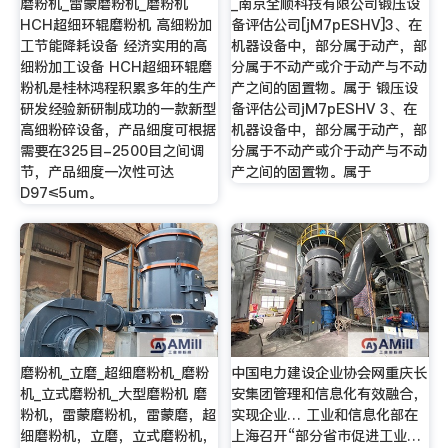
磨粉机_雷蒙磨粉机_磨粉机
_南京全顺科技有限公司锻压设
HCH超细环辊磨粉机 高细粉加
备评估公司[jM7pESHV]3、在
工节能降耗设备 经济实用的高
机器设备中，部分属于动产，部
细粉加工设备 HCH超细环辊磨
分属于不动产或介于动产与不动
粉机是桂林鸿程积累多年的生产
产之间的固置物。属于 锻压设
研发经验新研制成功的一款新型
备评估公司jM7pESHV 3、在
高细粉碎设备，产品细度可根据
机器设备中，部分属于动产，部
需要在325目-2500目之间调
分属于不动产或介于动产与不动
节，产品细度一次性可达
产之间的固置物。属于
D97≤5um。
磨粉机_立磨_超细磨粉机_磨粉
中国电力建设企业协会网重庆长
机_立式磨粉机_大型磨粉机 磨
安集团管理和信息化有效融合，
粉机，雷蒙磨粉机，雷蒙磨，超
实现企业… 工业和信息化部在
细磨粉机，立磨，立式磨粉机，
上海召开“部分省市促进工业…