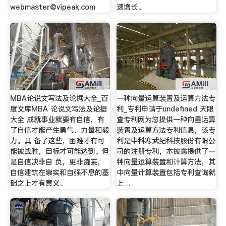
webmaster@vipeak.com
速增长。
MBA论说文写法及论据大全_百
一种向量运算装置及运算方法专
度文库MBA 论说文写法及论据
利_专利申请于undefined 天眼
大全 成就事业就要有自信，有
查专利网为您提供一种向量运算
了自信才能产生勇气、力量和毅
装置及运算方法专利信息，该专
力。具 备了这些，困难才有可
利是中科寒武纪科技股份有限公
能被战胜，目标才可能达到。但
司的注册专利，本披露提供了一
是自信决非自 负，更非痴妄，
种向量运算装置和计算方法，其
自信建筑在崇实和自强不息的基
中向量计算装置包括专利查询就
础之上才有意义。
上 …