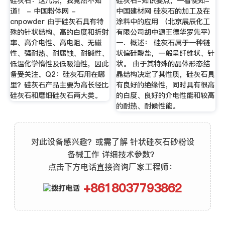
硅灰石：这几点，我竟然不知
硅灰石-知识要点，一看便知-
道！ - 中国粉体网 -
中国建材网 硅灰石的加工及在
cnpowder 由于硅灰石具有特
涂料中的应用 （北京展辰化工
殊的针状结构、高的白度和折射
有限公司胡中源王德华罗先平）
率、高介电性、高电阻、无磁
一．概述： 硅灰石属于一种链
性、强耐热、耐腐蚀、耐碱性、
状偏硅酸盐，一般呈纤维状、针
低温化学惰性及低吸油性，因此
状。 由于其特殊的晶体形态结
备受关注。Q2：硅灰石用在哪
晶结构决定了其性质，硅灰石具
里？硅灰石产品主要为高长径比
有良好的绝缘性，同时具有很高
硅灰石和磨细硅灰石两大类。
的白度、良好的介电性能和较高
的耐热、耐候性能。
对此设备感兴趣？或需了解 针状硅灰石砂粉设
备械工作 详细技术参数？
点击下方电话直接咨询厂家工程师：
+8618037793862