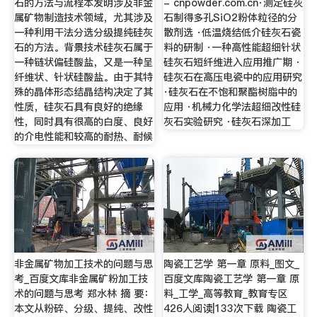
石的方法与流程本发明涉及非金
- cnpowder.com.cn·测定硅灰
属矿物制造技术领域，尤其涉及
石制得多孔SiO2粉体粒径的分
一种利用干法分选分级提纯硅灰
散剂选 ·低温烧结低介硅灰石瓷
石的方法。背景技术硅灰石属于
料的研制 ·一种高性能超细针状
一种链状偏硅酸盐，又是一种呈
硅灰石短纤维进入应用推广期 ·
纤维状、针状硅酸盐。由于其特
硅灰石在高压电瓷中的应用研究
殊的晶体形态结晶结构决定了其
·硅灰石在不饱和聚酯树脂中的
性质，硅灰石具有良好的绝缘
应用 ·机械力化学法超细改性硅
性，同时具有很高的白度、良好
灰石实验研究 ·硅灰石深加工
的介电性能和较高的耐热、耐候
非金属矿物加工技术的问题与思
陶瓷工艺学 第一章 原料_图文_
考_百度文库非金属矿粉加工技
百度文库陶瓷工艺学 第一章 原
术的问题与思考 郑水林 摘 要：
料_工学_高等教育_教育专区
本文从粉碎、分级、提纯、改性
426人阅读|133次下载 陶瓷工