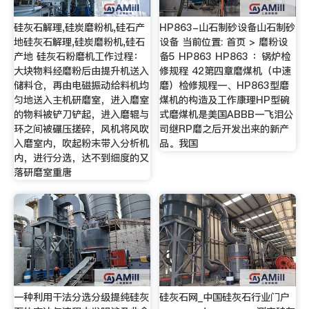
硅灰石解理,硅炭磨粉机,硅石产
HP863-山石制砂设备山石制砂
地硅灰石解理,硅炭磨粉机,硅石
设备 当前位置: 首页 > 磨粉设
产地 硅灰石粉磨机工作过程：
备5 HP863 HP863 ：锅炉检
大块物料经磨粉后由提升机送入
修规程 42第四章磨煤机（中速
储料仓，再由电磁振动给料机均
磨）检修规程一、HP863型磨
匀地送入主机研磨室，进入磨室
煤机的构造及工作康理HP型碗
的物料被铲刀铲起，进入磨辊与
式磨煤机是美国ABBB一飞泪公
环之间被碾压搓碎，风机将风吹
司继RP磨之后开发出来的新产
入磨室内，吹起粉末带入分析机
品。我国
内，进行分选，达不到细度的又
落研磨室重唐
一种利用干法分选分级提纯硅灰
硅灰石网_中国硅灰石行业门户