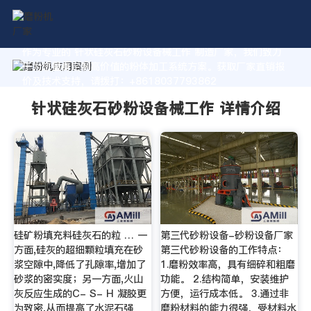
作为专业的 针状硅灰石砂粉设备械工作 制造厂家，我们致力
于为您量身定制高价值的粉体加工系统方案。获取厂家直销报
价及技术支持，请拨打：+8618037793862
针状硅灰石砂粉设备械工作 详情介绍
硅矿粉填充料硅灰石的粒 … 一
第三代砂粉设备-砂粉设备厂家
方面,硅灰的超细颗粒填充在砂
第三代砂粉设备的工作特点：
浆空隙中,降低了孔隙率,增加了
1.磨粉效率高，具有细碎和粗磨
砂浆的密实度；另一方面,火山
功能。 2.结构简单，安装维护
灰反应生成的C- S- H 凝胶更
方便，运行成本低。 3.通过非
为致密,从而提高了水泥石强
磨粉材料的能力很强，受材料水