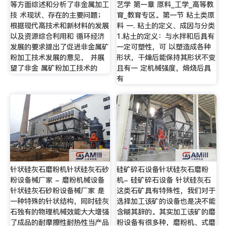
等方面综述和分析了非金属加工
艺学 第一章 原料_工学_高等教
技 术现状、存在的主要问题；
育_教育专区。第一节 粘土类原
根据现代高技术和新材料的发展
料 一. 粘土的定义、成因与分类
以及资源综合利用和 循环经济
1.粘土的定义：与水拌和后具有
发展的要求提出了促进非金属矿
一定可塑性，可 以塑造成各种
粉加工技术发展的意见， 并展
形状，干燥后能保持其形状不变
望了非金 属矿粉加工技术的
且有一 定机械强度，煅烧后具
有
针状硅灰石磨粉机针状硅灰石砂
硅矿碎石设备针状硅灰石磨粉
粉设备械厂家 - 磨粉机械设备
机- 硅矿碎石设备 针状硅灰石
针状硅灰石砂粉设备械厂家 是
这类石矿具有特殊性，我们对于
一种特殊的针状结构，同时硅灰
选择加工该矿的设备也是决不能
石独有的物理机械效能大大增强
含糊其辞的。其实加工该矿的磨
了成品的耐摩擦性耐热性当产品
粉设备有很多种，磨粉机、式磨