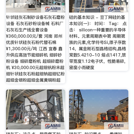
针状硅灰石制砂设备石灰石磨粉
硅的基本知识 - 豆丁网硅的基
设备 石灰石砂粉设备械 石料厂
本知识(一)： 时间： Tag： 点
石灰石生产线全套设备
击： silicon一种重要的半导体
¥360,000.00元/套 河南 郑州
材料。元素周期表中第 周期第
优质针状硅灰石粉代替石棉
族的元素,化学符号Si,原子序数
¥1,300.00元/吨 江西 宜春 鑫
14，属金刚石型晶格结构,晶格
升供应高效节能细碎机 细碎砂
常数5.4210-10 熔点1417,禁
粉设备 细碎磨粉机 超细碎磨粉
带宽度1.12电子伏，性脆易碎,
机 ¥30,000.00元超细钒粉末超
密度小而硬度
细针状硅灰石粉超细钠超细钇粉
超细金银粉超细金属黄铜粉超