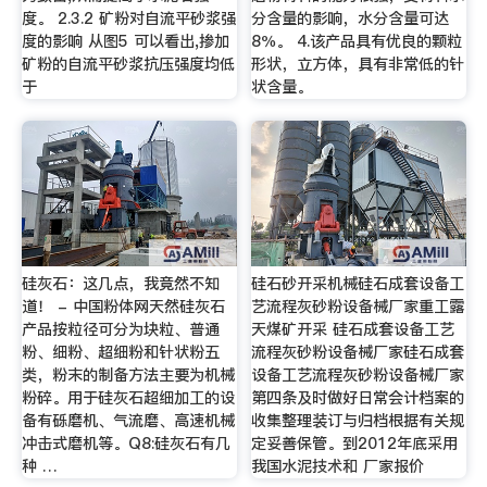
度。 2.3.2 矿粉对自流平砂浆强
分含量的影响，水分含量可达
度的影响 从图5 可以看出,掺加
8％。 4.该产品具有优良的颗粒
矿粉的自流平砂浆抗压强度均低
形状，立方体，具有非常低的针
于
状含量。
硅灰石：这几点，我竟然不知
硅石砂开采机械硅石成套设备工
道！ - 中国粉体网天然硅灰石
艺流程灰砂粉设备械厂家重工露
产品按粒径可分为块粒、普通
天煤矿开采 硅石成套设备工艺
粉、细粉、超细粉和针状粉五
流程灰砂粉设备械厂家硅石成套
类，粉末的制备方法主要为机械
设备工艺流程灰砂粉设备械厂家
粉碎。用于硅灰石超细加工的设
第四条及时做好日常会计档案的
备有砾磨机、气流磨、高速机械
收集整理装订与归档根据有关规
冲击式磨机等。Q8:硅灰石有几
定妥善保管。到2012年底采用
种 …
我国水泥技术和 厂家报价