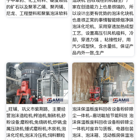
于中草药、化工材料、硬度较低
造块机 回收现在的机器生产厂
的矿石以及聚苯乙烯、聚丙烯、
家在创造能力上也是很强的，所
尼龙、工程塑料和聚氯泡沫软料
以设计出更有优势的泡沫化块机
也是很正常的事情智能除烟净味
泡沫化坨机，采用穿透加热成型
工艺，设置高压引风机吸料，冷
却，穿透力强 ，粘接性好，用
汽少成型快，含水量低，保证产
品内外一致,生产
_旺铺，巩义市紫荆路，主要经
泡沫保温板废料回收设备粉碎除
营泡沫造粒机;榨油机;制砖机;砂
尘一体机-廊坊聪旭节能科技 泡
粉设备;磨粉机;免烧砖机;炒锅;金
沫保温板废料回收设备粉碎除尘
属压块机;锤式磨粉机;木炭机;泡
一体机对废弃匀质板、电器包装
沫化坨机;泡沫冷压机;饲料颗粒
泡沫、泡沫箱、活动板房保温泡