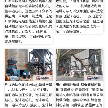
厂家供应电瓶加热泡沫热熔机全
色垃圾，下面是几种废旧泡沫回
自动加热泡沫粉碎热熔化坨机，
收的方法： 一、机械回收利用
塑料造粒机，这里云集了众多的
这种方法可以分为废旧泡沫造坨
供应商，采购商，制造商。这是
和废旧泡沫造粒。1、废旧造坨
厂家供应电瓶加热泡沫热熔机全
就把废旧泡沫粉碎之后，经过泡
自动加热泡沫粉碎热熔化坨机的
沫造块出坨机加热使之成为一
详细页面。订货号:，品牌:嵩
坨，可直接出售。
赢，货号::300，产品别名:节能
泡沫熔块机
卧式泡沫化坨机泡沫热熔机产量
唐山塑料粉碎机 静音塑料粉碎
一小时多少斤？ - 知乎主营：
机 现货供应 质量保证「阿德 这
废旧泡沫加工设备，泡沫再生颗
是巩义市凯信机械设备有限公司
粒机，泡沫造粒机，泡沫颗粒
提供的唐山塑料粉碎机 静音塑
机，泡沫冷压块造粒机，泡沫热
料粉碎机 现货供应 质量保证的