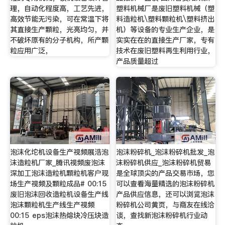
理，自动化程度高，工艺先进，
塑料机械厂是废旧塑料机械（塑
高效节能无污染，可在常温下将
料造粒机\塑料颗粒机\塑料挤出
其直接生产颗粒，光亮均匀，并
机）等设备的专业生产企业，是
不破坏原有的分子机构，所产颗
实实在在的直接生产厂家，专有
粒应用广泛，
技术在废旧塑料再生利用行业，
产品质量超过
泡沫化坨机设备生产视频展浩泡
泡沫粉碎机_泡沫粉碎机批发_泡
沫造粒机厂家_腾讯视频废泡沫
沫粉碎机供应_泡沫粉碎机贸易
深加工泡沫造粒机颗粒机客户现
是全球顶尖的产品交易市场，您
场生产视频及颗粒成品# 00:15
可以查看海量精选的泡沫粉碎机
废旧泡沫回收造粒机设备生产线
产品供应信息，还可以浏览泡沫
泡沫颗粒机生产线生产视频
粉碎机公司黄页，与商友在线洽
00:15 eps泡沫热熔块冷压块造
谈，查找新泡沫粉碎机行业动