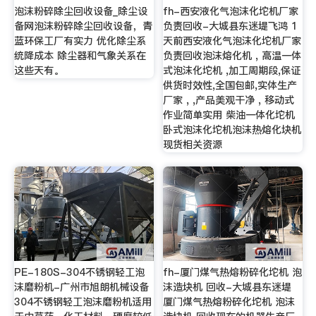
泡沫粉碎除尘回收设备_除尘设
fh-西安液化气泡沫化坨机厂家
备网泡沫粉碎除尘回收设备，青
负责回收-大城县东迷堤飞鸿 1
蓝环保工厂有实力 优化除尘系
天前西安液化气泡沫化坨机厂家
统降成本 除尘器和气象关系在
负责回收泡沫熔化机 , 高温一体
这些天有。
式泡沫化坨机 ,加工周期段,保证
供货时效性,全国包邮,实体生产
厂家 , ,产品美观干净 , 移动式
作业简单实用 柴油一体化坨机
卧式泡沫化坨机泡沫热熔化块机
现货相关资源
PE-180S-304不锈钢轻工泡
fh-厦门煤气热熔粉碎化坨机 泡
沫磨粉机-广州市旭朗机械设备
沫造块机 回收-大城县东迷堤
304不锈钢轻工泡沫磨粉机适用
厦门煤气热熔粉碎化坨机 泡沫