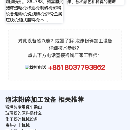
剂;剥壳机，86-788，如需购买
沫、各种颜色和种类的泡沫
泡沫造粒机;榨油机;制砖机;砂粉
设备;磨粉机;免烧砖机;炒锅;金属
压块机;锤式磨粉机;木 …
对此设备感兴趣？或需了解 泡沫粉碎加工设备
详细技术参数？
点击下方电话直接咨询厂家工程师：
+8618037793862
泡沫粉碎加工设备 相关推荐
粉煤灰专用罐车梁山
玻璃粉的原料是什么
化工粉碎机械设备
贵州矿上机械