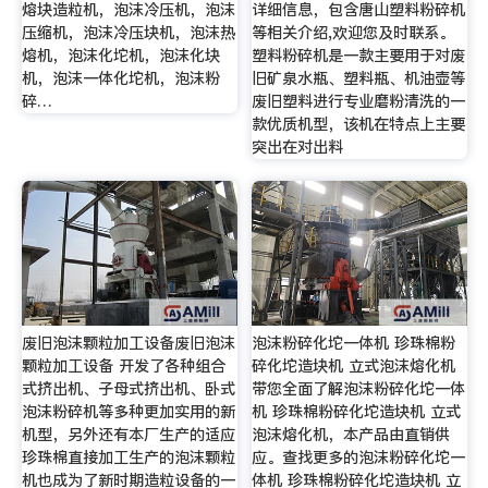
熔块造粒机，泡沫冷压机，泡沫
详细信息，包含唐山塑料粉碎机
压缩机，泡沫冷压块机，泡沫热
等相关介绍,欢迎您及时联系。
熔机，泡沫化坨机，泡沫化块
塑料粉碎机是一款主要用于对废
机，泡沫一体化坨机，泡沫粉
旧矿泉水瓶、塑料瓶、机油壶等
碎…
废旧塑料进行专业磨粉清洗的一
款优质机型，该机在特点上主要
突出在对出料
废旧泡沫颗粒加工设备废旧泡沫
泡沫粉碎化坨一体机 珍珠棉粉
颗粒加工设备 开发了各种组合
碎化坨造块机 立式泡沫熔化机
式挤出机、子母式挤出机、卧式
带您全面了解泡沫粉碎化坨一体
泡沫粉碎机等多种更加实用的新
机 珍珠棉粉碎化坨造块机 立式
机型，另外还有本厂生产的适应
泡沫熔化机，本产品由直销供
珍珠棉直接加工生产的泡沫颗粒
应。查找更多的泡沫粉碎化坨一
机也成为了新时期造粒设备的一
体机 珍珠棉粉碎化坨造块机 立