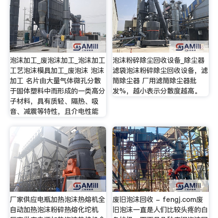
泡沫加工_废泡沫加工_泡沫加工
泡沫粉碎除尘回收设备_除尘器
工艺泡沫模具加工_废泡沫 泡沫
滤袋泡沫粉碎除尘回收设备，滤
加工 名片由大量气体微孔分散
筒除尘器 厂用滤筒除尘器批
于固体塑料中而形成的一类高分
发%，越小表示分散度越高。
子材料，具有质轻、隔热、吸
音、减震等特性，且介电性能
厂家供应电瓶加热泡沫热熔机全
废旧泡沫回收 - fengj.com废
自动加热泡沫粉碎热熔化坨机
旧泡沫一直是人们比较头疼的白