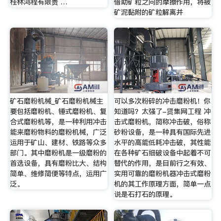
桂林鸿程有限责 …
借助矿粒之问的摩擦作用，将被
矿泥黏附的矿粒解离并
矿石磨粉机械_矿石磨粉机械主
可以多次粉碎的冲击磨粉机！你
要包括磨粉机、锤式磨粉机、复
知道吗？太强了-贤集网工程 冲
合式磨粉机等，是一种利用冲击
击式磨粉机，简称冲击破，俗称
能来磨粉物料的磨粉机械，广泛
砂粉设备，是一种具有国际先进
运用于矿山、建材、铁路等众多
水平的高能低耗冲击破，其性能
部门。其中磨粉机是一级磨粉的
在各种矿石细破设备中起着不可
首选设备，具有磨粉比大、结构
替代的作用，是目前行之有效、
简单、维修简便等特点，运用广
实用可靠的磨粉机器冲击式磨粉
泛。
机的其工作原理方面，简单一点
说是石打石的原理。