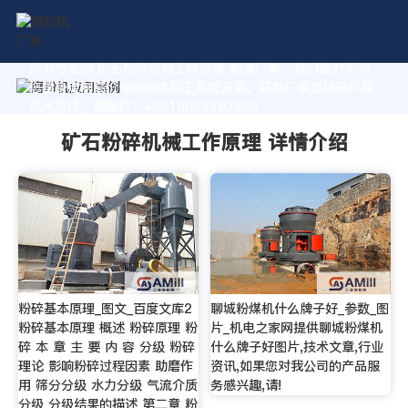
作为专业的 矿石粉碎机械工作原理 制造厂家，我们致力于为
您量身定制高价值的粉体加工系统方案。获取厂家直销报价及
技术支持，请拨打：+8618037793862
矿石粉碎机械工作原理 详情介绍
粉碎基本原理_图文_百度文库2
聊城粉煤机什么牌子好_参数_图
粉碎基本原理 概述 粉碎原理 粉
片_机电之家网提供聊城粉煤机
碎 本 章 主 要 内 容 分级 粉碎
什么牌子好图片,技术文章,行业
理论 影响粉碎过程因素 助磨作
资讯,如果您对我公司的产品服
用 筛分分级 水力分级 气流介质
务感兴趣,请!
分级 分级结果的描述 第二章 粉