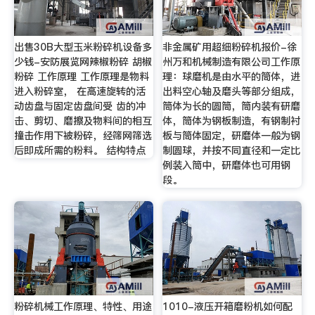
出售30B大型玉米粉碎机设备多
非金属矿用超细粉碎机报价-徐
少钱-安防展览网辣椒粉碎 胡椒
州万和机械制造有限公司工作原
粉碎 工作原理 工作原理是物料
理：球磨机是由水平的筒体，进
进入粉碎室， 在高速旋转的活
出料空心轴及磨头等部分组成，
动齿盘与固定齿盘间受 齿的冲
筒体为长的圆筒，筒内装有研磨
击、剪切、磨擦及物料间的相互
体，筒体为钢板制造，有钢制衬
撞击作用下被粉碎，经筛网筛选
板与筒体固定，研磨体一般为钢
后即成所需的粉料。 结构特点
制圆球，并按不同直径和一定比
例装入筒中，研磨体也可用钢
段。
粉碎机械工作原理、特性、用途
1010-液压开箱磨粉机如何配