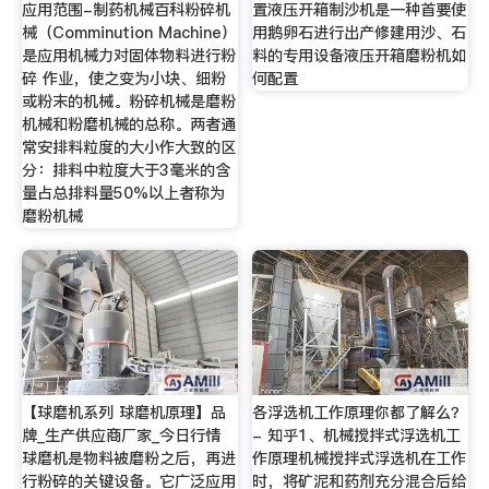
应用范围-制药机械百科粉碎机
置液压开箱制沙机是一种首要使
械（Comminution Machine）
用鹅卵石进行出产修建用沙、石
是应用机械力对固体物料进行粉
料的专用设备液压开箱磨粉机如
碎 作业，使之变为小块、细粉
何配置
或粉末的机械。粉碎机械是磨粉
机械和粉磨机械的总称。两者通
常安排料粒度的大小作大致的区
分：排料中粒度大于3毫米的含
量占总排料量50%以上者称为
磨粉机械
【球磨机系列 球磨机原理】品
各浮选机工作原理你都了解么？
牌_生产供应商厂家_今日行情
- 知乎1、机械搅拌式浮选机工
球磨机是物料被磨粉之后，再进
作原理机械搅拌式浮选机在工作
行粉碎的关键设备。它广泛应用
时，将矿泥和药剂充分混合后给