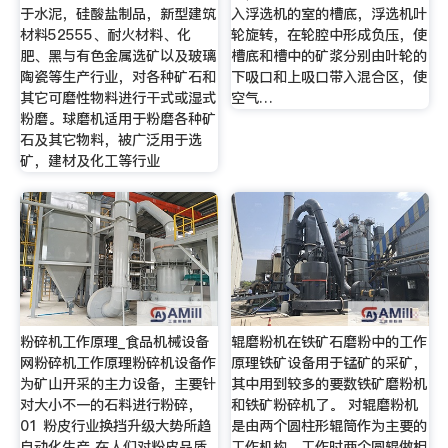
于水泥，硅酸盐制品，新型建筑
入浮选机的室的槽底，浮选机叶
材料52555、耐火材料、化
轮旋转，在轮腔中形成负压，使
肥、黑与有色金属选矿以及玻璃
槽底和槽中的矿浆分别由叶轮的
陶瓷等生产行业，对各种矿石和
下吸口和上吸口带入混合区，使
其它可磨性物料进行干式或湿式
空气…
粉磨。球磨机适用于粉磨各种矿
石及其它物料，被广泛用于选
矿，建材及化工等行业
粉碎机工作原理_食品机械设备
辊磨粉机在铁矿石磨粉中的工作
网粉碎机工作原理粉碎机设备作
原理铁矿设备用于锰矿的采矿，
为矿山开采的主力设备，主要针
其中用到较多的要数铁矿磨粉机
对大小不一的石料进行粉碎，
和铁矿粉碎机了。 对辊磨粉机
01 粉皮行业换挡升级大势所趋
是由两个圆柱形辊筒作为主要的
自动化生产 在人们对粉皮品质
工作机构，工作时两个圆辊做相