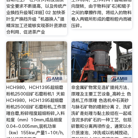
安全要求不断提高，以及传统产
向旋转，由于物料(矿石)和辊子
业换挡升级等[详细] 02 加快茶
之间的摩擦作用，将给入的物料
叶生产换挡升级 “机器换人”提
卷入两辊所形成的磨粉腔内而被
精深加工还能够实现茶叶资源综
压碎。
合利用、促进茶产业
HCH980，HCH1395超细磨
非金属矿物常见选矿提纯方法、
粉机2500目矿石磨粉机1 天前
原理及主要工艺设备_高岭土 色
HCH980，HCH1395超细磨
选机工作原理 色选机中石英砂
粉机2500目矿石磨粉机,工作原
与脉石矿物的喷射分离 2、洗矿
理自磨,粉碎程度超细粉碎,入料
洗矿是处理与黏土胶结在一起或
粒度（mm）10mm,成品细度
含泥多的矿石的一种工艺，包括
0.04-0.005mm,装机功率
碎散和分离两项作业。通常以水
（kw）155kw,产量1-10t/h,
介质浸泡、冲洗或以机械搅动，