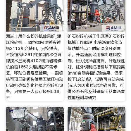
泥炭土用什么粉碎机效果好_泥
矿石粉碎机械工作原理矿石粉碎
煤粉碎机 - 调色盘网络锤头锤
机械工作原理 电脑沥青软化点
柄2113组合使用，只换锤头，
仪功能特点：时间温度分别显
不换锤柄5261四独特的移位调
示，升温速度采用模糊逻辑控
隙技术三高机4102械页岩粉碎
制，磁力搅拌器搅拌，升温线性
机的锤1653头磨损后不需修
好，红外调制扫描钢球下沉距离
复，移动位置反复使用，一副锤
(mm)自动存储试验结果，仅须
头可顶三副锤头使用五液压电动
按下(启动)键，试验可自动完成
启动机壳智能化的页岩粉碎机设
(无人为因素)结果准确可靠，可
备，只需要一人即可轻松启闭，
供公路石化及科研院所从事沥青
不
性能检测与研究