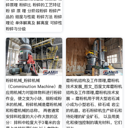
碎原理 粉碎比 粉碎的工艺特征
粉 碎 原 理 分阶段粉碎 粉碎产
品的 细度与性能 粉碎方法 粉碎
理论 单体解离及 解离度 可碎性
粉碎与分级
粉碎机械_粉碎机械
磨粉机结构及工作原理,磨粉机
（Comminution Machine）是
技术发展_图文_百度文库磨粉机
应用机械力对固体物料进行粉碎
结构及工作原理,磨粉机技术发
作业，使之变为小块、细粉或粉
展 - 磨粉机用于将大型岩石减
末的机械。粉碎机械是磨粉机械
小成为小型岩石、碎石或 岩尘
和粉磨机械的总称。 两者通常
的机器。岩石粉碎机生产碎石和
安排料粒度的大小作大致的区
待处理的矿业矿石， 以及用美
分：排料中粒度大于3毫米的含
化和侵蚀控制的填充材料。它们