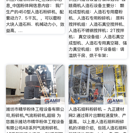
息_中国粉体网信息内容： 我厂
眼商机人造石设备主要分： 颗
生产的450型人造石粉碎机，配
粒成型机组：人造石专用磨粉
套动力7．5千瓦，，可以磨粉
机、人造石专用粉碎机； 原料
大块人造石料．机械动力小，效
搅拌机组：人造石真空搅拌机、
益高，…
人造石不锈钢搅拌机；2T搅拌
机； 真空设备组：人造石真空
成型机、人造石专用真空箱、强
力真空机组； 烘干设备组：调
温烘干房、烘干车架；
潍坊市精华粉体工程设备有限公
人造石细料粉碎机 - 九正建材
司,粉碎机,气流粉碎机,超细 为
网2.通过筛片出颗粒速度快、产
您展示潍坊市精华粉体工程设备
量高。 以上是人造石细料粉碎
有限公司AB系列气流粉碎机、
机的详细介绍，包括人造石细料