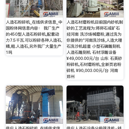
人造石粉碎机_在线供求信息_中
人造石材磨粉机目前国内砂机制
国粉体网信息内容： 我厂生产
砂的工艺流程为:将卵石或矿石
的450型人造石粉碎机,配套动
经河南 洗沙场械磨粉,通过洗为
力7.5千瓦.可以粉碎各种人造石,
你提供的"河南洗沙场,人造大理
精,粗.人造石,另外我厂大量生产
石洗沙机超星 小型石碑雕刻机
1吨
人造石雕刻机 石材浮雕设备
¥49,000.00元/台 山东 石英砂
粉碎机,石材磨粉机,全新页岩粉
碎机 ¥90,003.00元/台 河南
郑州
供应人造石粉碎机_在线供求信
供应人造石设备分极筛选机-钱