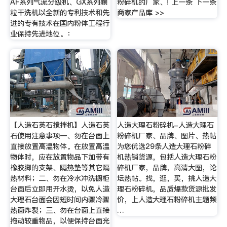
AF系列气流分级机、GX系列颗
粉碎机的厂家、! 上一条 下一条
粒干洗机以全新的专利技术和先
商家产品库 >>
进的专有技术在国内粉体工程行
业保持先进地位。：
【人造石英石搅拌机】人造石英
人造大理石粉碎机-人造大理石
石使用注意事项一、勿在台面上
粉碎机厂家、品牌、图片、热帖
直接放置高温物体。在放置高温
为您优选29条人造大理石粉碎
物体时，应在放置物品下加带有
机热销货源，包括人造大理石粉
橡胶脚的支架、隔热垫等其它隔
碎机厂家，品牌，高清大图，论
热材料；二、勿在冷水冲洗橱柜
坛热帖。找，逛，买，挑人造大
台面后立即用开水烫，以免人造
理石粉碎机，品质爆款货源批发
大理石台面会因短时间内骤冷骤
价，上人造大理石粉碎机主题频
热面炸裂；三、勿在台面上直接
…
拖动较重物品，以便保持台面光