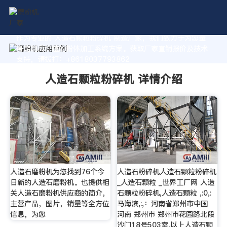
作为专业的 人造石颗粒粉碎机 制造厂家，我们致力于为您量
身定制高价值的粉体加工系统方案。获取厂家直销报价及技术
支持，请拨打：+8618037793862
人造石颗粒粉碎机 详情介绍
人造石磨粉机为您找到76个今
人造石粉碎机人造石颗粒粉碎机
日新的人造石磨粉机。也提供相
_人造石颗粒 _世界工厂网 人造
关人造石磨粉机供应商的简介，
石颗粒粉碎机,人造石颗粒 ,:0,:
主营产品，图片，销量等全方位
马海滨,:,：河南省郑州市中国
信息，为您
河南 郑州市 郑州市花园路北段
沙门18号503室,以上人造石颗