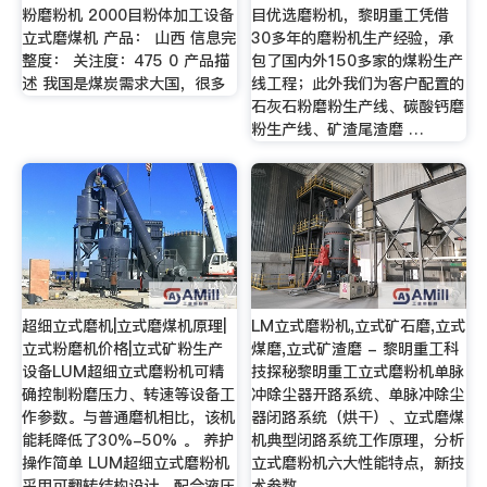
粉磨粉机 2000目粉体加工设备
目优选磨粉机，黎明重工凭借
立式磨煤机 产品： 山西 信息完
30多年的磨粉机生产经验，承
整度： 关注度：475 0 产品描
包了国内外150多家的煤粉生产
述 我国是煤炭需求大国，很多
线工程；此外我们为客户配置的
石灰石粉磨粉生产线、碳酸钙磨
粉生产线、矿渣尾渣磨 …
超细立式磨机|立式磨煤机原理|
LM立式磨粉机,立式矿石磨,立式
立式粉磨机价格|立式矿粉生产
煤磨,立式矿渣磨 - 黎明重工科
设备LUM超细立式磨粉机可精
技探秘黎明重工立式磨粉机单脉
确控制粉磨压力、转速等设备工
冲除尘器开路系统、单脉冲除尘
作参数。与普通磨机相比，该机
器闭路系统（烘干）、立式磨煤
能耗降低了30%-50% 。 养护
机典型闭路系统工作原理，分析
操作简单 LUM超细立式磨粉机
立式磨粉机六大性能特点，新技
采用可翻转结构设计，配合液压
术参数。