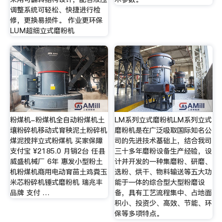
调整系统可轻松、快捷进行检
修，更换易损件。 作业更环保
LUM超细立式磨粉机
粉煤机-粉煤机全自动粉煤机土
LM系列立式磨粉机LM系列立式
壤粉碎机移动式育秧泥土粉碎机
磨粉机是在广泛吸取国际知名公
煤泥搅拌立式粉煤机 买家保障
司的先进技术基础上，结合我司
支付宝 ¥2185.0 月销2台 任县
三十多年磨粉设备生产经验，设
威盛机械厂 6年 惠发小型粉土
计并开发的一种集磨粉、研磨、
机粉煤机商用电动育苗土鸡粪玉
选粉、烘干、物料输送等五大功
米芯粉碎机锤式磨粉机 瑞兆丰
能于一体的综合型大型粉磨设
品牌 支付 …
备，具有工艺流程集中、占地面
积小、投资少、高效、节能、环
保等多项特点。