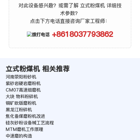
对此设备感兴趣？或需了解 立式粉煤机 详细技
术参数？
点击下方电话直接咨询厂家工程师：
+8618037793862
立式粉煤机 相关推荐
河南荥阳粉砂机
紫砂岩硬岩磨粉机
CM07高速细磨机
大块 物料粉碎机
铜矿欧版磨粉机
黑龙江粉碎机
焦化备煤磨粉机改进
硅灰砂粉设备械工艺流程
MTM磨机工作原理
中速磨的构造