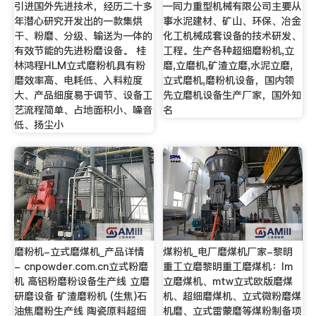
引进国外先进技术，经历二十多
—同力重型机械有限公司主要从
年潜心研究开发出的一款集烘
事水泥建材、矿山、环保、冶金
干、粉磨、分级、输送为一体的
化工机械成套设备的技术研发、
有效节能的先进粉磨设备。 桂
工程。生产各种超细磨粉机,立
林鸿程HLM立式磨粉机具有粉
磨,立磨机,矿渣立磨,水泥立磨,
磨效率高、电耗低、入料粒度
立式磨机,磨粉机设备，国内领
大、产品细度易于调节、设备工
先立磨机设备生产厂家，国外知
艺流程简单、占地面积小、噪音
名
低、扬尘小
磨粉机-立式磨煤机_产品详情
煤粉机_电厂磨煤机厂家-黎明
- cnpowder.com.cn立式粉磨
重工立磨黎明重工磨煤机：lm
机 高铝粉磨粉设备生产线 立磨
立磨煤机、mtw立式欧版磨煤
研磨设备 矿渣磨粉机 (生焦)石
机、超细磨煤机、立式微粉磨煤
油焦磨粉生产线 陶瓷原料超细
机磨、立式雷蒙磨等煤粉制备项