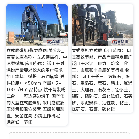
立式磨煤机(煤立磨)相关介绍_
立式磨机立式磨 应用范围： 因
百度文库名称：立式磨煤机、中
其高效节能、产品产量稳定而广
速磨煤机 应用范围：适用于对
泛用于水泥、电力、冶金、化
煤粉产量要求较大的用户需求
工、金属和非金属矿等行业 物
加工物料：煤粉、石油焦等 进
料： 可用于长石、方解石、滑
料粒度：＜50mm 产量：5-
石、重晶石、萤石、稀土、膨润
100T/H 产品特点 烘干与制粉
土、大理石、石灰石、铝矾土、
二合一，可边磨边烘干 国产化
锰矿、磷矿石、氧化铁红、石英
的大型立式磨煤机 采用磨辊液
砂、水泥熟料、活性炭、粘土、
压装置和限位装置 五级防爆装
煤矸石、石膏、碳化硅
置，安全性高 系统工作稳定，
噪音低，节能