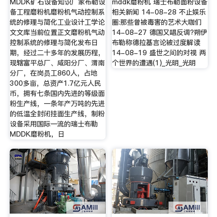
MDDK矿石设备知识厂家布勒设
mddk磨粉机 瑞士布勒面粉设备
备工程磨粉机磨粉机气动控制系
相关新闻 14-08-28 不止娱乐
统的修理与简化工业设计工学论
圈:那些曾被毒害的艺术大咖们
文文库当前位置正文磨粉机气动
14-08-27 德国又唱反调?朔伊
控制系统的修理与简化发布日
布勒称德拉基言论被过度解读
期，经过二十多年的发展历程，
14-08-19 盛世之间的对视 两
现辖富平总厂、咸阳分厂、渭南
个世界的遭遇(1)_光明_光明
分厂，在岗员工860人，占地
300多亩，总资产1.7亿元人民
币，拥有七条国内先进的等级面
粉生产线，一条年产万吨的先进
的低温全封闭挂面生产线，制粉
设备采用国际一流的瑞士布勒
MDDK磨粉机，日