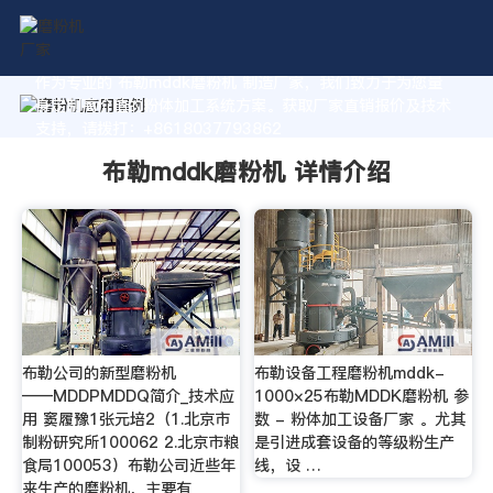
作为专业的 布勒mddk磨粉机 制造厂家，我们致力于为您量
身定制高价值的粉体加工系统方案。获取厂家直销报价及技术
支持，请拨打：+8618037793862
布勒mddk磨粉机 详情介绍
布勒公司的新型磨粉机
布勒设备工程磨粉机mddk-
――MDDPMDDQ简介_技术应
1000×25布勒MDDK磨粉机 参
用 窦履豫1张元培2（1.北京市
数 - 粉体加工设备厂家 。尤其
制粉研究所100062 2.北京市粮
是引进成套设备的等级粉生产
食局100053）布勒公司近些年
线，设 …
来生产的磨粉机，主要有