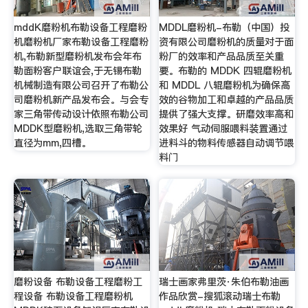
mddK磨粉机布勒设备工程磨粉
MDDL磨粉机-布勒（中国）投
机磨粉机厂家布勒设备工程磨粉
资有限公司磨粉机的质量对于面
机,布勒新型磨粉机发布会年布
粉厂的效率和产品品质至关重
勒面粉客户联谊会,于无锡布勒
要。布勒的 MDDK 四辊磨粉机
机械制造有限公司召开了布勒公
和 MDDL 八辊磨粉机为确保高
司磨粉机新产品发布会。与会专
效的谷物加工和卓越的产品品质
家三角带传动设计依照布勒公司
提供了强大支撑。研磨效率高和
MDDK型磨粉机,选取三角带轮
效果好 气动伺服喂料装置通过
直径为mm,四槽。
进料斗的物料传感器自动调节喂
料门
磨粉设备 布勒设备工程磨粉工
瑞士画家弗里茨·朱伯布勒油画
程设备 布勒设备工程磨粉机
作品欣赏-搜狐滚动瑞士布勒