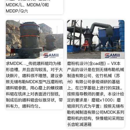
MDDK/L、MDDM/0和
MDDP/Q六
求MDDK…_传统喂料辊均为梯
磨粉机设计(含cad图) - VX本
形齿槽，并且齿沟较浅，对于大
产品的设计是在到无锡布勒机械
块麸片，喂料很不理想，建议参
制造有限公司、佐竹机械（苏
照无锡布勒MDDK型气压磨粉机
州）有限公司参观调研的基础
喂料辊参数，用心磨上的螺纹喂
上，在已学基础上进行的实践。
料辊在铣床上对表面进行刮铣，
按照指导教师的要求，本设计给
制成后的喂料辊齿似狼牙状，带
定的要求是：磨辊×1000；磨
料有力，喂料均匀。
辊排列方式为平置；按照无锡布
勒机械制造有限公司MDDK系列
磨粉机的结构，快慢辊间采用加
长齿轮减速箱