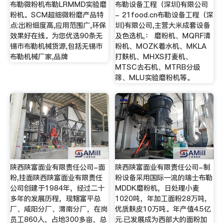
布勒微粉机布勒LRMMD实验磨
布勒设备工程（深圳)有限公司
粉机。SCM超细微粉磨产品特
- 21food.cn布勒设备工程（深
点:出粉细度高,应用范围广,环保
圳)有限公司,主营大米成套设备
效果好在线。为您优选90条无
及色选机,： 磨粉机、MQRF清
锡市布勒机械货源,包括无锡市
粉机、MOZK着水机、MKLA
布勒机械厂家,品牌
打麸机、MHXS打麦机、
MTSC去石机、MTRB分级
筛、MLU实验磨粉机等。
陕西陕富面业有限责任公司-面
陕西陕富面业有限责任公司-制
粉,挂面陕西陕富面业有限责任
粉设备采用国际一流的瑞士布勒
公司创建于1984年，经过二十
MDDK磨粉机，日处理小麦
多年的发展历程，现辖富平总
1020吨，年加工面粉28万吨,
厂、咸阳分厂、渭南分厂，在岗
优质麸皮10万吨。年产值4.5亿
员工860人，占地300多亩，总
元.已发展成为西部大的面粉加