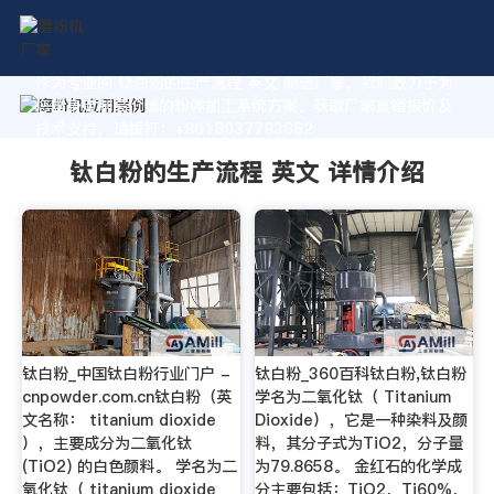
作为专业的 钛白粉的生产流程 英文 制造厂家，我们致力于为
您量身定制高价值的粉体加工系统方案。获取厂家直销报价及
技术支持，请拨打：+8618037793862
钛白粉的生产流程 英文 详情介绍
钛白粉_中国钛白粉行业门户 -
钛白粉_360百科钛白粉,钛白粉
cnpowder.com.cn钛白粉（英
学名为二氧化钛（ Titanium
文名称： titanium dioxide
Dioxide），它是一种染料及颜
），主要成分为二氧化钛
料，其分子式为TiO2，分子量
(TiO2) 的白色颜料。 学名为二
为79.8658。 金红石的化学成
氧化钛（ titanium dioxide
分主要包括：TiO2，Ti60%，