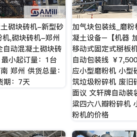
土砌块砖机-新型砂
加气块包装线_磨粉
粉机,砌块砖机-郑州
凝土设备–【机器 
全自动混凝土砌块砖
移动式固定式掰板
台 最小起订量：1台
自动包装线 ￥7,500
南 郑州 供货总量：
应小型磨粉机 小型
发货期：7天
筑垃圾粉碎机 废旧
面议 文轩牌自动装
粱四六八瓣粉碎机 
粉机的价格