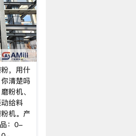
磨粉，用什
，你清楚吗
：磨粉机、
振动给料
磨粉机。产
成品：0-
0-