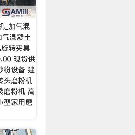
机_加气混
加气混凝土
机旋转夹具
.00 现货供
砂粉设备 建
砖头磨粉机
袋磨粉机 高
小型家用磨