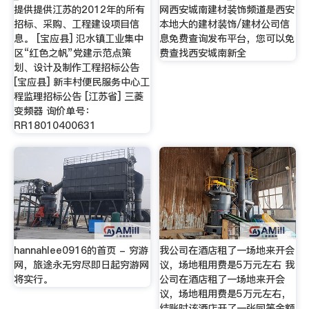
提供提供江苏的2012年的所有
网西安城南建材装饰频道是西安
招标、采购、工程建设项目信
本地大的建材装饰/建材公司信
息。 [宝应县] 氾水镇工业集中
息免费查询发布平台，您可以免
区“红色之帆”党建示范点策
费查找西安城南新全
划、设计及制作工程招标公告
[宝应县] 新丰村便民服务中心工
程监理招标公告 [江苏省] 三菱
变频器 询价单号：
RR18010400631
hannahlee0916的首页 - 穷游
我公司在酒店租了一场地来开会
网，旅途永无穷尽即日起穷游网
议，场地租用费是5万元左右 我
将实行。
公司在酒店租了一场地来开会
议，场地租用费是5万元左右，
结账时该酒店开了一张同等金额