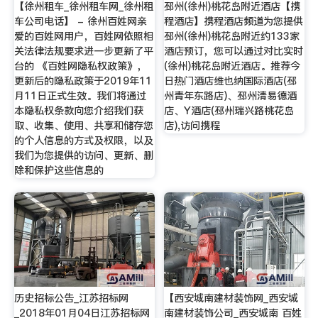
【徐州租车_徐州租车网_徐州租
邳州(徐州)桃花岛附近酒店【携
车公司电话】 - 徐州百姓网亲
程酒店】携程酒店频道为您提供
爱的百姓网用户，百姓网依照相
邳州(徐州)桃花岛附近约133家
关法律法规要求进一步更新了平
酒店预订，您可以通过对比实时
台的 《百姓网隐私权政策》，
(徐州)桃花岛附近酒店。推荐今
更新后的隐私政策于2019年11
日热门酒店维也纳国际酒店(邳
月11日正式生效。我们将通过
州青年东路店)、邳州清易德酒
本隐私权条款向您介绍我们获
店、Y酒店(邳州瑞兴路桃花岛
取、收集、使用、共享和储存您
店),访问携程
的个人信息的方式及权限，以及
我们为您提供的访问、更新、删
除和保护这些信息的
历史招标公告_江苏招标网
【西安城南建材装饰网_西安城
_2018年01月04日江苏招标网
南建材装饰公司_西安城南 百姓