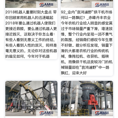
2018机器人重要时刻大盘点 带
92_业内“哀鸿遍野”烘干机市场
你回顾家用机器人的迅速崛起
何以一路飘红？_赤峰丹丰农业
2018年要么通过机器人使我们
今年农机行业给人明显的感觉莫
更接近救赎，要么通过机器人更
过于市场销量严重下滑，增速放
接近毁灭，这取决于你怎么看：
慢，整个行业内呈现一派不景气
有些人看到无意义工作的终结，
的氛围，经销商们感叹今年生意
有些人看到人性的泯灭，同样是
不好做。据分析后发现，销量下
毫无意义的。无论你对这些机器
滑的大都是农机行业的传统机
的偏见如何，今年对于机器
械，像拖拉机、收获机、插秧
机，而像烘干机这类较冷门的机
械销量却在“哀鸿遍野”中一路
飘红，迎来大好