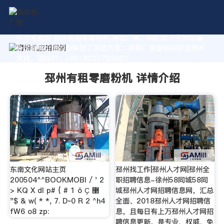
作为专业的 邳州有租零磨粉机 制造厂家，我们致力于为您量
身定制高价值的粉体加工系统方案。获取厂家直销报价及技术
支持，请拨打：+8618037793862
邳州有租零磨粉机 详情介绍
东南文化网站主页
邳州找工作|邳州人才网|邳州全
200504^^BOOKMOBI / ' 2
职招聘信息-徐州58同城58同
> KQ X dl p# { # 1 ǒ Ҫ ޳
城邳州人才网招聘信息网，汇总
"$ & w( * *, 7. D~0 R 2 ^h4
全面、2018邳州人才网招聘信
fW6 o8 zp:
息，且每日有上万邳州人才网招
聘信息更新，是专业、权威、免