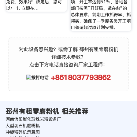
免费，效果好！绑定后，您可
项，开工率达到51%。各地各
以： 1. 立即在…
部门按照“开好局、紧在前”的
总体要求，前期工作抓得早、抓
得实，确保了一季度各类开工项
目普遍超过原计划安排。
对此设备感兴趣？或需了解 邳州有租零磨粉机
详细技术参数？
点击下方电话直接咨询厂家工程师：
+8618037793862
邳州有租零磨粉机 相关推荐
河南信阳膨化珍珠岩粉设备厂
大型切石机磨粉机
冲旋粉碎机示意图