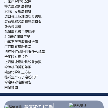
厂常州粉碎机配件
特大型铁矿磨粉机
水泥厂专用磨粉机
进口稀土超细微粉分级机
装载机安装磨粉锤磨粉石
钎头修磨机
钴研磨机械工作原理
2 2米矿渣磨产量
山东石灰石磨粉机维修
广西哪有磨粉机卖
把细沙打成粉沙有什么机器
合肥院立磨报价
上海建业磨粉机设备参数
粉碎机的折旧年限
碳酸钙粉加工方法
临沂生产石子磨粉机厂
粉磨绿砂岩的设备
网站地图
微信咨询 (同手