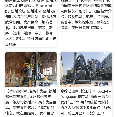
邳州论坛 邳州社区 邳州 邳州地
物联网 - 21ic中国电子网21IC
区综合门户网站 - Powered
中国电子网物联网频道提供智能
by 邳州论坛 邳州社区 邳州 邳
电网相关市场资讯、项目技术介
州地区综合门户网站，提供地方
绍。涉及电网、电表、特高压、
综合新闻、房产信息、地方美
输变电、智能配电网、新能源、
食、本地汽车报价、家装、旅
储能、变压器等技术前沿。
游、健康、婚嫁、亲子、教育、
人才、游戏、等各方面的本土信
息服务
【徐州邳州4S店新车优惠_徐州
哈哈动漫网_长江时评·长江网 -
邳州新车报价_徐州邳州汽车
feng.com我市以“两聚一高”和
新、给力的徐州邳州新车优惠信
发挥“三个作用”为统揽而安排
息，新车报价信息，4S店促销
的八大类150项城建重点工程项
信息，就在百姓网。 发布信息
目，前三月已开（复）工76