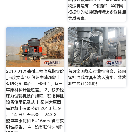
税法有没有一个限额？ 华律网
根据你的法律疑问精选多位律师
优质答案。
2017.01月徐州工程信息指导价
首页全国煤炭行业性协会，经国
_百度文库10 徐州中沛混凝土
家批准成立具有法人资格、非营
有限公司 停产。 邳州 1、有三
利性的社会组织。
车原材料计量超差。 2、缺少砼
压力试验机操作规程，砼搅拌机
设备使用记录从 1 邳州大唐商
品混凝土有限公司 2016 年 9
月 14 日后无记录。 243 3、
缺申丰水泥和 5-16mm 碎石放
射性报告。 4、没有砼试块制作