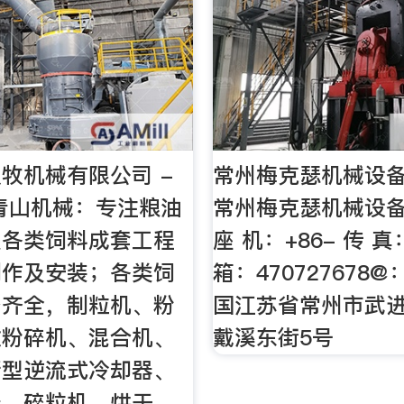
牧机械有限公司 -
常州梅克瑟机械设
州青山机械：专注粮油
常州梅克瑟机械设
及各类饲料成套工程
座 机：+86- 传 真
制作及安装；各类饲
箱：470727678@
备齐全，制粒机、粉
国江苏省常州市武
微粉碎机、混合机、
戴溪东街5号
新型逆流式冷却器、
器、碎粒机、烘干