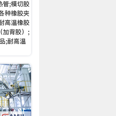
热管;模切胶
;各种橡胶夹
;耐高温橡胶
（加背胶）;
品;耐高温