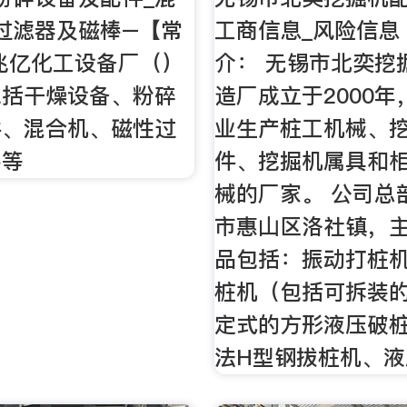
过滤器及磁棒–【常
工商信息_风险信息 
兆亿化工设备厂（）
介： 无锡市北奕挖
包括干燥设备、粉碎
造厂成立于2000
件、混合机、磁性过
业生产桩工机械、
棒等
件、挖掘机属具和
械的厂家。 公司总
市惠山区洛社镇，
品包括：振动打桩
桩机（包括可拆装
定式的方形液压破
法H型钢拔桩机、