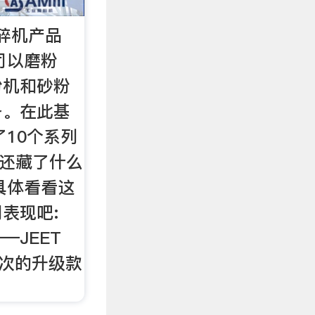
碎机产品
司以磨粉
粉机和砂粉
备。在此基
了10个系列
尼还藏了什么
具体看看这
表现吧:
—JEET
 家这次的升级款