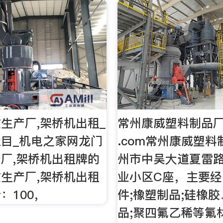
生产厂,架桥机出租_
常州康威塑料制品厂
目_机电之家网龙门
.com常州康威塑
厂,架桥机出租牌的
州市中吴大道夏雷
生产厂,架桥机出租
业小区C座，主要
：100，
件;橡塑制品;硅橡
品;聚四氟乙稀等氟