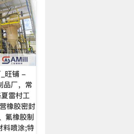
_旺铺 -
料制品厂，常
路夏雷村工
经营橡胶密封
胶、氟橡胶制
材料喷涂;特