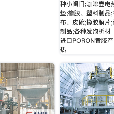
种小阀门;咖啡壶电
垫;橡胶、塑料制品
布、皮碗;橡胶膜片
制品;各种发泡析材
进口PORON背胶产
热