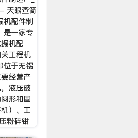
- 天眼查简
掘机配件制
年，是一家专
挖掘机配
相关工程机
部位于无锡
主要经营产
机，液压破
的圆形和固
桩机）、工
液压粉碎钳