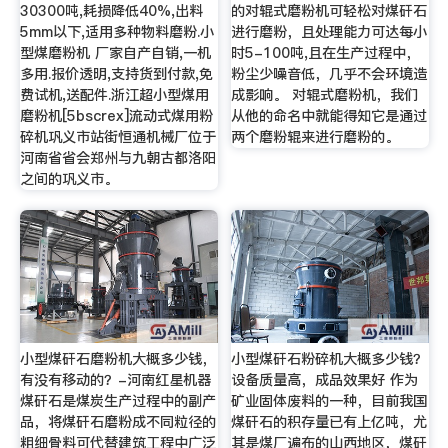
30300吨,耗损降低40%,出料
的对辊式磨粉机可轻松对煤矸石
5mm以下,适用多种物料磨粉.小
进行磨粉，且处理能力可达每小
型煤磨粉机 厂家自产自销,一机
时5-100吨,且在生产过程中，
多用.报价透明,支持货到付款,免
粉尘少噪音低，几乎不会环境造
费试机,送配件.浙江超小型煤用
成影响。 对辊式磨粉机，我们
磨粉机[5bscrex]流动式煤用粉
从他的命名中就能得知它是通过
碎机巩义市站街恒通机械厂位于
两个磨粉辊来进行磨粉的。
河南省省会郑州与九朝古都洛阳
之间的巩义市。
小型煤矸石磨粉机大概多少钱，
小型煤矸石粉碎机大概多少钱？
有没有移动的？-河南红星机器
设备质量高，成品效果好 作为
煤矸石是煤炭生产过程中的副产
矿业固体废料的一种，目前我国
品，将煤矸石磨粉成不同粒径的
煤矸石的积存量已有上亿吨，尤
粗细骨料可代替建筑工程中广泛
其是煤厂遍布的山西地区，煤矸