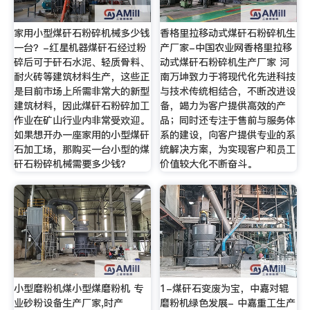
家用小型煤矸石粉碎机械多少钱
香格里拉移动式煤矸石粉碎机生
一台？-红星机器煤矸石经过粉
产厂家-中国农业网香格里拉移
碎后可于矸石水泥、轻质骨料、
动式煤矸石粉碎机生产厂家 河
耐火砖等建筑材料生产，这些正
南万坤致力于将现代化先进科技
是目前市场上所需非常大的新型
与技术传统相结合，不断改进设
建筑材料，因此煤矸石粉碎加工
备，竭力为客户提供高效的产
作业在矿山行业内非常受欢迎。
品；同时还专注于售前与服务体
如果想开办一座家用的小型煤矸
系的建设，向客户提供专业的系
石加工场，那购买一台小型的煤
统解决方案，为实现客户和员工
矸石粉碎机械需要多少钱？
价值较大化不断奋斗。
小型磨粉机煤小型煤磨粉机 专
1-煤矸石变废为宝，中嘉对辊
业砂粉设备生产厂家,时产
磨粉机绿色发展- 中嘉重工生产