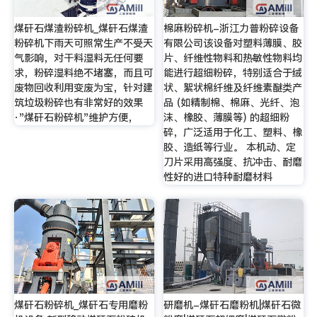
煤矸石煤渣粉碎机_煤矸石煤渣
棉麻粉碎机-浙江力普粉碎设备
粉碎机下雨天可照常生产不受天
有限公司该设备对塑料薄膜、胶
气影响，对干料湿料无任何要
片、纤维性物料和热敏性物料均
求，粉碎湿料绝不堵塞，而且可
能进行超细粉碎，特别适合于绒
废物回收利用变废为宝，针对建
状、絮状棉纤维及纤维素醚类产
筑垃圾粉碎也有非常好的效果
品 (如精制棉、棉麻、光纤、泡
·"煤矸石粉碎机"维护方便，
沫、橡胶、薄膜等) 的超细粉
碎，广泛适用于化工、塑料、橡
胶、造纸等行业。 本机动、定
刀片采用高强度、抗冲击、耐磨
性好的进口特种耐磨材料
煤矸石粉碎机_煤矸石专用磨粉
研磨机-煤矸石磨粉机|煤矸石微