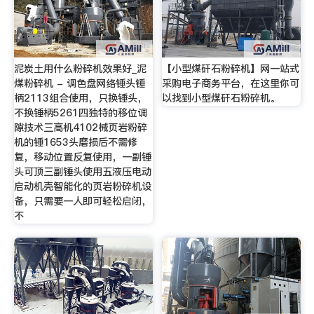
泥炭土用什么粉碎机效果好_泥
【小型煤矸石粉碎机】网一站式
煤粉碎机 - 调色盘网络锤头锤
采购电子商务平台，在这里你可
柄2113组合使用，只换锤头，
以找到小型煤矸石粉碎机。
不换锤柄5261四独特的移位调
隙技术三高机4102械页岩粉碎
机的锤1653头磨损后不需修
复，移动位置反复使用，一副锤
头可顶三副锤头使用五液压电动
启动机壳智能化的页岩粉碎机设
备，只需要一人即可轻松启闭，
不