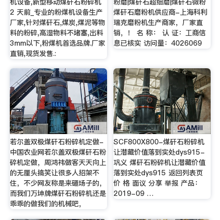
机设备,新型移动煤矸石粉碎机
粉磨|煤矸石超细磨|煤矸石微粉
2 天前_专业的粉煤机设备生产
煤矸石磨粉机供应商-上海科利
厂家,针对煤矸石,煤炭,煤泥等物
瑞克磨粉机生产商家，厂家直
料的粉碎,高湿物料不堵塞,出料
销，！ 名 称： 认 证：工商信
3mm以下,粉煤机首选品牌.厂家
息已核实 访问量：4026069
直销,现货发售.:
若尔盖双极煤矸石粉碎机定做-
SCF800X800-煤矸石粉碎机
中国农业网若尔盖双极煤矸石粉
让潜藏价值落到实处dys915-
碎机定做，周鸿祎做客天天向上
巩义 煤矸石粉碎机让潜藏价值
的无厘头搞笑让很多人招架不
落到实处dys915 返回列表页
住，不少网友称是来砸场子的，
价 格 面议 分享 举报 产品：
而我们万坤牌煤矸石粉碎机还是
2019-09 …
乖乖的做我们的机械吧，