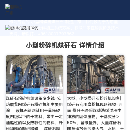
作为专业的 小型粉碎机煤矸石 制造厂家，我们致力于为您量
身定制高价值的粉体加工系统方案。获取厂家直销报价及技术
支持，请拨打：+8618037793862
小型粉碎机煤矸石 详情介绍
煤矸石粉碎机组设备多少钱-安
大型、小型煤矸石粉碎机设备|
防展览网煤矸石粉碎机组主要用
煤矸石专用磨粉机现场视频-河
途： 该机无筛网适用于莫氏硬
南 煤矸石是采煤或洗煤过程中
度四级以下的干物料、带由一定
排放的固体废物，干基灰分＞
油脂性的以及热敏性的物料、纤
50%，含碳量低，大量煤矸石
维物料的超细粉碎。 煤矸石粉
随意堆放会污染大气、水质、土