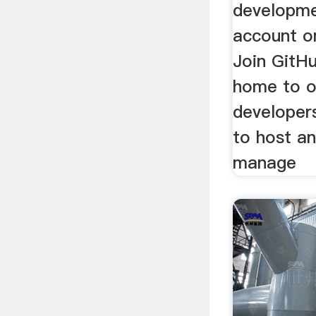
developme
account o
Join GitH
home to o
developer
to host a
manage