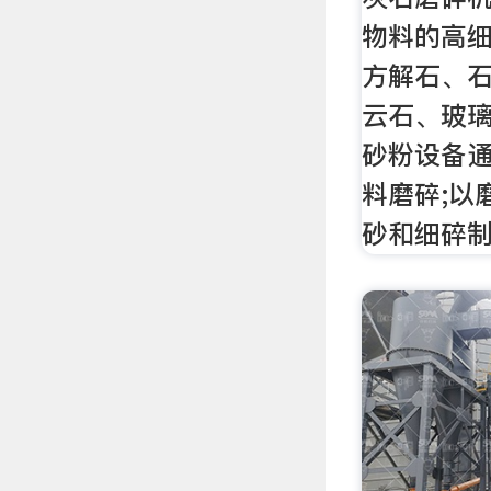
物料的高
方解石、
云石、玻
砂粉设备通
料磨碎;以
砂和细碎