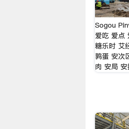
Sogou P
爱吃 爱点
糖乐时 艾
鹑蛋 安次
肉 安局 