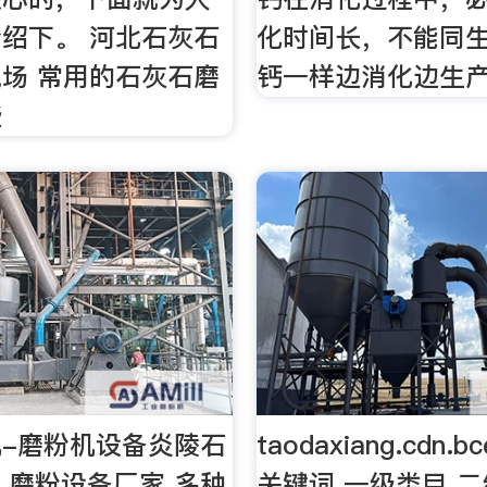
绍下。 河北石灰石
化时间长，不能同
场 常用的石灰石磨
钙一样边消化边生
些
-磨粉机设备炎陵石
taodaxiang.cdn.b
,磨粉设备厂家 多种
关键词 一级类目 二