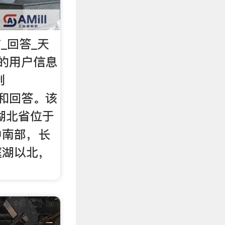
i_回答_天
i]的用户信息
到
提问和回答。该
湖北省位于
中南部，长
庭湖以北，
。