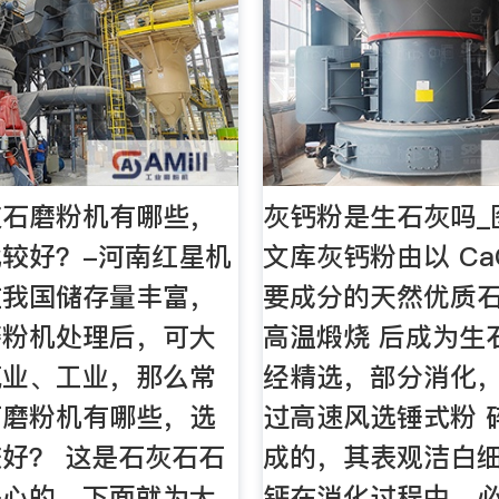
灰石磨粉机有哪些，
灰钙粉是生石灰吗_
较好？-河南红星机
文库灰钙粉由以 Ca
在我国储存量丰富，
要成分的天然优质
磨粉机处理后，可大
高温煅烧 后成为生
筑业、工业，那么常
经精选，部分消化
石磨粉机有哪些，选
过高速风选锤式粉 
好？ 这是石灰石石
成的，其表观洁白细
关心的，下面就为大
钙在消化过程中，