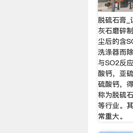
脱硫石膏_
灰石磨碎
尘后的含S
洗涤器而除
与SO2反
酸钙，亚
硫酸钙，
称为脱硫
等行业。
常重大。