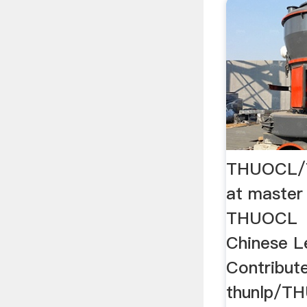
THUOCL/T
at master
THUOCL（
Chinese
Contribut
thunlp/T