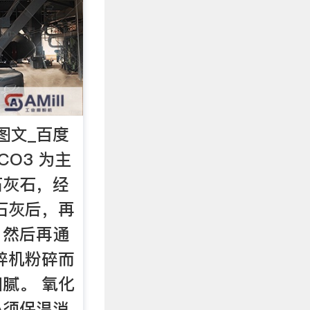
图文_百度
CO3 为主
石灰石，经
石灰后，再
，然后再通
碎机粉碎而
腻。 氧化
必须保温消