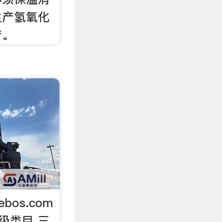
生产氢氧化
产。
cebos.com
级类目 三