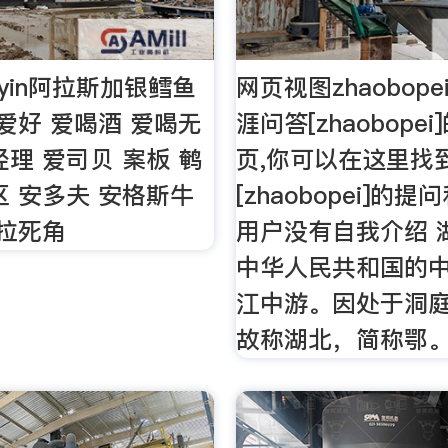
inyin阿拉斯加银鳕鱼
网页视图zhaobope
 爱好 爱喝酒 爱喝无
涯问答[zhaobope
经理 爱司贝 案板 鹌
页,你可以在这里找
区 安多夫 安格斯牛
[zhaobopei]的
安拉死角
用户没有自我介绍 
中华人民共和国的
江中游。因处于洞
故称湖北，简称鄂