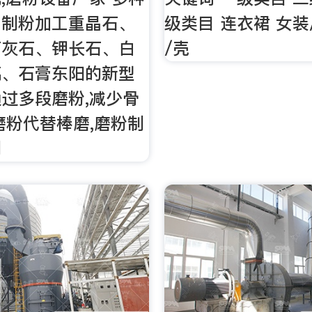
细制粉加工重晶石、
级类目 连衣裙 女装
石灰石、钾长石、白
/壳
璃、石膏东阳的新型
过多段磨粉,减少骨
磨粉代替棒磨,磨粉制
制