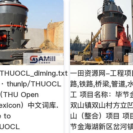
HUOCL_diming.txt
一田资源网-工程项
 · thunlp/THUOCL
路,铁路,桥梁,管道,
THU Open
工 项目名称：毕节
 Lexicon）中文词库.
双山镇双山村方立
e to
山（整合）项目 项
HUOCL
节金海湖新区岔河