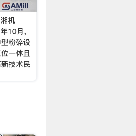
深湘机
2年10月，
中型粉碎设
三位一体且
高新技术民