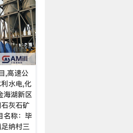
目,高速公
水利水电,化
金海湖新区
凹石灰石矿
目名称：毕
镇足纳村三