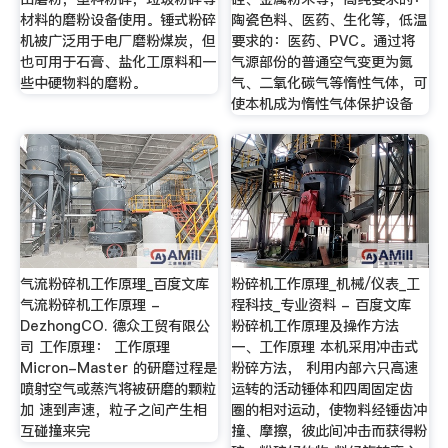
材料的磨粉设备使用。锤式粉碎
陶瓷色料、医药、生化等，低温
机被广泛用于电厂磨粉煤炭，但
要求的：医药、PVC。通过将
也可用于石膏、盐化工原料和一
气源部份的普通空气变更为氮
些中硬物料的磨粉。
气、二氧化碳气等惰性气体，可
使本机成为惰性气体保护设备
气流粉碎机工作原理_百度文库
粉碎机工作原理_机械/仪表_工
气流粉碎机工作原理 -
程科技_专业资料 - 百度文库
DezhongCO. 德众工贸有限公
粉碎机工作原理及操作方法
司 工作原理： 工作原理
一、工作原理 本机采用冲击式
Micron-Master 的研磨过程是
粉碎方法， 利用内部六只高速
喷射空气或蒸汽将被研磨的颗粒
运转的活动锤体和四周固定齿
加 速到声速，粒子之间产生相
圈的相对运动，使物料经锤齿冲
互碰撞来完
撞、摩擦，彼此间冲击而获得粉