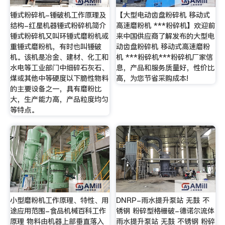
锤式粉碎机-锤破机工作原理及
【大型电动齿盘粉碎机 移动式
结构-红星机器锤式粉碎机简介
高速磨粉机 ***粉碎机】欢迎前
锤式粉碎机又叫环锤式磨粉机或
来中国供应商了解发布的大型电
重锤式磨粉机，有时也叫锤破
动齿盘粉碎机 移动式高速磨粉
机。该机是冶金、建材、化工和
机 ***粉碎机***粉碎机厂家信
水电等工业部门中细碎石灰石、
息，产品和服务质量好，性价比
煤或其他中等硬度以下脆性物料
高，为您节省采购成本!
的主要设备之一，具有磨粉比
大，生产能力高，产品粒度均匀
等特点。
小型磨粉机工作原理、特性、用
DNRP-雨水提升泵站 无鼓 不
途应用范围-食品机械百科工作
锈钢 粉碎型格栅破-德诺尔流体
原理 物料由机器上部垂直落入
雨水提升泵站 无鼓 不锈钢 粉碎