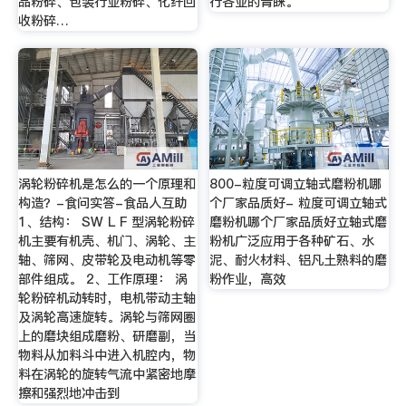
品粉碎、包装行业粉碎、化纤回
行各业的青睐。
收粉碎…
涡轮粉碎机是怎么的一个原理和
800-粒度可调立轴式磨粉机哪
构造？-食问实答-食品人互助
个厂家品质好- 粒度可调立轴式
1、结构： SW L F 型涡轮粉碎
磨粉机哪个厂家品质好立轴式磨
机主要有机壳、机门、涡轮、主
粉机广泛应用于各种矿石、水
轴、筛网、皮带轮及电动机等零
泥、耐火材料、铝凡土熟料的磨
部件组成。 2、工作原理： 涡
粉作业，高效
轮粉碎机动转时，电机带动主轴
及涡轮高速旋转。涡轮与筛网圈
上的磨块组成磨粉、研磨副，当
物料从加料斗中进入机腔内，物
料在涡轮的旋转气流中紧密地摩
擦和强烈地冲击到