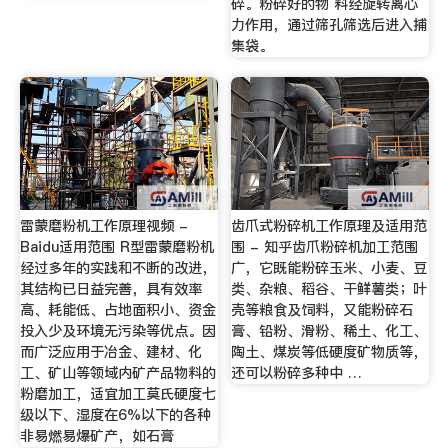
碎。粉碎好的物 料经旋转离心
力作用，通过筛孔筛选后进入捕
集袋。
雷蒙磨粉机工作原理视频 -
齿爪式粉碎机工作原理及适用范
Baidu适用范围 R型雷蒙磨粉机
围 - 知乎齿爪粉碎机加工范围
经过多年的实践和不断的改进，
广，它既能粉碎玉米、小麦、豆
其结构已日益完善，具有效率
类、杂粮、稻谷、干鲜薯类；叶
高、耗能低、占地面积小、资金
壳等粮食及饲料，又能粉碎石
投入少及环境无污染等优点。因
膏、铅粉、滑粉、稀土、化工、
而广泛应用于冶金、建材、化
陶土、煤炭等低硬度矿物质等，
工、矿山等领域内矿产品物料的
还可以粉碎多种中 …
粉磨加工，适宜加工莫氏硬度七
级以下、湿度在6%以下的各种
非易燃易爆矿产，如石膏