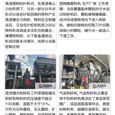
高速旋转的叶轮内，在高速离心
型格栅磨粉机 生产厂家 工作原
力的作用下，与另一部分以伞状
理：当夹裹着固体颗粒的污水经
形式分流在叶轮四周的物料产生
过粉碎机时，颗粒被格栅截留，
高速撞击与粉碎，物料在互相撞
经冲洗或旋转导向下进入粉碎
击后，又会在叶轮和机壳之间以
机，被相向旋转的切割刀片切割
物料形成涡流多次的互相撞击、
成细小的颗粒，随污水一起流入
摩擦而粉碎，从下部直通排出，
下道工序。
形成闭路多次循环，由筛分设备
控制达到
简述锤式粉碎机工作原理图锤式
气流粉碎机_气流粉碎机主要适
粉碎机物料的抗压强度不超过
用于的粉碎机理决定了其适用范
100兆帕，湿度不大于15%。
围广、成品细度高等特点，典型
可作为石料磨粉，石头磨粉，矿
的物料有：超硬的金刚石、碳化
山磨粉，塑料粉碎，垃圾粉碎等
硅、金属粉末等，高纯要求的：