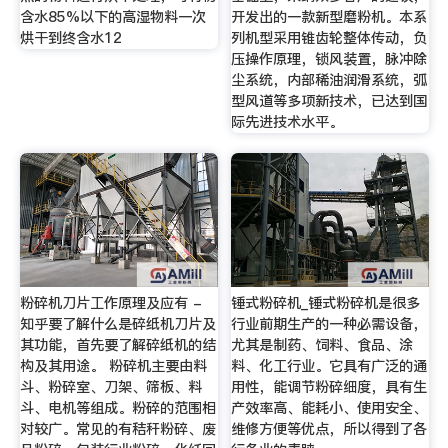
含水85%以下的高湿物料一次
开发出的一款新型磨粉机。本系
烘干到终含水12
列机型采用锥齿轮整体传动，负
压操作原理，锁风装置，脉冲除
尘系统，内部稀油润滑系统，弧
型风道等多项新技术，已达到国
际先进技术水平。
粉碎机刀片工作原理及应有 -
锤式粉碎机_锤式粉碎机是很多
知乎要了解什么是碎纸机刀片及
行业前期生产的一种必需设备，
其功能，首先要了解碎纸机的结
尤其是制药、饲料、食品、涂
构及其用途。 粉碎机主要由料
料、化工行业。它具有广泛的通
斗、粉碎室、刀架、筛板、料
用性，能调节粉碎细度，具有生
斗、电机等组成。粉碎的范围相
产效率高、能耗小、使用安全、
对较广。常见的有秸秆粉碎、废
维修方便等优点，所以得到了各