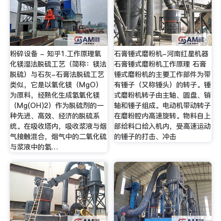
粉碎设备 - 知乎1.工作原理氧
石膏锤式磨粉机-河南红星机器
化镁湿法脱硫工艺（简称：镁法
石膏锤式磨粉机工作原理 石膏
脱硫）与石灰-石膏法脱硫工艺
锤式磨粉机的主要工作部件为带
类似，它是以氧化镁（MgO）
有锤子（又称锤头）的转子。锤
为原料，经熟化生成氢氧化镁
式磨粉机转子由主轴、圆盘、销
（Mg(OH)2）作为脱硫剂的一
轴和锤子组成。电动机带动转子
种先进、高效、经济的脱硫系
在磨粉腔内高速旋转。物料自上
统。在吸收塔内，吸收浆液与烟
部给料口给入机内，受高速运动
气接触混合，烟气中的二氧化硫
的锤子的打击、冲击
与浆液中的氢…