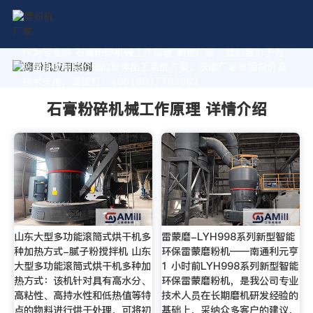
作为专业的 石膏粉碎机械工作原理 制造厂家，我们致力于为
您量身定制高价值的粉体加工系统方案。获取厂家直销报价及
技术支持，请拨打：+8618037793862
石膏粉碎机械工作原理 详情介绍
山东大型多功能滚筒式烘干机多
雷蒙磨-LYH998系列新型智能
种加热方式-腻子粉搅拌机 山东
环保雷蒙磨粉机——南通利元亨
大型多功能滚筒式烘干机多种加
1 小时前LYH998系列新型智能
热方式：该机针对具有高水分、
环保雷蒙磨粉机，是我公司专业
高粘性、高持水性和低热值等特
技术人员在长期磨机研发经验的
点的物料进行烘干处理，可将初
基础上，采纳众多客户的建议，