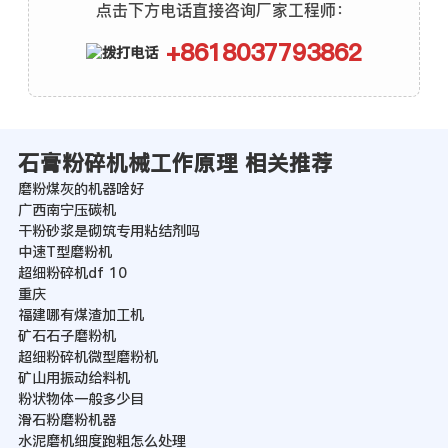
点击下方电话直接咨询厂家工程师：
+8618037793862
石膏粉碎机械工作原理 相关推荐
磨粉煤灰的机器啥好
广西南宁压碳机
干粉砂浆是砌筑专用粘结剂吗
中速T型磨粉机
超细粉碎机df 10
重庆
福建哪有煤渣加工机
矿石石子磨粉机
超细粉碎机微型磨粉机
矿山用振动给料机
粉状物体一般多少目
滑石粉磨粉机器
水泥磨机细度跑粗怎么处理