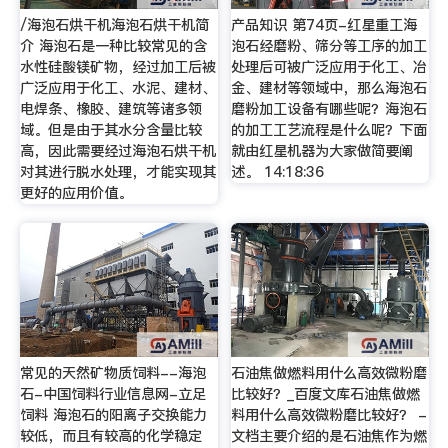
/海泡石烘干机海泡石烘干机简
产品知识 第74页-红星重工海
介 海泡石是一种比较常见的含
泡石经磨粉、筛分等工序的加工
水性硅酸镁矿物，经过加工后被
处理后可被广泛应用于化工、冶
广泛应用于化工、水泥、建材、
金、建材等领域中，那么海泡石
电焊条、橡胶、建筑等诸多领
磨粉加工设备有哪些呢？海泡石
域。但是由于其水分含量比较
的加工工艺流程是什么呢？下面
高，因此需要经过海泡石烘干机
就由红星机器为大家做简要阐
对其进行脱水处理，才能实现其
述。 14:18:36
更好的应用价值。
常见的天然矿物质饲料--海泡
石油焦做燃料用什么高效微粉磨
石-中国饲料行业信息网-立足
比较好？_百度文库石油焦做燃
饲料 海泡石的阳离子交换能力
料用什么高效微粉磨比较好？ -
较低，而且有较高的化学稳定
文档主要介绍的是石油焦作为燃