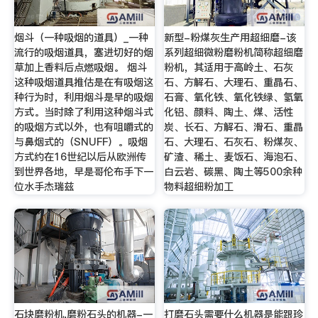
烟斗（一种吸烟的道具）_一种
新型-粉煤灰生产用超细磨-该
流行的吸烟道具，塞进切好的烟
系列超细微粉磨粉机简称超细磨
草加上香料后点燃吸烟。 烟斗
粉机，其适用于高岭土、石灰
这种吸烟道具推估是在有吸烟这
石、方解石、大理石、重晶石、
种行为时，利用烟斗是早的吸烟
石膏、氧化铁、氧化铁绿、氢氧
方式。当时除了利用这种烟斗式
化铝、颜料、陶土、煤、活性
的吸烟方式以外，也有咀嚼式的
炭、长石、方解石、滑石、重晶
与鼻烟式的（SNUFF）。吸烟
石、大理石、石灰石、粉煤灰、
方式约在16世纪以后从欧洲传
矿渣、稀土、麦饭石、海泡石、
到世界各地，早是哥伦布手下一
白云岩、碳黑、陶土等500余种
位水手杰瑞兹
物料超细粉加工
石块磨粉机,磨粉石头的机器-一
打磨石头需要什么机器是能跟珍