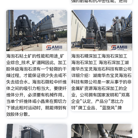
强的耐磨和抗冲击性能，进而
海泡石粘土矿的性能和用途_矿
海泡石精深加工海泡石深加工
业综合_技术_矿道网因此，加工
海泡石深加工 海泡石深加工湖
胶体级海泡石须有一个轻微的干
南华杰宝灵海泡石科技有限公司
燥过程，才能保证很少失去或不
详细介绍：湖南华杰宝灵海泡石
失去结合水。海泡石微粒中纤维
科技有限公司是一家从事于的非
体之间的吸引力相当大，要使纤
金属矿资源海泡石深加工的企
维体分开，必须要有机械作用。
业，公司拥有国家发明和“双高
当单个纤维体或小晶束在剪切力
企业”认定，产品分“思比力
下彼此相对运动时，就能得到有
特”牌工业品、“蓝旋风”牌
效胶体分散。