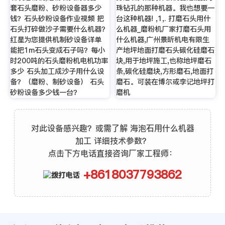
套石头磨粉、砂粉设备器多少
珠钻孔的那种机器。我也想要一
钱？石头砂粉设备作业视频 把
台这种机器! ,1,. 打磨石头用什
石头打碎做沙子需要什么机器？
么机器_磨粉机厂家打磨石头用
红星为您提供机制砂设备详单
什么机器,广州景昕机电有限生
能把1m石头变成石子吗？每小
产地坪地面打磨石头碳化硅磨石
时200吨的石头磨粉机电机功率
块,用于地坪施工,也称地坪磨石
多少 石头加工成沙子用什么设
条,碳化硅磨块,方形磨石,地面打
备？（磨粉、制砂设备） 石头
磨石。可装在博尔或李记地坪打
砂粉设备多少钱一台？
磨机
对此设备感兴趣？或需了解 海泡石用什么机器
加工 详细技术参数？
点击下方电话直接咨询厂家工程师：
+8618037793862