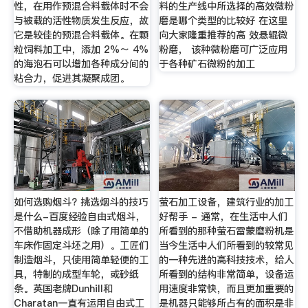
性，在用作预混合料载体时不会
料的生产线中所选择的高效微粉
与被载的活性物质发生反应，故
磨是哪个类型的比较好 在这里
它是较佳的预混合料载体。在颗
向大家隆重推荐的高 效悬辊微
粒饲料加工中，添加 2%～ 4%
粉磨， 该种微粉磨可广泛应用
的海泡石可以增加各种成分间的
于各种矿石微粉的加工
粘合力，促进其凝聚成团。
如何选购烟斗? 挑选烟斗的技巧
萤石加工设备，建筑行业的加工
是什么-百度经验自由式烟斗，
好帮手 - 通常，在生活中人们
不借助机器成形（除了用简单的
所看到的那种萤石雷蒙磨粉机是
车床作固定斗坯之用）。工匠们
当今生活中人们所看到的较常见
制造烟斗，只使用简单轻便的工
的一种先进的高科技技术，给人
具，特制的成型车轮，或砂纸
所看到的结构非常简单，设备运
条。英国老牌Dunhill和
用速度非常快，而且更加重要的
Charatan一直有运用自由式工
是机器只能够所占有的面积是非