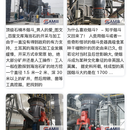
顶级石楠木烟斗_男人的爱_图文
为什么喜欢烟斗？ - 知乎烟斗
_百度文库海泡石的开采与加工
又回来了！ 人类用烟斗或者一
由于一直没有得到政府的有力支
些奇形怪状的烟斗类器具吸食某
持，土耳其的海泡石加工业发展
种干植物叶的历史由来已久, 但
缓慢，开采方式非常原 始，绝
若论对当时及后世影响大, 使烟
大部分矿井还是人工操作：工人
斗成为某种文化象征的非英国人
一般在勘探到海泡石矿的地方挖
莫属。 据史料所载, 枝成型的英
一个直径 1.5 米—2 米、深 30
国烟斗大约是在 1700 …
米以上的矿井，然后用锹、凿等
工具挖掘，把找到的