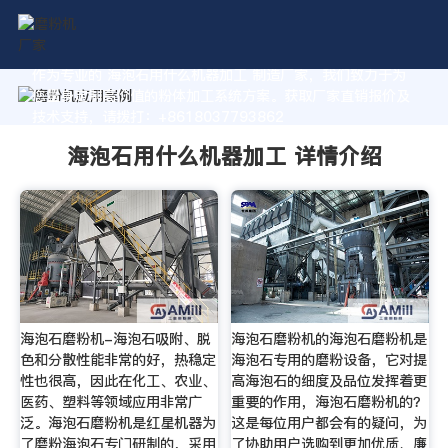
作为专业的 海泡石用什么机器加工 制造厂家，我们致力于为
您量身定制高价值的粉体加工系统方案。获取厂家直销报价及
技术支持，请拨打：+8618037793862
海泡石用什么机器加工 详情介绍
海泡石磨粉机-海泡石吸附、脱
海泡石磨粉机的海泡石磨粉机是
色和分散性能非常的好，热稳定
海泡石专用的磨粉设备，它对提
性也很高，因此在化工、农业、
高海泡石的细度及品位发挥着更
医药、塑料等领域应用非常广
重要的作用，海泡石磨粉机的？
泛。海泡石磨粉机是红星机器为
这是每位用户都会有的疑问，为
了磨粉海泡石专门研制的，采用
了协助用户选购到更加优质、廉