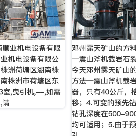
南顺业机电设备有限
邓州露天矿山的方
顺业机电设备有限公
—震山斧机载岩石裂
南株洲荷塘区湖南株
今天邓州露天矿山
湖南株洲市荷塘区东
方法—震山斧机载
3室,曳引机,--,如需
器，只有40公斤，
,请
移；4.可变的预先
钻孔深度在500-9
均可适用；5.由于
孔