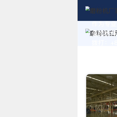
作为专业
值的粉体
拨打：+86