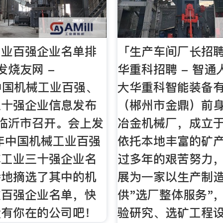
工业百强企业名单排
「生产车间厂长招
发烧友网 -
华重科招聘 - 智
ns中国机械工业百强、
大华重科智能装备
三十强企业信息发布
（郴州市金鼎）前
临沂市召开。会上发
冶金机械厂，成立于
7年中国机械工业百强
依托本地丰富的矿
车工业三十强企业名
过多年的艰苦努力
特地摘选了其中的机
展为一家以生产制
收百强企业名单，快
供"选厂整体服务"
没有你在的公司吧！
验研究、选矿工程