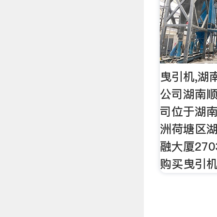
曳引机,湖
公司湖南
司位于湖
洲荷塘区
融大厦270
购买曳引机