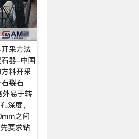
料开采方法
石器-中国
的方料开采
岩石裂石
格外易于转
钻孔深度，
00mm之间
预先要求钻