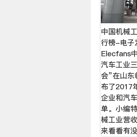
中国机械
行榜-电子
Elecfa
汽车工业
会”在山东
布了201
企业和汽
单。小编
械工业营
来看看有