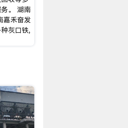
务。 湖南
南嘉禾奋发
种灰口铁,