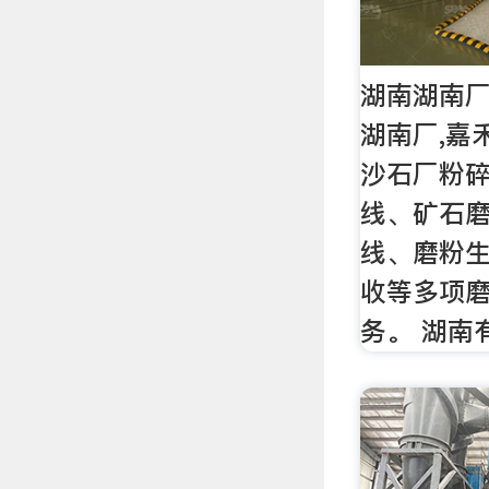
湖南湖南厂
湖南厂,嘉
沙石厂粉
线、矿石
线、磨粉
收等多项
务。 湖南