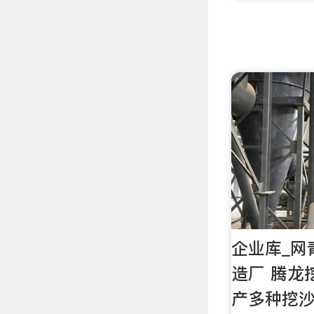
企业库_网
造厂 腾龙
产多种挖