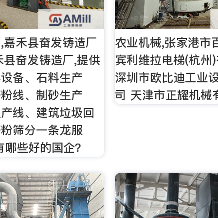
,嘉禾县奋发铸造厂
农业机械,张家港市
禾县奋发铸造厂,提供
宾利维拉电梯(杭州
碎设备、石料生产
深圳市欧比迪工业
磨粉线、制砂生产
司 天津市正耀机械
生产线、建筑垃圾回
磨粉筛分一条龙服
有哪些好的国企？