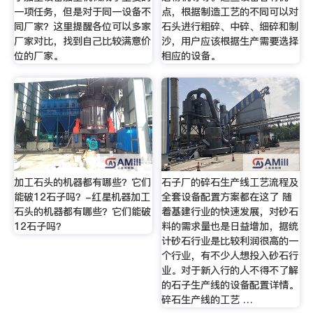
一项任务，但是对于同一设备不
点，根据制造工艺的不同可以对
同厂家？这里提醒各位可以多家
石头进行粗碎、中碎、细碎和制
厂家对比，找到自己比较满意价
沙，用户应该根据生产需要选择
位的厂家。
相应的设备。
加工石头的机器都有哪些？它们
石子厂的碎石生产线工艺流程及
能破12石子吗？-红星机器加工
全套设备配置方案都在这了 随
石头的机器都有哪些？它们能破
着基建行业的快速发展，对砂石
12石子吗？
料的需求量也是日益增加，据统
计砂石行业是比较利润很高的一
个行业，有不少人想投入砂石行
业。对于新入行的人不得不了解
的石子生产线的设备配置详情。
碎石生产线的工艺 …