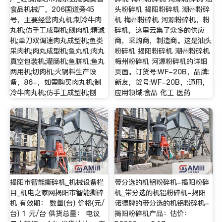
食品机械厂，206国道旁45
头粉碎机 揭阳粉碎机 潮州粉碎
号，主要经营肉丸机;制冷牛肉
机 梅州粉碎机 河源粉碎机，粉
丸机;仿手工成型机;刨肉机;精滤
碎机，这里云集了众多的供应
机;单刀双调速肉丸成型机;鱼类
商，采购商，制造商。这是汕头
采肉机;肉丸成型机;鱼丸机;肉丸
粉碎机 揭阳粉碎机 潮州粉碎机
真空包装机;灌肠机;鱼胼机;鱼丸
梅州粉碎机 河源粉碎机的详细
两用机;切肉机;火锅料生产设
页面。订货号:WF-20B，品牌:
备，86-，如需购买肉丸机;制
新友，货号:WF-20B，:通用，
冷牛肉丸机;仿手工成型机;刨
应用领域:食品 化工 医药
揭阳市智能撕碎机_机械设备栏
带分选的机铝粉碎机-揭阳粉碎
目_机电之家网揭阳市智能撕碎
机_带分选的机铝粉碎机-揭阳
机 有效期： 数量(台) 价格(元/
诺德牌的带分选的机铝粉碎机-
台) 1 元/台 供货总量： 电议
揭阳粉碎机产品：估价：