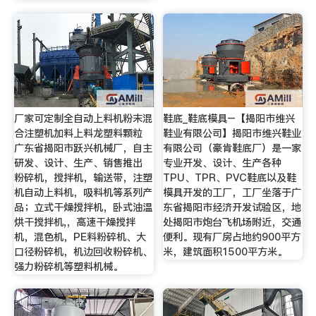
厂家可定制全自动上料机粉末混
鞋底_鞋底模具–【揭阳市维兴
合注塑机加料上料龙塑料颗粒
鞋业有限公司】揭阳市维兴鞋业
广东省揭阳市跃兴机械厂，自主
有限公司（豪肯鞋底厂）是一家
研发、设计、生产、销售推出
专业开发、设计、生产各种
粉碎机，搅拌机，输送带，注塑
TPU、TPR、PVC鞋底以及鞋
机自动上料机，吸料机等系列产
模具开发的工厂，工厂坐落于广
品；立式干燥搅拌机，卧式油温
东省揭阳市经济开发试验区，地
烘干搅拌机,，高速干燥搅拌
处揭阳市炮台飞机场附近，交通
机，混色机，PE料粉碎机、大
便利。现有厂房占地约900平方
口径粉碎机，机边回收粉碎机、
米，建筑面积1500平方米。
强力粉碎机等塑料机械。