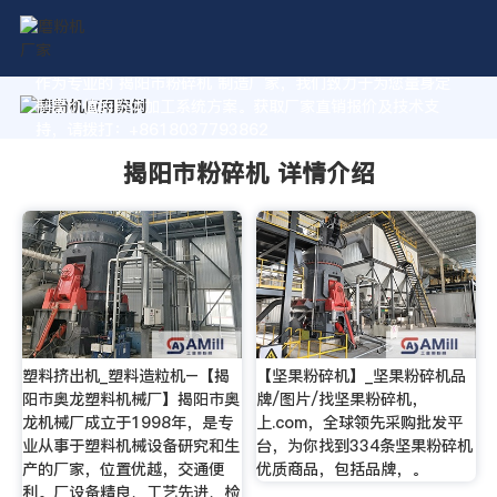
作为专业的 揭阳市粉碎机 制造厂家，我们致力于为您量身定
制高价值的粉体加工系统方案。获取厂家直销报价及技术支
持，请拨打：+8618037793862
揭阳市粉碎机 详情介绍
塑料挤出机_塑料造粒机–【揭
【坚果粉碎机】_坚果粉碎机品
阳市奥龙塑料机械厂】揭阳市奥
牌/图片/找坚果粉碎机，
龙机械厂成立于1998年，是专
上.com，全球领先采购批发平
业从事于塑料机械设备研究和生
台，为你找到334条坚果粉碎机
产的厂家，位置优越，交通便
优质商品，包括品牌，。
利。厂设备精良、工艺先进、检