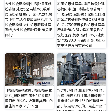
大件垃圾磨粉机|生活|处置系统|
家用垃圾处理器-家用垃圾处理
粉碎机|处理设备-撕碎机系列
器揭阳市 加一科技有限公司 5
垃圾粉碎机生产厂家-九龙机械
年 厨房垃圾处理器 家用全自动
专业生产:大件垃圾磨粉机,生活
厨余垃圾处理粉碎机OEM食物
垃圾磨粉机,大件垃圾磨粉处理
SLC-750餐厨食物垃圾处理器
系统,大件垃圾磨粉设备,有关撕
厨余粉碎机 强力型家用食物垃
碎机:.
圾处理器 美家 品牌 72小时发
货 ¥3280.0 月销6台 乐清市万
家美科技发展有限公司
【揭阳揭东拖拉机_揭阳揭东收
粉碎机|粉碎机批发价格|粉碎机
割机_揭阳揭东 感谢*319成为
采购-粉碎机行业市场粉碎机行
揭阳市拖拉机/ 收割机类目中的
业市场为您提供**的粉碎机产
最佳评审家 × / 12图
品，以及粉碎机的。点击产品详