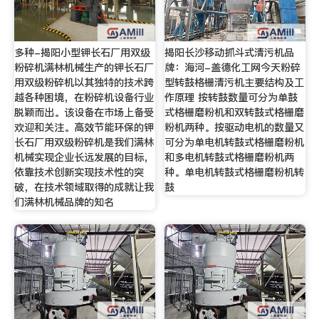
多种-揭阳小型钾长石厂用双级
揭阳长沙移动抓斗式清污机品
粉碎机满林机械生产的钾长石厂
牌：海河-盖德化工网今天粉碎
用双级粉碎机以其独特的技术跨
型转鼓格栅清污机主要结构及工
越各种困境，在粉碎机设备行业
作原理 按转鼓数量可分为单鼓
脱颖而出。该设备在市场上备受
式格栅磨粉机和双转鼓式格栅磨
欢迎和关注。高效节能环保的钾
粉机两种。按驱动电机的数量又
长石厂用双级粉碎机是我们满林
可分为单电机转鼓式格栅磨粉机
机械实现企业长远发展的目标，
和多电机转鼓式格栅磨粉机两
依靠技术创新实现技术性的突
种。单电机转鼓式格栅磨粉机转
破，在技术领域取得的成就让我
鼓
们满林机械品牌的知名