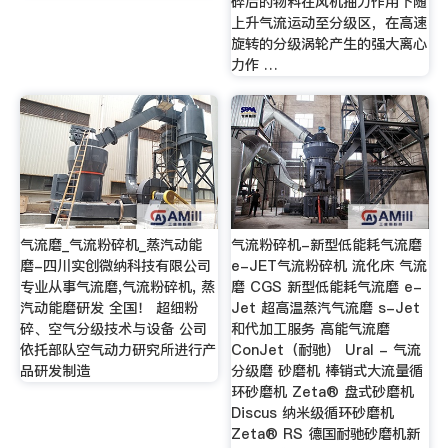
碎后的物料在风机抽力作用下随
上升气流运动至分级区，在高速
旋转的分级涡轮产生的强大离心
力作 …
气流磨_气流粉碎机_蒸汽动能
气流粉碎机-新型低能耗气流磨
磨-四川实创微纳科技有限公司
e-JET气流粉碎机 流化床 气流
专业从事气流磨,气流粉碎机, 蒸
磨 CGS 新型低能耗气流磨 e-
汽动能磨研发 全国！ 超细粉
Jet 超高温蒸汽气流磨 s-Jet
碎、空气分级技术与设备 公司
和代加工服务 高能气流磨
依托部队空气动力研究所进行产
ConJet（耐驰） Ural - 气流
品研发制造
分级磨 砂磨机 棒销式大流量循
环砂磨机 Zeta® 盘式砂磨机
Discus 纳米级循环砂磨机
Zeta® RS 德国耐驰砂磨机新