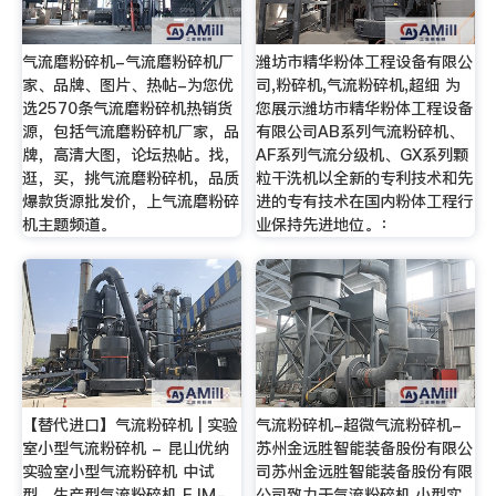
气流磨粉碎机-气流磨粉碎机厂
潍坊市精华粉体工程设备有限公
家、品牌、图片、热帖-为您优
司,粉碎机,气流粉碎机,超细 为
选2570条气流磨粉碎机热销货
您展示潍坊市精华粉体工程设备
源，包括气流磨粉碎机厂家，品
有限公司AB系列气流粉碎机、
牌，高清大图，论坛热帖。找，
AF系列气流分级机、GX系列颗
逛，买，挑气流磨粉碎机，品质
粒干洗机以全新的专利技术和先
爆款货源批发价，上气流磨粉碎
进的专有技术在国内粉体工程行
机主题频道。
业保持先进地位。：
【替代进口】气流粉碎机 | 实验
气流粉碎机-超微气流粉碎机-
室小型气流粉碎机 - 昆山优纳
苏州金远胜智能装备股份有限公
实验室小型气流粉碎机 中试
司苏州金远胜智能装备股份有限
型、生产型气流粉碎机 FJM-
公司致力于气流粉碎机,小型实