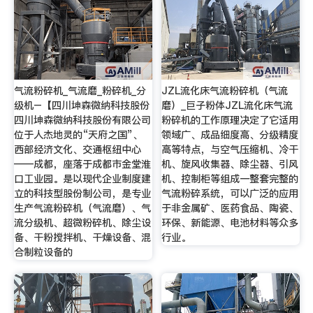
气流粉碎机_气流磨_粉碎机_分
JZL流化床气流粉碎机（气流
级机–【四川坤森微纳科技股份
磨）_巨子粉体JZL流化床气流
四川坤森微纳科技股份有限公司
粉碎机的工作原理决定了它适用
位于人杰地灵的“天府之国”、
领域广、成品细度高、分级精度
西部经济文化、交通枢纽中心
高等特点，与空气压缩机、冷干
——成都，座落于成都市金堂淮
机、旋风收集器、除尘器、引风
口工业园。是以现代企业制度建
机、控制柜等组成一整套完整的
立的科技型股份制公司，是专业
气流粉碎系统，可以广泛的应用
生产气流粉碎机（气流磨）、气
于非金属矿、医药食品、陶瓷、
流分级机、超微粉碎机、除尘设
环保、新能源、电池材料等众多
备、干粉搅拌机、干燥设备、混
行业。
合制粒设备的