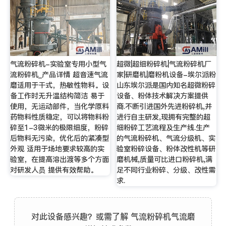
气流粉碎机-实验室专用小型气
超微|超细粉碎机|气流粉碎机厂
流粉碎机_产品详情 超音速气流
家|研磨机|磨粉机设备-埃尔派粉
磨适用于干式，热敏性物料。设
山东埃尔派是国内知名超微粉碎
备工作时无升温结构简洁 易于
设备、粉体技术解决方案提供
使用，无运动部件，当化学原料
商.不断引进国外先进粉碎机,并
药物料性质稳定，可以将物料粉
进行自主研发,现拥有完整的超
碎至1-3微米的极限细度，粉碎
细粉碎工艺流程及生产线.生产
后物料无污染，优化后的紧凑型
的气流粉碎机、气流分级机、实
外观 适用于场地要求较高的实
验室粉碎设备、粉体改性机等研
验室，在提高溶出渡等多个方面
磨机械,质量可比进口粉碎机,满
对研发人员 提供有效帮助。
足不同行业粉碎、分级、改性需
求.
对此设备感兴趣？或需了解 气流粉碎机气流磨