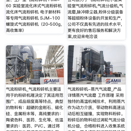
60 实验室流化床式气流粉碎机
验室气流粉碎机,气流分级机,气
流化床气流粉碎机 电子新材料
流磨,脉冲除尘器,粉体分级装备
等专用气流粉碎机 SJM-100
等超细粉体设备的开发和生产,
螺旋式气流粉碎机（20~500g,
公司不仅具有先进的技术水平,
高收集率）
更有良好的售后服务和解决方
案,欢迎来电洽谈
气流粉碎机_气流粉碎机主要适
气流粉碎机-蒸汽气流磨_产品
用于的粉碎机理决定了其适用范
详情蒸汽气流磨 工作原理 采用
围广、成品细度高等特点，典型
独特的高温机械技术，利用蒸汽
的物料有：超硬的金刚石、碳化
作为动力介质，带动物料高速运
硅、金属粉末等，高纯要求的：
动后相互碰撞，实现物料粉碎。
陶瓷色料、医药、生化等，低温
粉碎后的物料经过涡轮气流分级
要求的：医药、PVC。通过将
机分级，合格粉料进入收集系统