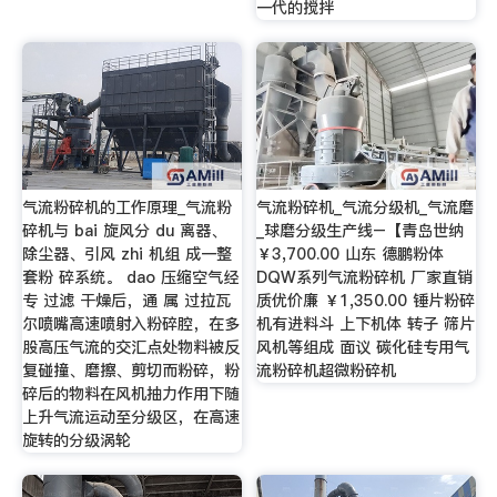
一代的搅拌
气流粉碎机的工作原理_气流粉
气流粉碎机_气流分级机_气流磨
碎机与 bai 旋风分 du 离器、
_球磨分级生产线–【青岛世纳
除尘器、引风 zhi 机组 成一整
￥3,700.00 山东 德鹏粉体
套粉 碎系统。 dao 压缩空气经
DQW系列气流粉碎机 厂家直销
专 过滤 干燥后，通 属 过拉瓦
质优价廉 ￥1,350.00 锤片粉碎
尔喷嘴高速喷射入粉碎腔，在多
机有进料斗 上下机体 转子 筛片
股高压气流的交汇点处物料被反
风机等组成 面议 碳化硅专用气
复碰撞、磨擦、剪切而粉碎，粉
流粉碎机超微粉碎机
碎后的物料在风机抽力作用下随
上升气流运动至分级区，在高速
旋转的分级涡轮