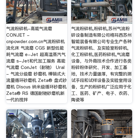
气流粉碎机-高能气流磨
气流粉碎机,粉碎机,苏州气流粉
CONJET -
碎设备制造有限公司格玛西苏州
cnpowder.com.cn气流粉碎机
智能装备有限公司专业生产各种
流化床 气流磨 CGS 新型低能
气流粉碎机、及实验室粉碎机,
耗气流磨 e-Jet 超高温蒸汽气
化工粉碎机,医药粉碎机,气流磨
流磨 s-Jet和代加工服务 高能
设备，与外商技术合作进行各类
气流磨 ConJet（耐驰） Ural
粉碎粉体研究、开发、加工基
- 气流分级磨 砂磨机 棒销式大
地，技术力量雄厚，有完整的测
流量循环砂磨机 Zeta® 盘式砂
试手段和试样设备及实验室用设
磨机 Discus 纳米级循环砂磨机
备，生产的粉碎机广泛应用于化
Zeta® RS 德国耐驰砂磨机新
工、医药、矿产、电子、农药、
一代的搅拌
陶瓷等