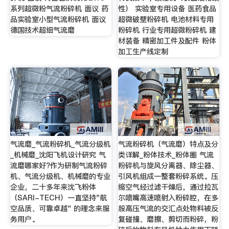
系列超微粉气流粉碎机 面议 药
性） 实验室专用设备 医药食品
品实验室小型气流粉碎机 面议
超微破壁粉碎机 电池材料专用
德国技术超细气流磨
粉碎机 行业专用超微粉碎机 建
材装备 精密加工件及配件 粉体
加工生产线定制
气流磨_气流粉碎机_气流分级机
气流粉碎机（气流磨）特点及分
_机械磨_沈阳飞机设计研究 气
类详解_粉体技术_粉体圈 气流
流磨哪家好?作为研制气流粉碎
粉碎机与旋风分离器、除尘器、
机、气流分级机、机械磨的专业
引风机组成一整套粉碎系统。压
企业，二十多年来沈飞粉体
缩空气经过滤干燥后，通过拉瓦
（SARI-TECH）一直坚持"航
尔喷嘴高速喷射入粉碎腔，在多
空品质、可靠卓越" 的理念来服
股高压气流的交汇点处物料被反
务用户。
复碰撞、磨擦、剪切而粉碎，粉