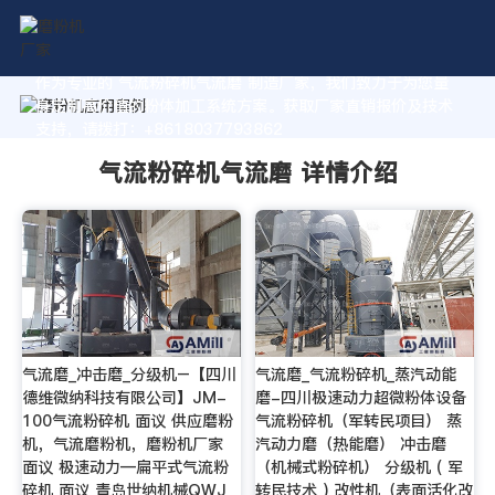
作为专业的 气流粉碎机气流磨 制造厂家，我们致力于为您量
身定制高价值的粉体加工系统方案。获取厂家直销报价及技术
支持，请拨打：+8618037793862
气流粉碎机气流磨 详情介绍
气流磨_冲击磨_分级机–【四川
气流磨_气流粉碎机_蒸汽动能
德维微纳科技有限公司】JM-
磨-四川极速动力超微粉体设备
100气流粉碎机 面议 供应磨粉
气流粉碎机（军转民项目） 蒸
机，气流磨粉机，磨粉机厂家
汽动力磨（热能磨） 冲击磨
面议 极速动力—扁平式气流粉
（机械式粉碎机） 分级机 ( 军
碎机 面议 青岛世纳机械QWJ
转民技术 ) 改性机（表面活化改