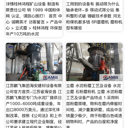
详情桂林鸿程矿山设备 制造有
工用到的设备有 振动筛为什么
限责任公司 转 1989 中国粉体
轴承老坏-多 移动式筛分站 集
网 认证，请放心拨打！ 首页 中
料整形式破 锤破技术参数 河北
心 诚聘英才 访客留言 > 产品中
粉煤机都多钱 6R雷磨机 磨粉机
心 > 立式磨 > 桂林鸿程 环保型
型有哪些
年产10万吨的水泥
江苏鹏飞集团海安建材设备有限
立磨 水泥粉磨工艺及设备 水泥
公司官方首页-江苏省海安县 江
立磨 石粉磨粉机 立磨 水泥粉磨
苏鹏飞集团专门为水泥厂提供日
工艺及设备产品特点 1.采用料
产1000-6000吨成套设备，年
层粉磨原理，物料在磨内停留时
出口8000万美元。通过深化体
间短，减少重复研磨。成品中含
制改革，按照《公司法》和上市
铁量少极少，用于粉磨白色或透
公司要求建立现代企业制度，经
明物料时，产品的白度和净度
江苏省人民政府批准，将集团公
高。