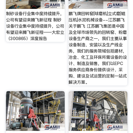
制砂设备行业集中度持续提升，
鹏飞牌回转窑|球磨机|立式磨|辊
公司有望迎来腾飞新征程 制砂
压机|水泥机械设备--江苏鹏飞
设备行业集中度持续提升，公司
关于鹏飞 江苏鹏飞集团是中国
有望迎来腾飞新征程——大宏立
及全球市场领先的回转窑、粉磨
（300865）深度报告
设备生产商之一，我们主要从事
设备制造、安装以及生产线业
务，我们的服务领域包括建材，
冶金、化工及环保所需设备的设
计、制造及销售，我们以EPC
服务供应商身份提供设计、采
购、建设及试运营的定制一站式
解决方案。