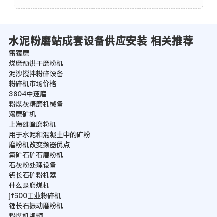
水泥粉磨站成套设备供应安装 相关推荐
雷獴磨
煤磨预烘干磨粉机
泥沙搅拌粉碎设备
粉碎机市场价格
3804中速磨
粉煤灰精磨机械备
滚磨矿机
上海雄峰磨粉机
用于水泥和混凝土中的矿粉
磨粉机改变频器优点
氟矿石矿石磨粉机
石灰粉处理设备
钙长石矿粉机器
什么是磨煤机
jf600工业粉碎机
锂长石振动磨粉机
粉煤机视频