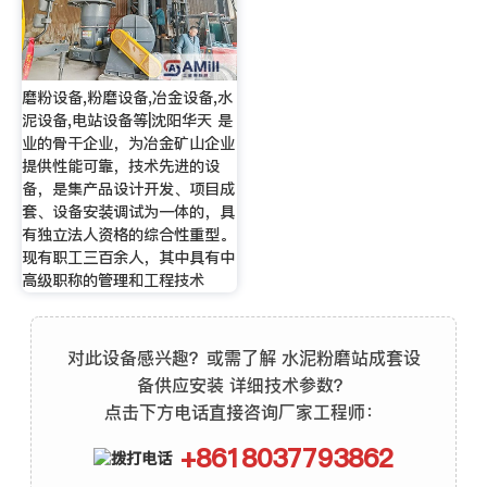
磨粉设备,粉磨设备,冶金设备,水
泥设备,电站设备等|沈阳华天 是
业的骨干企业，为冶金矿山企业
提供性能可靠，技术先进的设
备，是集产品设计开发、项目成
套、设备安装调试为一体的，具
有独立法人资格的综合性重型。
现有职工三百余人，其中具有中
高级职称的管理和工程技术
对此设备感兴趣？或需了解 水泥粉磨站成套设
备供应安装 详细技术参数？
点击下方电话直接咨询厂家工程师：
+8618037793862