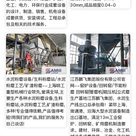
化工、电力、环保行业成套设备
30mm,成品细度0.04-0
的设计、制造、销售，机电设备
成套供货，安装调试，工程总承
包及相关的技术服务。
水泥粉磨设备/生料粉磨站/水泥
江苏鹏飞集团股份有限公司官
粉磨工艺/矿渣粉磨--上海明工
网--窑炉设备/回转窑/节能粉
重型机械行业领先,誉满全球,主
磨 回转窑|管磨机|辊压机|立式磨
要生产各种水泥粉磨设备,生料
生产基地江苏鹏飞集团，水泥生
粉磨站,水泥粉磨工艺,矿渣粉磨,
产线出口总承包商！紧邻上海、
多种!专业值得信赖,产品值得考
南通港，沿海大型水泥装备制造
验!用我们的产品,我们的服务为
出口基地，满足13m工业窑
自己说话!
炉、回转窑、矿用磨机制造要
求。建材、环保、冶金、化工机