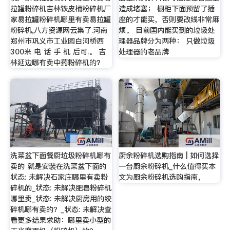
拉罐粉碎机吉林铁皮桶粉碎机厂
造成堵塞； 橱柜下面预留了插
家易拉罐粉碎机哪里有卖易拉罐
座的才能买，否则要改线非常麻
粉碎机,八方资源网云集了.河南
烦。 目前国内能买到的垃圾处
郑州市巩义市工业园白河桥西
理器品牌分为两种： 只做垃圾
300米 电 话 手 机 后可.。 吉
处理器的老品牌
林延边哪有卖中药粉碎机的？
洗菜盆下面餐厨垃圾粉碎机哪有
厨余粉碎机选购指南 | 如何选择
卖的 就是安装在洗菜盆下面的
一台厨余粉碎机_什么值得买本
状态: 未解决石家庄哪里有卖粉
文为厨余粉碎机选购指南，
碎机的_状态: 未解决肥皂粉碎机
哪里卖_状态: 未解决厨房用的绞
碎机哪有卖的？_状态: 未解决查
看更多结果求助：哪里卖小型的