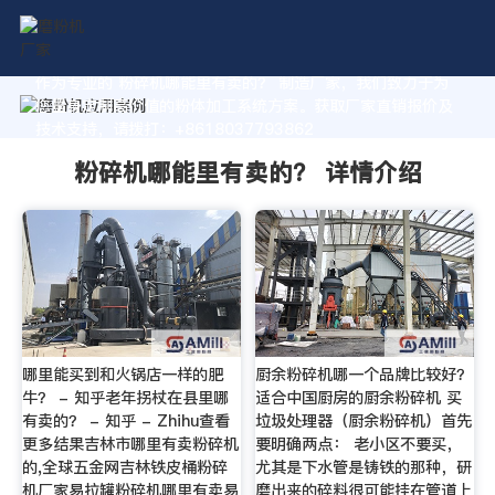
作为专业的 粉碎机哪能里有卖的？ 制造厂家，我们致力于为
您量身定制高价值的粉体加工系统方案。获取厂家直销报价及
技术支持，请拨打：+8618037793862
粉碎机哪能里有卖的？ 详情介绍
哪里能买到和火锅店一样的肥
厨余粉碎机哪一个品牌比较好？
牛？ - 知乎老年拐杖在县里哪
适合中国厨房的厨余粉碎机 买
有卖的？ - 知乎 - Zhihu查看
垃圾处理器（厨余粉碎机）首先
更多结果吉林市哪里有卖粉碎机
要明确两点： 老小区不要买，
的,全球五金网吉林铁皮桶粉碎
尤其是下水管是铸铁的那种，研
机厂家易拉罐粉碎机哪里有卖易
磨出来的碎料很可能挂在管道上