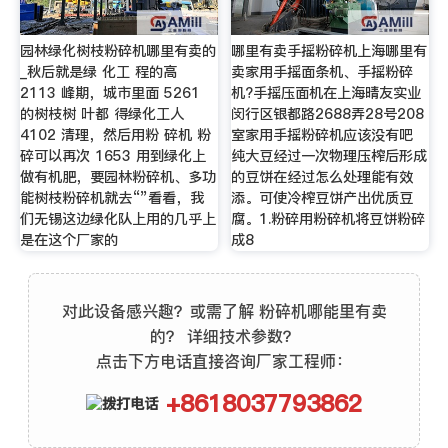
园林绿化树枝粉碎机哪里有卖的
哪里有卖手摇粉碎机上海哪里有
_秋后就是绿 化工 程的高
卖家用手摇面条机、手摇粉碎
2113 峰期，城市里面 5261
机?手摇压面机在上海晴友实业
的树枝树 叶都 得绿化工人
闵行区银都路2688弄28号208
4102 清理，然后用粉 碎机 粉
室家用手摇粉碎机应该没有吧
碎可以再次 1653 用到绿化上
纯大豆经过一次物理压榨后形成
做有机肥，要园林粉碎机、多功
的豆饼在经过怎么处理能有效
能树枝粉碎机就去“”看看，我
添。可使冷榨豆饼产出优质豆
们无锡这边绿化队上用的几乎上
腐。1.粉碎用粉碎机将豆饼粉碎
是在这个厂家的
成8
对此设备感兴趣？或需了解 粉碎机哪能里有卖
的？ 详细技术参数？
点击下方电话直接咨询厂家工程师：
+8618037793862