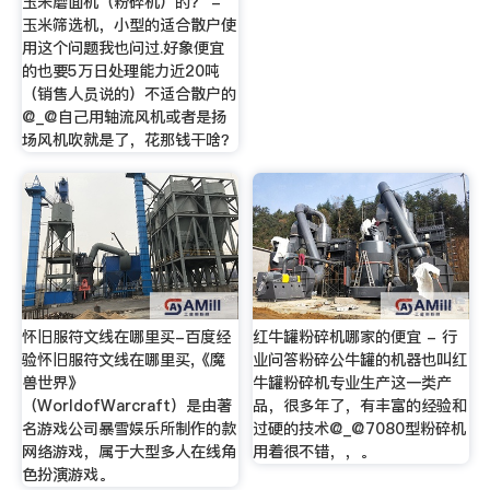
玉米磨面机（粉碎机）的？ -
玉米筛选机，小型的适合散户使
用这个问题我也问过.好象便宜
的也要5万日处理能力近20吨
（销售人员说的）不适合散户的
@_@自己用轴流风机或者是扬
场风机吹就是了，花那钱干啥？
怀旧服符文线在哪里买-百度经
红牛罐粉碎机哪家的便宜 - 行
验怀旧服符文线在哪里买,《魔
业问答粉碎公牛罐的机器也叫红
兽世界》
牛罐粉碎机专业生产这一类产
（WorldofWarcraft）是由著
品，很多年了，有丰富的经验和
名游戏公司暴雪娱乐所制作的款
过硬的技术@_@7080型粉碎机
网络游戏，属于大型多人在线角
用着很不错，，。
色扮演游戏。