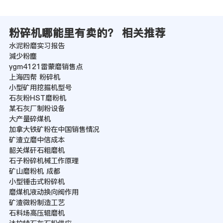
粉碎机哪能里有卖的？ 相关推荐
水泥粉磨实习报告
減少粉塵
ygm4121雷蒙磨销售点
上海四帮 粉碎机
小型矿用挖掘机型号
石灰粉HST磨粉机
某石灰厂制粉设备
大产量碎煤机
加拿大铁矿粉在中国销售情况
矿渣立磨中信成本
韶关煤矸石粗磨机
石子粉碎机械工作原理
矿山磨粉机 成都
小型锤击式粉碎机
磨煤机液动换向阀作用
矿渣微粉制造工艺
石料场高压辊磨机