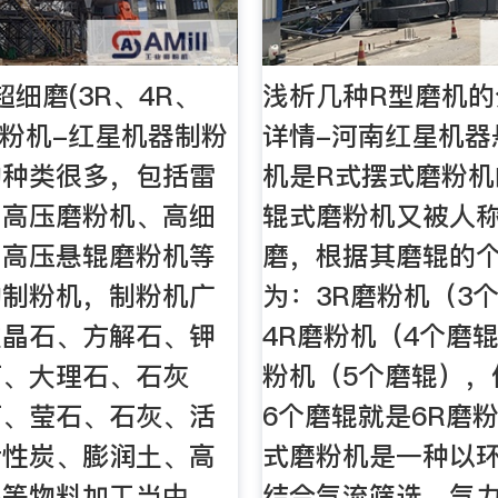
超细磨(3R、4R、
浅析几种R型磨机的
)磨粉机-红星机器制粉
详情-河南红星机器
的种类很多，包括雷
机是R式摆式磨粉机
、高压磨粉机、高细
辊式磨粉机又被人
、高压悬辊磨粉机等
磨，根据其磨辊的
的制粉机，制粉机广
为：3R磨粉机（3
重晶石、方解石、钾
4R磨粉机（4个磨辊
石、大理石、石灰
粉机（5个磨辊），
石、莹石、石灰、活
6个磨辊就是6R磨
活性炭、膨润土、高
式磨粉机是一种以
泥等物料加工当中。
结合气流筛选、气