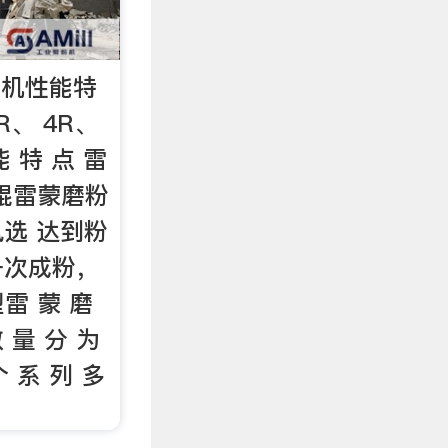
磨机性能特
R、 4R、
能 特 点 雷
悬辊雷蒙磨粉
选 达到粉
一次成粉，
雷 蒙 磨
数 量 分 为
个 系 列 多
。