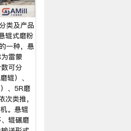
分类及产品
悬辊式磨粉
的一种，悬
称为雷蒙
个数可分
个磨辊）、
）、5R磨
依次类推，
粉机。悬辊
环、辊碾磨
力输送形式