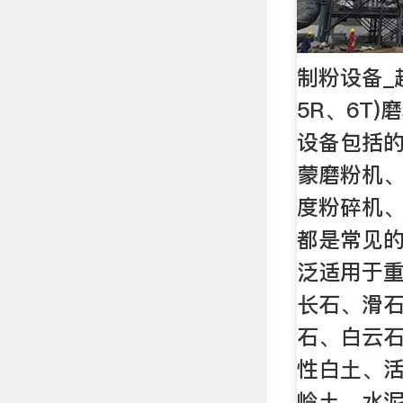
制粉设备_
5R、6T
设备包括
蒙磨粉机
度粉碎机
都是常见
泛适用于
长石、滑
石、白云
性白土、
岭土、水