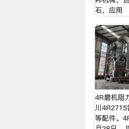
石，应用
4R磨机阻
川4R27
等配件。4R
月28日 -