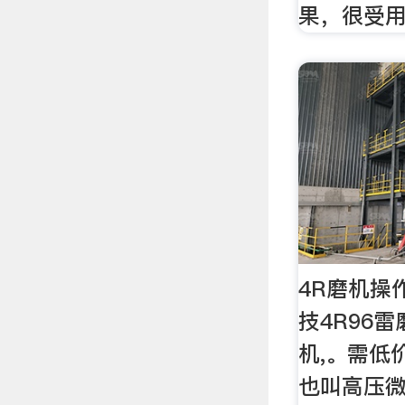
果，很受
4R磨机操
技4R96
机,。需低
也叫高压微