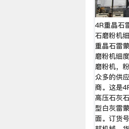
4R重晶石
石磨粉机细
重晶石雷
磨粉机细
磨粉机，
众多的供
商。这是4
高压石灰
型白灰雷
面。订货号:
邦机械，货号