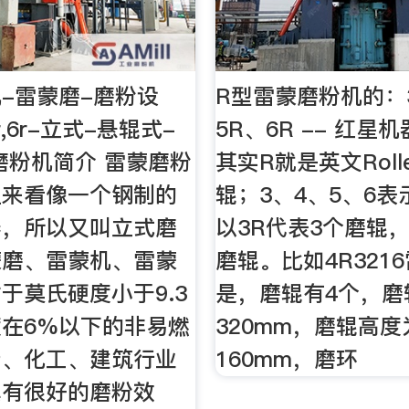
-雷蒙磨-磨粉设
R型雷蒙磨粉机的：
,5r,6r-立式-悬辊式-
5R、6R -- 红星
磨粉机简介 雷蒙磨粉
其实R就是英文Roll
上来看像一个钢制的
辊；3、4、5、6
器，所以又叫立式磨
以3R代表3个磨辊，
蒙磨、雷蒙机、雷蒙
磨辊。比如4R321
于莫氏硬度小于9.3
是，磨辊有4个，磨
在6%以下的非易燃
320mm，磨辊高度
产、化工、建筑行业
160mm，磨环
具有很好的磨粉效