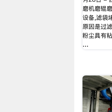
磨机磨辊磨
设备,滤袋
原因是过
粉尘具有
…