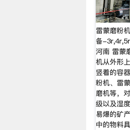
雷蒙磨粉机
备-3r,4r
河南 雷蒙
机从外形
竖着的容
粉机、雷
磨机等，对
级以及湿度
易爆的矿
中的物料