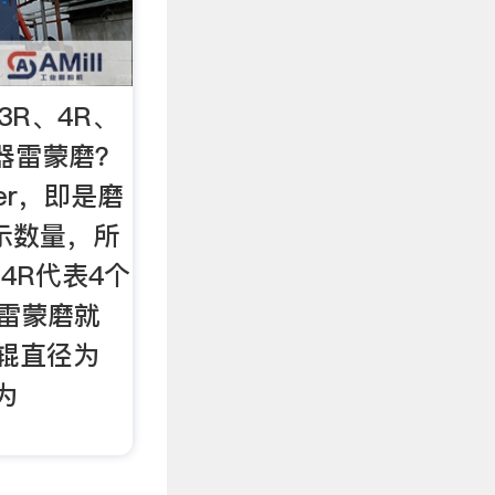
3R、4R、
机器雷蒙磨？
er，即是磨
表示数量，所
4R代表4个
6雷蒙磨就
辊直径为
为