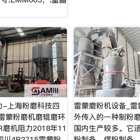
力-上海粉磨科技四
雷蒙磨粉机设备_雷
15雷蒙粉磨机磨辊磨环
外传入的一种制粉
磨机阻力2018年11
国内生产较多。它
 四川4R2715雷蒙粉
粉制备、煤粉制备