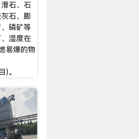
、滑石、石
硅灰石、膨
矿、磷矿等
下、湿度在
燃易爆的物
0目)。