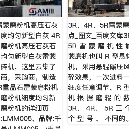
雷蒙磨粉机高压石灰
3R、4R、5R雷蒙
度均匀新型白灰 4R
点_图文_百度文库3
蒙磨粉机高压石灰石
5R 雷 蒙 磨 机 性 
度均匀新型白灰雷蒙
蒙磨机也叫 R 型
粉碎机，这里云集了
机，采用悬辊碾压风
应商，采购商，制造
碎效果，一次进料
R重晶石雷蒙磨粉机
细度任意调节。R 型
石磨粉机细度均匀新
机 根 据 磨 辊 的 
蒙磨粉机的详细页
3R、 4R、 5R 三 
LMM005，品牌:千
个 型 号 ， 不同的
:LMM005，:重晶