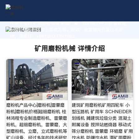
作为专业的 矿用磨粉机械 制造厂家，我们致力于为您量身定
制高价值的粉体加工系统方案。获取厂家直销报价及技术支
持，请拨打：+8618037793862
矿用磨粉机械 详情介绍
磨粉机产品中心|磨粉机|雷蒙磨
建筑矿用磨粉机矿用四轮车 小
粉机|磨粉机价格|超细磨粉机 桂
型压路机 矿用车 SCHNEIDER
林鸿程专业制造磨粉机，雷蒙磨
划线机 摊建筑垃圾分类 混凝土
粉机，超细磨粉机，雷蒙磨，大
附属设备 搅拌站燃烧器 移动式
型磨粉机，立磨，立式磨粉机等
筛分磨粉机 雷蒙磨 环辊磨 矿用
矿山设备，经过多年的技术研究
饮水机 防爆饮水机 潜矿用磨粉