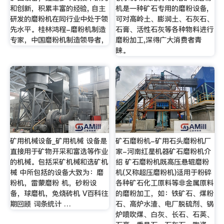
和创新，积累丰富的经验, 自主
机是一种矿石专用的磨粉设备,
研发的磨粉机在同行业中处于领
可对高岭土、膨润土、石灰石、
先水平。桂林鸿程-磨粉机制造
石膏、活性石灰等各种物料进行
专家，中国磨粉机制造领导者，
磨粉加工,深得广大消费者青
睐。
矿用机械设备_矿用机械 设备是
矿石磨粉机-矿用石头磨粉机厂
直接用于矿物开采和富选等作业
家-河南红星机器矿石磨粉机介
的机械。包括采矿机械和选矿机
绍 矿石磨粉机既高压悬辊磨粉
械 中所包括的设备大致为：磨
机(又称超压磨粉机)适用于粉碎
粉机，雷蒙磨粉 机，砂粉设
各种矿石化工原料等非金属原料
备，球磨机，免烧砖机 V百科往
的磨粉加工，如：铁矿石、煤粉
期回顾 词条统计 …
石、高炉水渣、电厂脱硫剂、锅
炉喷吹煤、白灰、长石、石英、