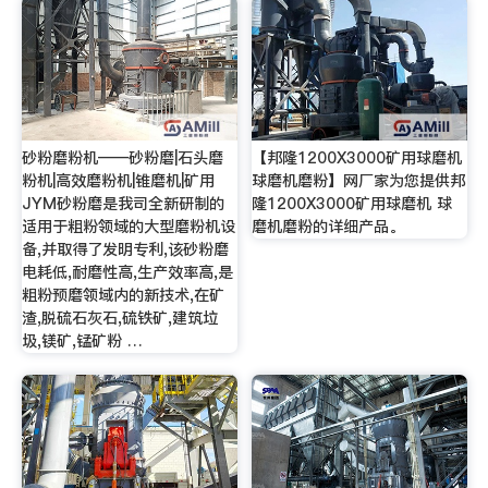
砂粉磨粉机——砂粉磨|石头磨
【邦隆1200X3000矿用球磨机
粉机|高效磨粉机|锥磨机|矿用
球磨机磨粉】网厂家为您提供邦
JYM砂粉磨是我司全新研制的
隆1200X3000矿用球磨机 球
适用于粗粉领域的大型磨粉机设
磨机磨粉的详细产品。
备,并取得了发明专利,该砂粉磨
电耗低,耐磨性高,生产效率高,是
粗粉预磨领域内的新技术,在矿
渣,脱硫石灰石,硫铁矿,建筑垃
圾,镁矿,锰矿粉 …