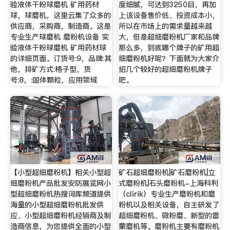
验液体干粉球磨机 矿用药材
度细腻，可达到3250目，再加
球，球磨机，这里云集了众多的
上该设备售价低、投资成本小，
供应商，采购商，制造商。这是
所以在市场上的需求量越来越
专业生产球磨机 磨粉机设备 实
大，但是超细磨粉机厂家和品牌
验液体干粉球磨机 矿用药材球
那么多，到底哪个牌子的矿用超
的详细页面。订货号:9，品牌:其
细磨粉机好呢？下面就为大家介
他，排矿方式:格子型，货
绍几个较好的超细磨粉机牌子
号:8，:固体颗粒，应用领域
吧。
【小型超细磨粉机】相关小型超
矿石超细磨粉机|矿石磨粉机|立
细磨粉机产品批发安防展览网小
式磨粉机|石头磨粉机-上海科利
型超细磨粉机热搜词库频道提供
（clirik）专业生产磨粉机和磨
海量的小型超细磨粉机批发供
粉机以及相关设备，自主研发了
应、小型超细磨粉机经销商及制
超细磨粉机、微粉磨、新型的雷
造商信息，为您提供全面的小型
蒙磨机等。磨粉机主要有磨粉机