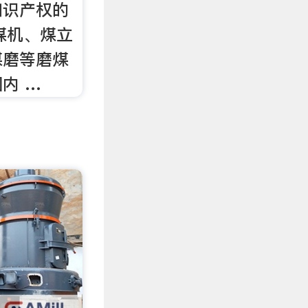
知识产权的
煤机、煤立
煤磨等磨煤
内 …