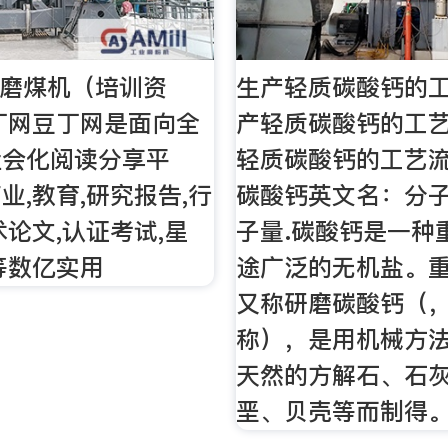
碗式磨煤机（培训资
生产轻质碳酸钙的
豆丁网豆丁网是面向全
产轻质碳酸钙的工艺
社会化阅读分享平
轻质碳酸钙的工艺
业,教育,研究报告,行
碳酸钙英文名：分
术论文,认证考试,星
子量.碳酸钙是一种
等数亿实用
途广泛的无机盐。
又称研磨碳酸钙（
称），是用机械方
天然的方解石、石
垩、贝壳等而制得