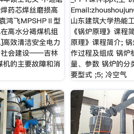
堆焊药芯焊丝磨损高
Email:
zhoushoujun
, 袁鸿飞MPSHPⅡ型
山东建筑大学热能工
机在高水分褐煤机组
《锅炉原理》课程简
A]高效清洁安全电力
原理》课程简介; 
谐社会建设——吉林
作过程及组成 锅炉
煤机的主要故障和消
量、参数 锅炉的分
要型式 ;5; 冷空气