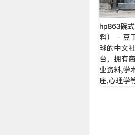
hp863
料） - 
球的中文
台，拥有商
业资料,学
座,心理学