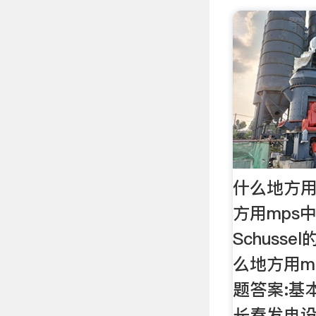
什么地方
方用mps
Schuss
么地方用m
题答案:基
长春发电设