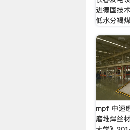
进德国技术
低水分褐煤
mpf 中
磨堆焊丝
大学》20