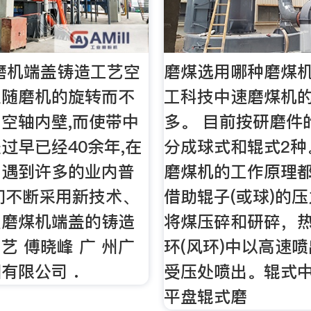
上磨机端盖铸造工艺空
磨煤选用哪种磨煤机
浆随磨机的旋转而不
工科技中速磨煤机
空轴内壁,而使带中
多。 目前按研磨件
过早已经40余年,在
分成球式和辊式2种
中遇到许多的业内普
磨煤机的工作原理
们不断采用新技术、
借助辊子(或球)的
型磨煤机端盖的铸造
将煤压碎和研碎，
艺 傅晓峰 广 州广
环(风环)中以高速
有限公司 .
受压处喷出。辊式
平盘辊式磨