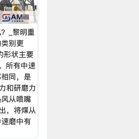
？_黎明重
的类别更
的形状主要
。所有中速
都相同，是
压力和研磨力
热风从喷嘴
喷出，将煤从
中速磨中有