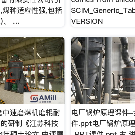
,煤种适应性强,包括
SCIM_Generic_Tab
)、 …
VERSION
速磨中速磨煤机磨辊耐
电厂锅炉原理课件-全
材的研制《江苏科技
件.ppt电厂锅炉原
14年硕士论文 中速磨
_PPT课件.ppt,主