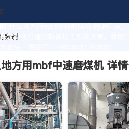
的 什么地方用mbf中速磨煤机 制造厂家
身定制高价值的粉体加工系统方案。获取
支持，请拨打：+8618037793862
地方用mbf中速磨煤机 详