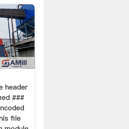
le header
ied ###
 encoded
is file
n module.