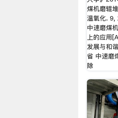
煤机磨辊
温氧化. 9
中速磨煤
上的应用[
发展与和
省 中速磨
除