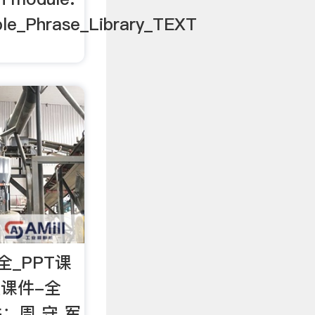
le_Phrase_Library_TEXT
_PPT课
理课件-全
 讲：周 守 军