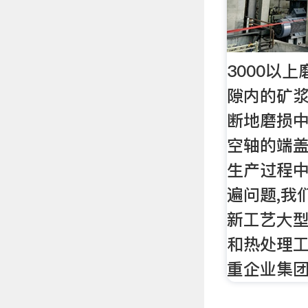
3000以
隙内的矿
断地磨损中
空轴的端盖
生产过程
遍问题,我
新工艺大
和热处理工
重企业集团