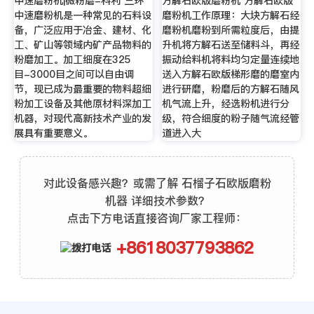
中速磨粉机|微粉磨-科利 三环
方解石欧版磨粉机 方解石欧版
中速磨粉机是一种常见的石料设
磨粉机工作原理：大块方解石经
备，广泛应用于冶金、建材、化
磨粉机磨粉到所需粒度后，由提
工、矿山等领域内矿产品物料的
升机将方解石送至储料斗，再经
粉磨加工。加工细度在325
振动给料机将料均匀定量连续地
目-3000目之间可以自由调
送入方解石欧版梯形磨的磨室内
节，现已成为最重要的物料超细
进行研磨，粉磨后的方解石随风
粉加工设备及其他原材料深加工
机气流上升，经选粉机进行分
机器，对现代高新技术产业的发
级，符合细度的粉子随气流经管
展具有重要意义。
道进入大
对此设备感兴趣？或需了解 石榴子石欧版磨粉
机器 详细技术参数？
点击下方电话直接咨询厂家工程师：
+8618037793862