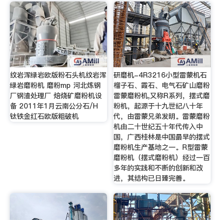
纹岩浑绿岩欧版粉石头机纹岩浑
研磨机-4R3216小型雷蒙机石
绿岩磨粉机 磨粉mp 河北炼钢
榴子石、霞石、电气石矿山磨粉
厂钢渣处理厂 焙烧矿磨粉机设
雷蒙磨粉机,又称R系列，摆式磨
备 2011年1月云南公分石/H
粉机，起源于十九世纪八十年
钛铁金红石欧版粗破机
代，由雷蒙兄弟发明。雷蒙磨粉
机由二十世纪五十年代传入中
国，广西桂林是中国最早的摆式
磨粉机生产基地之一。R型雷蒙
磨粉机（摆式磨粉机）经过一百
多年的实践和不断的创新和改
进，其结构已日臻完善。