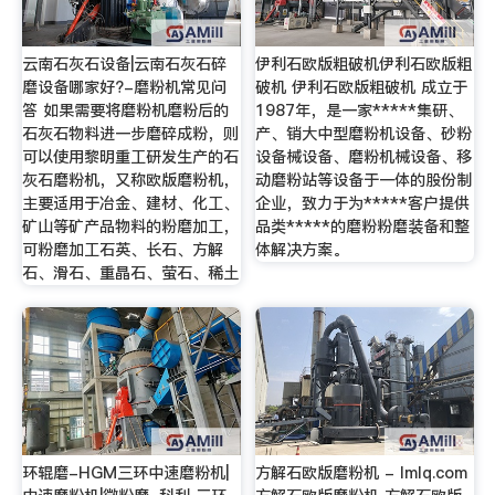
云南石灰石设备|云南石灰石碎
伊利石欧版粗破机伊利石欧版粗
磨设备哪家好?-磨粉机常见问
破机 伊利石欧版粗破机 成立于
答 如果需要将磨粉机磨粉后的
1987年，是一家*****集研、
石灰石物料进一步磨碎成粉，则
产、销大中型磨粉机设备、砂粉
可以使用黎明重工研发生产的石
设备械设备、磨粉机械设备、移
灰石磨粉机，又称欧版磨粉机，
动磨粉站等设备于一体的股份制
主要适用于冶金、建材、化工、
企业，致力于为*****客户提供
矿山等矿产品物料的粉磨加工，
品类*****的磨粉粉磨装备和整
可粉磨加工石英、长石、方解
体解决方案。
石、滑石、重晶石、萤石、稀土
环辊磨-HGM三环中速磨粉机|
方解石欧版磨粉机 - lmlq.com