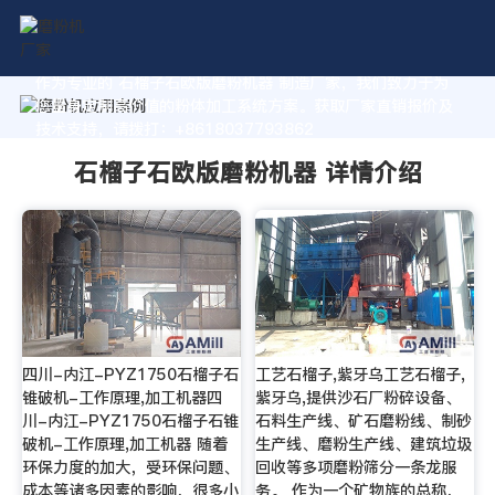
作为专业的 石榴子石欧版磨粉机器 制造厂家，我们致力于为
您量身定制高价值的粉体加工系统方案。获取厂家直销报价及
技术支持，请拨打：+8618037793862
石榴子石欧版磨粉机器 详情介绍
四川-内江-PYZ1750石榴子石
工艺石榴子,紫牙乌工艺石榴子,
锥破机-工作原理,加工机器四
紫牙乌,提供沙石厂粉碎设备、
川-内江-PYZ1750石榴子石锥
石料生产线、矿石磨粉线、制砂
破机-工作原理,加工机器 随着
生产线、磨粉生产线、建筑垃圾
环保力度的加大，受环保问题、
回收等多项磨粉筛分一条龙服
成本等诸多因素的影响，很多小
务。 作为一个矿物族的总称，