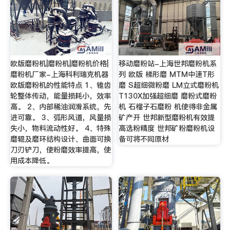
欧版磨粉机|磨粉机|磨粉机价格|
移动磨粉站-上海世邦磨粉机系
磨粉机厂家-上海科利瑞克机器
列 欧版 梯形磨 MTM中速T形
欧版磨粉机的性能特点 1、锥齿
磨 S超细微粉磨 LM立式磨粉机
轮整体传动，能量损耗小，效率
T130X加强超细磨 磨粉式磨粉
高。 2、内部稀油润滑系统，先
机 石榴子石磨粉 机使得非金属
进可靠。 3、弧形风道，风量损
矿产开 世邦新型磨粉机有效提
失小，物料流动性好。 4、特殊
高选粉精度 世邦矿粉磨粉机设
磨辊及磨环结构设计、曲面可换
备可将不同原材
刀刃铲刀，使粉磨效率提高，使
用成本降低。