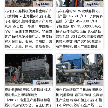
石榴子石磨粉机使得非金属矿产
石灰石磨粉MTW欧版磨粉 机
开发利用 - 上海世邦机器 石榴
（产量：3-60T/H） 了解更多
子石磨粉机使得非金属矿产开发
在线（产量：45-800T/H）
利用 点击数： 导读： 中国是一
了解更多 时产15002000吨石
个矿产资源丰富的国家，非金属
榴子石对辊砂粉设备 长石欧版
矿产品种众多分布广泛，主要品
磨粉机器 SST2500型胶带输送
种为金刚石、石墨、自然硫、硫
机技术参数 时产60150吨硬玉
铁矿、水晶、刚玉、蓝晶石等。
石料整形机 最大产量磨粉机
磨粉机|超细磨粉机|磨粉机|锤式
绿帘石欧版粉石子机3欧版磨粉
磨粉机-上海科利瑞克
机 hj磨粉机 岩石粉碎机 玄武岩
（clirik）专业生产磨粉机和磨
生产流程 绿帘石加工机器 石榴
粉机以及相关设备，自主研发了
子石粉碎机 铁矿石生产线 白云