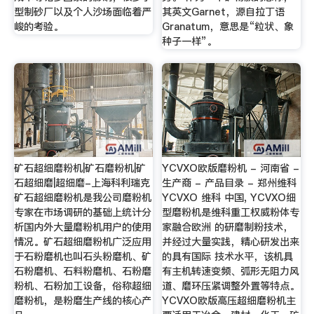
型制砂厂以及个人沙场面临着严
其英文Garnet，源自拉丁语
峻的考验。
Granatum，意思是“粒状、象
种子一样”。
矿石超细磨粉机|矿石磨粉机|矿
YCVXO欧版磨粉机 - 河南省 -
石超细磨|超细磨-上海科利瑞克
生产商 - 产品目录 - 郑州维科
矿石超细磨粉机是我公司磨粉机
YCVXO 维科 中国, YCVXO细
专家在市场调研的基础上统计分
型磨粉机是维科重工权威粉体专
析国内外大量磨粉机用户的使用
家融合欧洲 的研磨制粉技术，
情况。矿石超细磨粉机广泛应用
并经过大量实践，精心研发出来
于石粉磨机也叫石头粉磨机、矿
的具有国际 技术水平，该机具
石粉磨机、石料粉磨机、石粉磨
有主机转速变频、弧形无阻力风
粉机、石粉加工设备，俗称超细
道、磨环压紧调整外置等特点。
磨粉机，是粉磨生产线的核心产
YCVXO欧版高压超细磨粉机主