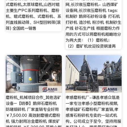
式磨粉机,太原球磨机,山西对辊
网,长沙液压磨粉机- 山西煤矿
主要生产PC系列磨粉机、磨粉
设备网,长沙液压磨粉机 tags:
机、辊式磨粉机、式磨粉机、系
机制砂 鹅卵石砂粉设备 打石机
列直线振动筛、SH型回转筛(滚
打砂机 造沙机 粉沙机 机制砂生
筛) 全国统一销售
产线 砂石生产线 根据磨粉力作
用的方式可以将磨粉机粗略地分
为两大类：（1）磨粉机；
（2）磨矿机欢迎投资钢渣再
磨粉机_机械项目合作_其他选矿
孝感磨粉机厂-谦昌孝感众瓴是
设备–【明泰】鹅卵石磨粉机
一家专注孝感小型磨粉机视频,
防堵细碎机 厂家直销专业好用
孝感锰矿石磨粉机厂家直销,孝
￥7,500.00 高效耐磨锤式磨粉
感滑石粉碎机专卖的一站式机
机 强力耐用冶金磨粉机 煤炭矿
构。公司成立于至今，坚持用服