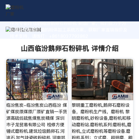
作为专业的 山西临汾鹅卵石粉碎机 制造厂家，我们致力于为
您量身定制高价值的粉体加工系统方案。获取厂家直销报价及
技术支持，请拨打：+8618037793862
山西临汾鹅卵石粉碎机 详情介绍
临汾焦炭-临汾焦炭山西临汾 煤
黎明重工磨粉机,鹅卵石磨粉设
矿煤炭原煤原厂原矿直销一手货
备，磨粉机生产线，磨粉机 黎
源高硫低硫焦煤焦炭精煤 深圳
明磨粉机,砂粉设备,磨粉机和移
市子龙贸易有限公司 检修方便
动磨粉站.磨粉机系列:磨粉机,磨
锤式磨粉机.建筑垃圾鹅卵石.河
粉机,立式磨粉机等磨粉设备.磨
流石.加气块瓷砖粉碎机 河南郑
粉机系列：立式磨，超细磨，粗