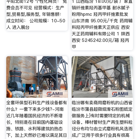
平阳北街12号 个性化网页： 免
1 山西临汾 18.00元/袋 厂家直
费会员不可见 经营模式：生产
销纤维素羟丙基甲基 耐水腻子
型,贸易型,服务型, 年销售额：
粉用hpmc 羟丙甲纤维素批发
成立时间： 公司规模：10-50
山东济南 95.00元/千克 药用辅
人 进入展台
料羟丙甲纤维素天正供应 西安
天正药用辅料有限公司 1 陕西
西安 5245242.00元/箱 羟丙
甲
全套环保型石料生产线设备都有
临汾哪有卖商用磨粉机的山西省
什么？一套下来多少钱?-河南
临汾市蒲县超微细滑石粉图纸定
近几年随着国民经济的不断增
做服务上}有时需要特定的机械
长，特别是在目前国内基础设
设备。棒材管材生产再生塑料粒
施、铁路、水利等建筑的热态
径分布均匀由立式磨粉机风选而
下，加上天然砂已难以满足其日
成,广泛用于很多行业具有很高