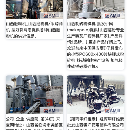
山西磨粉机_山西磨粉机/采购商
山西制砖粉碎机 批发价网
机 搜好货网您提供各种山西磨
(makepolo)提供{山西临汾专业
粉机的供求信息。
生产砖瓦厂粉碎机厂家},产品详
情:{品牌、},更多产品详情上马,
欢迎前来中国供应商()了解发布
的小型PC600×400砖块锤式粉
碎机 移动制砂生产设备 加气轻
体砖锤破粉碎机×
公司_企业_供应商_第(4)页_来
【羟丙甲纤维素】羟丙甲纤维素
宝网地址：山西省临汾市尧都区
批发山西锦洋药用辅料有限公司