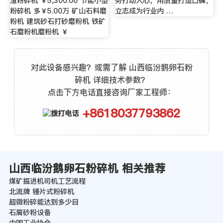
渣粉碎机 ￥5,300.00 节能小型
务打动人心，用质量打造口碑，
粉碎机 多￥5.00万 矿山石料磨
立志成为行业内 …
粉机 建筑砂石打砂磨粉机 铁矿
石磨粉机磨粉机 ￥
对此设备感兴趣？或需了解 山西临汾鹅卵石粉
碎机 详细技术参数？
点击下方电话直接咨询厂家工程师：
+8618037793862
山西临汾鹅卵石粉碎机 相关推荐
煤矿掘进机司机工艺流程
北流牌 锤片式粉碎机
超微粉碎能达到多少目
石屑砂粉设备
中国工业协会