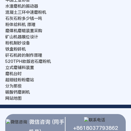
水渣磨机的振动器
混凝土三环中速磨粉机
石灰石粉多少钱一吨
粉体给料机 原理
磨煤机磨辊装置采购
矿山机器展位设计
粉机制砂设备
铁盒粉碎机
矸石机砖的制作原理
520TPH欧版岩石磨粉机
立式磨铺料装置
磨机台时
超细硅粉粉磨站
分为那些
碳酸钙磨剥机
网站地图
微信咨询 (同手
+8618037793862