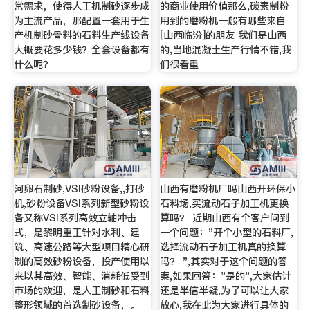
常需求，使得人工机制砂逐步成
的商业使用价值那么,碳素制粉
为主流产品，那配置一套用于生
用到的磨粉机一般有哪些来自
产机制砂骨料的石料生产线设备
[山西临汾]的朋友 我们是山西
大概要花多少钱？全套设备都有
的,当地混凝土生产行情不错,我
什么呢？
们很看重
河卵石制砂,VSI砂粉设备,,打砂
山西有磨粉机厂吗山西开环保小
机,砂粉设备VSI系列新型砂粉设
石料场,买流动石子加工机更换
备又称VSI系列高效立轴冲击
算吗？ 近期山西有个客户问到
式，是黎明重工针对水利、建
一个问题："开个小型的石料厂,
筑、高速公路等大型项目精心研
选择流动石子加工机真的换算
制的高效砂粉设备，投产使用以
吗？ ",其实对于这个问题的答
来以其高效、智能、消耗低受到
案,如果回答："是的",大家估计
市场的欢迎，是人工制砂和石料
还是半信半疑,为了可以让大家
整形领域的首选制砂设备，。
放心,我在此为大家进行具体的