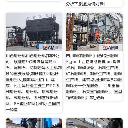
分析下,到底为何划算？
山西磨粉机山西磨粉机)有限公
四川粉煤磨粉机山西临汾磨粉
司、欢迎您! 砂粉设备是鹅卵
机,pc 山西临汾磨粉机,pc,提供
石、河卵石、花岗岩等人工机制
沙石厂粉碎设备、石料生产线、
砂的重要设备,制砂能力和出砂
矿石磨粉线、制砂生产线、磨粉
量相当大,能够满足矿山、建
生产线、建筑垃圾回收等多项磨
筑、化工等行业主要生产PC系
粉筛分一条龙服务。 四川重锤
列磨粉机、磨粉机、辊式磨粉
磨粉机、石英重锤磨粉机、重型
机、式磨粉机、系列直线振动
锤式磨粉机厂家_砼商
筛、SH型回转筛(滚筛) 全国统
一销售