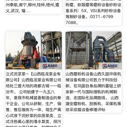
州泰航,南宁,柳州,桂林,梧州,遵
粉磨，欧版磨等磨粉设备砂粉设
义,武汉, 福 …
备系列：5X、VSI系列砂粉设备
等制砂设备。:0371-6799
7088。
立式泥浆泵–【山西临龙泵业有
山西磨粉机设备山西久固环保机
限公司】山西临龙泵业有限公司
械设备有限公司致力于科技创
地处三晋大地的尧都古城——临
新，在巩固自身品牌的基础上研
汾市。 公司始建于一九五八
发新一代与国际接轨的机械制
年，是我市机械装备制造业的骨
造，走国际化品牌路线。 山西
干企业，公司从研制、生产、销
潞安磨粉机、刮板机、采煤机等
售、售后服务为一体，现生产离
综采综掘设备修理评标
心式液下泥砂泵的杂质泵类、立
式冷热离心泵的清水泵类、排污