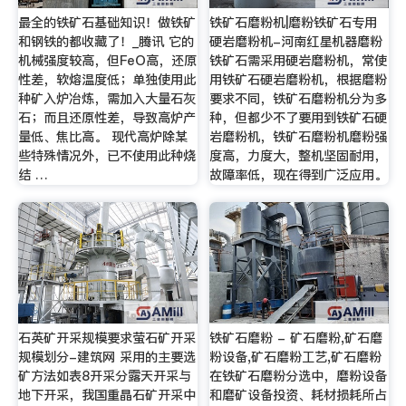
最全的铁矿石基础知识！做铁矿
铁矿石磨粉机|磨粉铁矿石专用
和钢铁的都收藏了！_腾讯 它的
硬岩磨粉机-河南红星机器磨粉
机械强度较高，但FeO高，还原
铁矿石需采用硬岩磨粉机，常使
性差，软熔温度低；单独使用此
用铁矿石硬岩磨粉机，根据磨粉
种矿入炉冶炼，需加入大量石灰
要求不同，铁矿石磨粉机分为多
石；而且还原性差，导致高炉产
种，但都少不了要用到铁矿石硬
量低、焦比高。 现代高炉除某
岩磨粉机，铁矿石磨粉机磨粉强
些特殊情况外，已不使用此种烧
度高，力度大，整机坚固耐用，
结 …
故障率低，现在得到广泛应用。
石英矿开采规模要求萤石矿开采
铁矿石磨粉 - 矿石磨粉,矿石磨
规模划分-建筑网 采用的主要选
粉设备,矿石磨粉工艺,矿石磨粉
矿方法如表8开采分露天开采与
在铁矿石磨粉分选中，磨粉设备
地下开采，我国重晶石矿开采中
和磨矿设备投资、耗材损耗所占