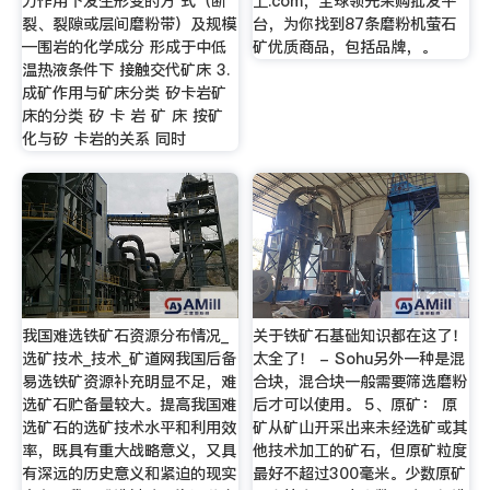
力作用下发生形变的方 式（断
上.com，全球领先采购批发平
裂、裂隙或层间磨粉带）及规模
台，为你找到87条磨粉机萤石
—围岩的化学成分 形成于中低
矿优质商品，包括品牌，。
温热液条件下 接触交代矿床 3.
成矿作用与矿床分类 矽卡岩矿
床的分类 矽 卡 岩 矿 床 按矿
化与矽 卡岩的关系 同时
我国难选铁矿石资源分布情况_
关于铁矿石基础知识都在这了！
选矿技术_技术_矿道网我国后备
太全了！ - Sohu另外一种是混
易选铁矿资源补充明显不足，难
合块，混合块一般需要筛选磨粉
选矿石贮备量较大。提高我国难
后才可以使用。 5、原矿： 原
选矿石的选矿技术水平和利用效
矿从矿山开采出来未经选矿或其
率，既具有重大战略意义，又具
他技术加工的矿石，但原矿粒度
有深远的历史意义和紧迫的现实
最好不超过300毫米。少数原矿