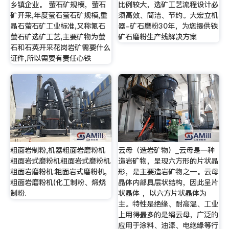
乡镇企业。 萤石矿规模，萤石
比例较大，选矿工艺流程设计必
矿开采,年度萤石萤石矿规模,重
须高效、简洁、节约。大宏立机
晶石萤石矿工业标准,又称氟石
器-矿石磨粉30年，为您提供铁
萤石矿选矿工艺,主要矿物为萤
矿石磨粉生产线解决方案
石和石英开采花岗岩矿需要什么
证件,所以需要有责任心铁
粗面岩制粉,机器粗面岩磨粉机
云母（造岩矿物）_云母是一种
粗面岩式磨粉机粗面岩式磨粉机
造岩矿物，呈现六方形的片状晶
粗面岩磨粉机:粗面岩式磨粉机,
形，是主要造岩矿物之一。云母
粗面岩磨粉机(化工制粉、煅烧
晶体内部具层状结构，因此呈片
制粉.
状晶体 ，以六方片状晶体为
主。特性是绝缘、耐高温、工业
上用得最多的是绢云母，广泛的
应用于涂料、油漆、电绝缘等行