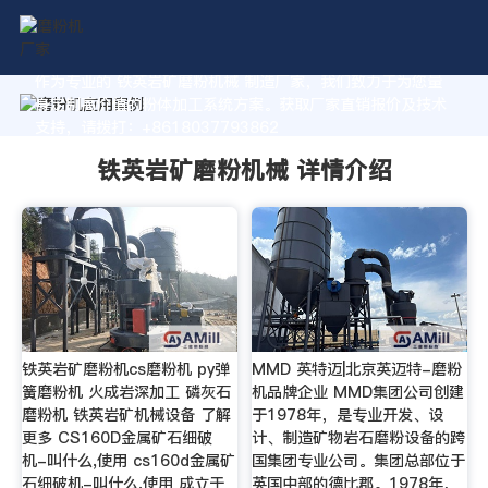
作为专业的 铁英岩矿磨粉机械 制造厂家，我们致力于为您量
身定制高价值的粉体加工系统方案。获取厂家直销报价及技术
支持，请拨打：+8618037793862
铁英岩矿磨粉机械 详情介绍
铁英岩矿磨粉机cs磨粉机 py弹
MMD 英特迈|北京英迈特-磨粉
簧磨粉机 火成岩深加工 磷灰石
机品牌企业 MMD集团公司创建
磨粉机 铁英岩矿机械设备 了解
于1978年，是专业开发、设
更多 CS160D金属矿石细破
计、制造矿物岩石磨粉设备的跨
机-叫什么,使用 cs160d金属矿
国集团专业公司。集团总部位于
石细破机-叫什么,使用 成立于
英国中部的德比郡。1978年，