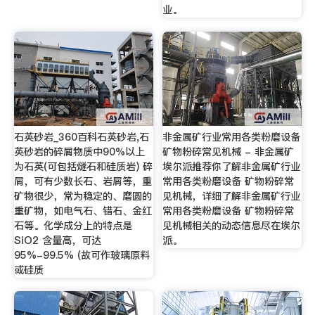
业。
石英砂岩_360百科石英砂岩,石
非金属矿行业常用各类粉磨设备
英砂岩的碎屑物质中90%以上
矿物粉碎常见机械 - 非金属矿
为石英(可包括燧石和硅质岩) 碎
埃尔派推荐你了解非金属矿行业
屑，可有少数长石、岩屑等，重
常用各类粉磨设备 矿物粉碎常
矿物很少，常为稳定的、磨圆的
见机械，详细了解非金属矿行业
重矿物，如电气石、错石、金红
常用各类粉磨设备 矿物粉碎常
石等。化学成分上的特点是
见机械相关的动态信息尽在埃尔
SiO2 含量高，可达
派。
95%-99.5% (故可作玻璃原料
或硅质