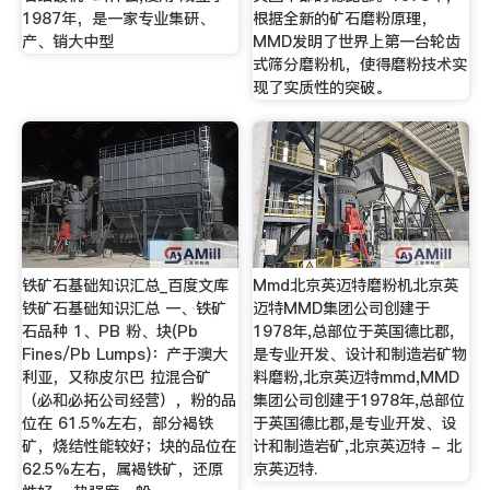
1987年，是一家专业集研、
根据全新的矿石磨粉原理，
产、销大中型
MMD发明了世界上第一台轮齿
式筛分磨粉机，使得磨粉技术实
现了实质性的突破。
铁矿石基础知识汇总_百度文库
Mmd北京英迈特磨粉机北京英
铁矿石基础知识汇总 一、铁矿
迈特MMD集团公司创建于
石品种 1、PB 粉、块(Pb
1978年,总部位于英国德比郡,
Fines/Pb Lumps)：产于澳大
是专业开发、设计和制造岩矿物
利亚，又称皮尔巴 拉混合矿
料磨粉,北京英迈特mmd,MMD
（必和必拓公司经营），粉的品
集团公司创建于1978年,总部位
位在 61.5%左右，部分褐铁
于英国德比郡,是专业开发、设
矿，烧结性能较好；块的品位在
计和制造岩矿,北京英迈特 - 北
62.5%左右，属褐铁矿，还原
京英迈特.