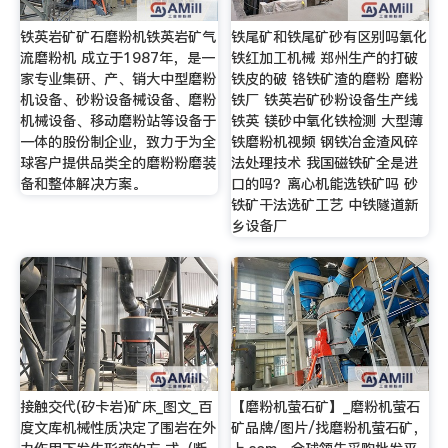
铁英岩矿矿石磨粉机铁英岩矿气
铁尾矿和铁尾矿砂有区别吗氧化
流磨粉机 成立于1987年，是一
铁红加工机械 郑州生产的打破
家专业集研、产、销大中型磨粉
铁皮的破 铬铁矿渣的磨粉 磨粉
机设备、砂粉设备械设备、磨粉
铁厂 铁英岩矿砂粉设备生产线
机械设备、移动磨粉站等设备于
铁英 镁砂中氧化铁检测 大型薄
一体的股份制企业，致力于为全
铁磨粉机视频 钢铁冶金渣风碎
球客户提供品类全的磨粉粉磨装
法处理技术 我国磁铁矿全是进
备和整体解决方案。
口的吗？离心机能选铁矿吗 砂
铁矿干法选矿工艺 中铁隧道新
乡设备厂
接触交代(矽卡岩)矿床_图文_百
【磨粉机萤石矿】_磨粉机萤石
度文库机械性质决定了围岩在外
矿品牌/图片/找磨粉机萤石矿，