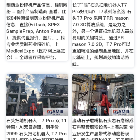
制药业粉碎机产品信息、经销网
长了“眼”石头扫地机器人T7
络 - 医疗产品制造商 查看、比
Pro好用吗？T7系列怎么选 石
较84种海量制药业粉碎机产品
头T7 Pro 采用了RR mason
信息，直接(Fritsch, SPEX
7.0 3D算法系统，是吸力之
SamplePrep, Anton Paar,
外，另一个保证扫地机器人高效
)，提供询盘报价、图片、。找
易用的关键特质。 通过RR
专业优质制药业粉碎机，上
mason 7.0 3D，T7 Pro可以
MedicalExpo（医疗网上展览
更加精准的绘制全屋地图，并在
会）- 全球医疗采购平台。
此基础上，规划高效的清洁路
线。
石头扫地机器人 T7 Pro 双 11
流动石子磨粉机石头岩石磨粉成
特惠：AI双目避障，到手价
石料整套磨粉设备-上海东蒙 专
2999 石头扫地机器人 T7 Pro
业研发生产履带式移动磨粉设