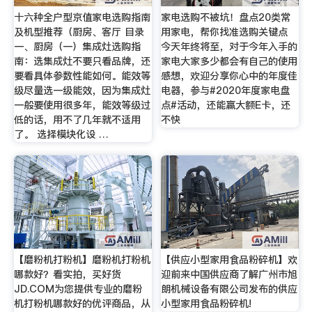
十六种全户型京值家电选购指南
家电选购不被坑！盘点20类常
及机型推荐（厨房、客厅 目录
用家电，帮你找准选购关键点
一、厨房（一）集成灶选购指
今天年终将至，对于今年入手的
南：选集成灶不要只看品牌，还
家电大家多少都会有自己的使用
要看具体参数性能如何。能效等
感想，欢迎分享你心中的年度佳
级尽量选一级能效，因为集成灶
电器，参与#2020年度家电盘
一般要使用很多年，能效等级过
点#活动，还能赢大额E卡，还
低的话，用不了几年就不适用
不快
了。 选择模块化设 …
【磨粉机打粉机】磨粉机打粉机
【供应小型家用食品粉碎机】欢
哪款好？看实拍，买好货
迎前来中国供应商了解广州市旭
JD.COM为您提供专业的磨粉
朗机械设备有限公司发布的供应
机打粉机哪款好的优评商品，从
小型家用食品粉碎机!