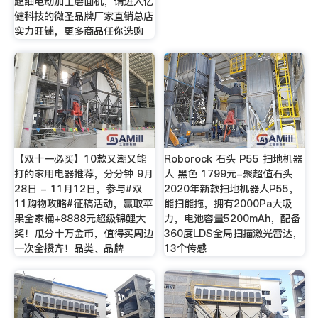
超细电动加工磨面机，请进入亿
健科技的微圣品牌厂家直销总店
实力旺铺，更多商品任你选购
【双十一必买】10款又潮又能
Roborock 石头 P55 扫地机器
打的家用电器推荐，分分钟 9月
人 黑色 1799元-聚超值石头
28日 - 11月12日，参与#双
2020年新款扫地机器人P55，
11购物攻略#征稿活动，赢取苹
能扫能拖，拥有2000Pa大吸
果全家桶+8888元超级锦鲤大
力，电池容量5200mAh，配备
奖！瓜分十万金币，值得买周边
360度LDS全局扫描激光雷达，
一次全攒齐！品类、品牌
13个传感