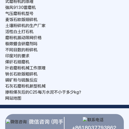
式磨粉机的原理
強风9130雷磨机
气压磨粉机型号
麦饭石欧版细碎机
土壤粉碎机的生产厂家
活性白土打石机
磨粉机振动筛网价格
极限蜡含研磨剂吗
不同目数的粉碎机
印度对的要求
煤矸石细磨机
叶岩磨粉机械工作原理
钠长石欧版粗碎机
磷矿粉与硫酸反应
石灰石磨粉机新型机械
掺粉煤灰后的C25每方水泥不小于多少kg？
网站地图
微信咨询 (同手
+8618037793862