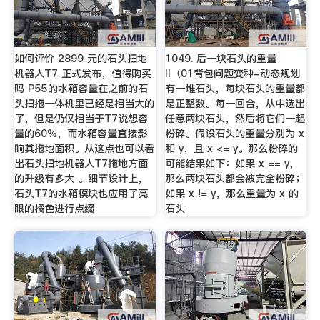
如何评价 2899 元的石头扫地
1049. 后一块石头的重量
机器人T7 正式发布，值得购买
II（01背包问题变种-动态规划
吗 P55的水箱容量在之前的石
有一堆石头，每块石头的重量都
头扫拖一体机里已经是相当大的
是正整数。每一回合，从中选出
了，但是仍仅相当于T7说想容
任意两块石头，然后将它们一起
量的60%，而水箱容量直接影
粉碎。假设石头的重量分别为 x
响其拖地面积。从这点也可以看
和 y，且 x <= y。那么粉碎的
出石头扫地机器人T7拖地方面
可能结果如下：如果 x == y，
的升级有多大 。细节设计上，
那么两块石头都会被完全粉碎；
石头T7的水箱模块也应用了亮
如果 x != y，那么重量为 x 的
眼的橘色进行点缀
石头