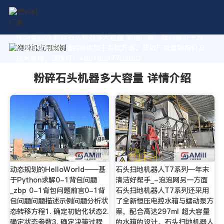
作为专业的 粉碎石头机器多大容量 制造厂家，我们致力于为
您量身定制高价值的粉体加工系统方案。获取厂家直销报价及
技术支持，请拨打：+8618037793862
粉碎石头机器多大容量 详情介绍
动态规划的HelloWorld——基
石头扫地机器人T7系列—年末
于Python求解0-1背包问题
清洁好帮手_-泡泡网另一方面
_zbp 0-1背包问题前言0-1背
石头扫地机器人T7系列还采用
包问题问题描述示例问题分析状
了全新恒压电控水箱与蠕动泵方
态转移方程1. 确定初始化状态2.
案，配合高达297ml 超大容量
确定状态参数3. 确定决策过程
的水箱的设计。石头扫地机器人