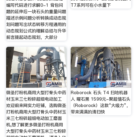
编写代码进行求解0-1 背包问
T7系列可在小水量下
题的延伸后一块石头的重量问题
描述示例问题分析转换成动态规
划问题写出状态转移方程通用的
动态规划公式的理解总结与升华
前言提起动态规划，大部分
微圣打粉机商用大型打骨头中药
Roborock 石头 T4 扫地机器
材玉米三七粉碎超细电动加工
人 曜石黑 1599元-聚超值石头
欢迎前来网实力旺铺，选购微圣
（Roborock）这款“大吸力”，
打粉机商用大型打骨头中药材玉
带来满满的清扫快
米三七粉碎超细电动加工磨面
机,想了解更多微圣打粉机商用
大型打骨头中药材玉米三七粉碎