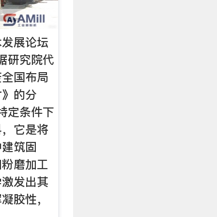
术发展论坛
据研究院代
废全国布局
讨》的分
是特定条件下
料，它是将
种建筑固
细粉磨加工
学激发出其
挥凝胶性，
。