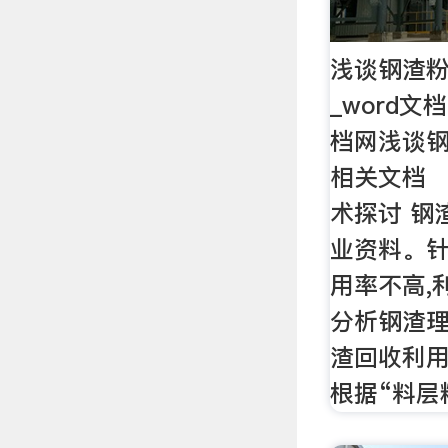
浅谈钢渣
_word
档网浅谈
相关文档 
术探讨 钢
业资料。
用率不高,
分析钢渣
渣回收利用
根据“料层