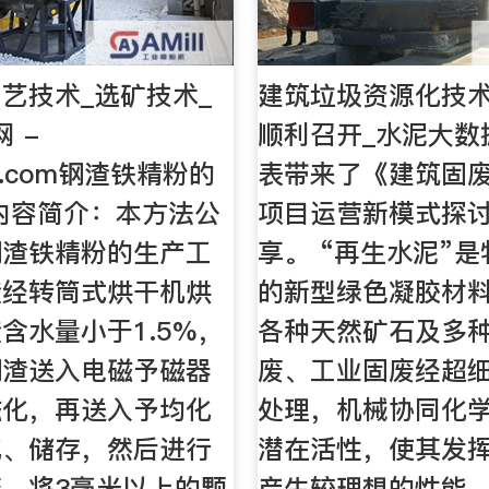
艺技术_选矿技术_
建筑垃圾资源化技
 -
顺利召开_水泥大数
20.com钢渣铁精粉的
表带来了《建筑固
内容简介：本方法公
项目运营新模式探
钢渣铁精粉的生产工
享。 “再生水泥”
渣经转筒式烘干机烘
的新型绿色凝胶材
含水量小于1.5%，
各种天然矿石及多
钢渣送入电磁予磁器
废、工业固废经超
磁化，再送入予均化
处理，机械协同化
化、储存，然后进行
潜在活性，使其发
，将3毫米以上的颗
产生较理想的性能