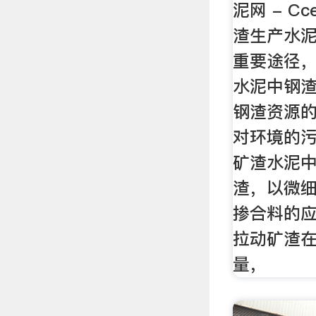
泥网 - Cc
渣生产水
重要途径
水泥中钢
钢渣资源
对环境的
矿渣水泥中
渣，以微
掺合料的
拉动矿渣
量，