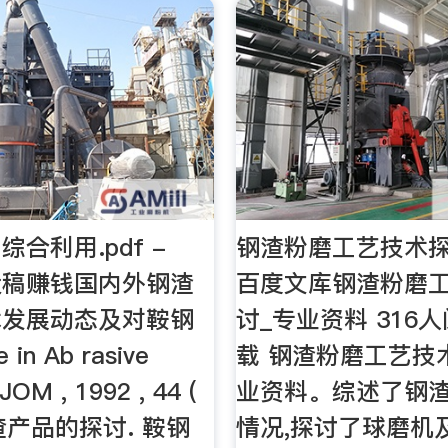
合利用.pdf -
钢渣粉磨工艺技术探
投稿赚钱国内外钢渣
百度文库钢渣粉磨
术发展动态及对鞍钢
讨_专业资料 316人
 in Ab rasive
载 钢渣粉磨工艺技
JOM , 1992 , 44 (
业资料。综述了钢
发钢渣产品的探讨. 鞍钢
情况,探讨了球磨机