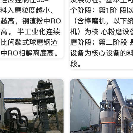
 物料入磨粒度越小、
个阶段：第1阶 段
越高，钢渣粉中RO
（含棒磨机，以下
高。 半工业化连续
机）为核 心粉磨设
渣比间歇式球磨钢渣
磨阶段；第二阶段 
中RO相解离度高。
设备为核心设备的
段。