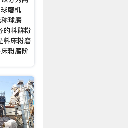
以球磨机
统称球磨
备的料群粉
是料床粉磨
料床粉磨阶