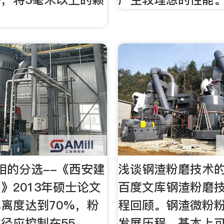
相的分选--《西安建
浅谈钢渣粉磨技术的
》2013年硕士论文
百度文库钢渣粉磨
离度达到70%，粉
程回顾。钢渣微粉粉
径应控制在55-
发展历程，基本上