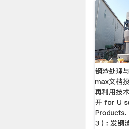
钢渣处理与综
max文档
再利用技
开 for U se
Products. 
3 ) : 