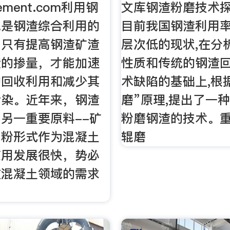
ement.com利用钢
文库钢渣粉磨技术探
泥是钢渣综合利用的
目前我国钢渣利用率
，只有提高钢渣矿渣
层次低的现状,在分
渣的掺量，才能加速
性质和传统的钢渣
的回收利用和减少其
术缺陷的基础上,根
污染。近年来，钢渣
磨”原理,提出了一
另一重要原料--矿
粉磨钢渣的技术。
细粉形式作为混凝土
辊磨
应用发展很快，势必
在混凝土领域的需求