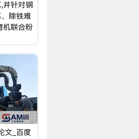
,并针对钢
高、除铁难
磨机联合粉
。
论文_百度