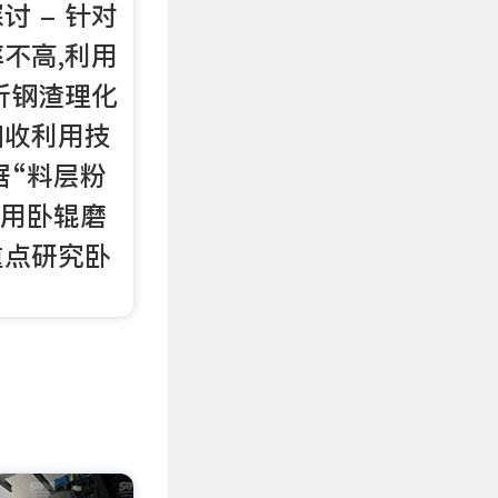
讨 - 针对
不高,利用
析钢渣理化
回收利用技
据“料层粉
种用卧辊磨
重点研究卧