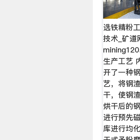
选铁精粉工
技术_矿道网
mining1
生产工艺 
开了一种
艺，将钢
干，使钢渣
烘干后的
进行预先
库进行均
干式予粉磨