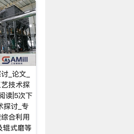
讨_论文_
工艺技术探
阅读|5次下
术探讨_专
渣综合利用
及辊式磨等