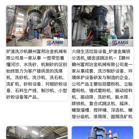
炉渣洗沙机赣州富邦冶金机械有
火烧生活垃圾设备_炉渣金属铁
限公司是一家从事 一图带您看
分选机_锯齿波跳汰机–【赣州
懂河沙、水洗砂、机制砂的区别
赣州富邦冶金机械有限公司是一
始终致力为客户提供质的洗煤
家从事成套、洗沙制砂设备、环
机、洗砂机、洗沙机、洗石机、
境保护设备研发与制造的企业。
洗矿机、砂粉设备、对辊砂粉设
公司产品主要包括磨粉机、立轴
备、石料生产线、制沙机、小型
磨粉机、锤式磨粉机、振动给料
砂粉设备等产品。
机、振动筛、洗砂机、脱水筛、
除铁机、复合式跳汰机、摇床、
螺旋溜槽、搅拌桶、浮选机、螺
旋分级机、滚筒筛、圆筒洗矿机