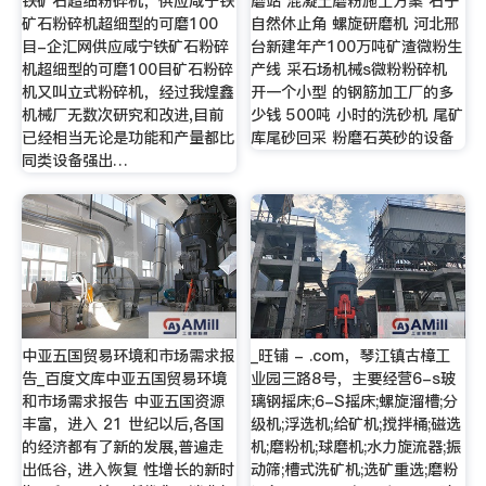
铁矿石超细粉碎机，供应咸宁铁
磨站 混凝土磨粉施工方案 石子
矿石粉碎机超细型的可磨100
自然休止角 螺旋研磨机 河北邢
目-企汇网供应咸宁铁矿石粉碎
台新建年产100万吨矿渣微粉生
机超细型的可磨100目矿石粉碎
产线 采石场机械s微粉粉碎机
机又叫立式粉碎机，经过我煌鑫
开一个小型 的钢筋加工厂的多
机械厂无数次研究和改进,目前
少钱 500吨 小时的洗砂机 尾矿
已经相当无论是功能和产量都比
库尾砂回采 粉磨石英砂的设备
同类设备强出…
中亚五国贸易环境和市场需求报
_旺铺 - .com，琴江镇古樟工
告_百度文库中亚五国贸易环境
业园三路8号，主要经营6-s玻
和市场需求报告 中亚五国资源
璃钢摇床;6-S摇床;螺旋溜槽;分
丰富，进入 21 世纪以后,各国
级机;浮选机;给矿机;搅拌桶;磁选
的经济都有了新的发展,普遍走
机;磨粉机;球磨机;水力旋流器;振
出低谷, 进入恢复 性增长的新时
动筛;槽式洗矿机;选矿重选;磨粉