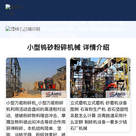
作为专业的 小型钨砂粉碎机械 制造厂家，我们致力于为您量
身定制高价值的粉体加工系统方案。获取厂家直销报价及技术
支持，请拨打：+8618037793862
小型钨砂粉碎机械 详情介绍
小型万能粉碎机_小型万能粉碎
立式磨机立式磨机 砂磨机设备
机利用活动齿盘间的高速相对运
图例 石肓粉生产机 岩石坚固性
动，使被粉碎物料理齿冲击、摩
系数怎么计算 沥青跑道采用什
擦及物料彼此间冲击等综合作用
么定额 制砖机设备一套多少钱
获得粉碎。本机结构简单、坚
石厂机械
固、运转平稳、粉碎效果好，被