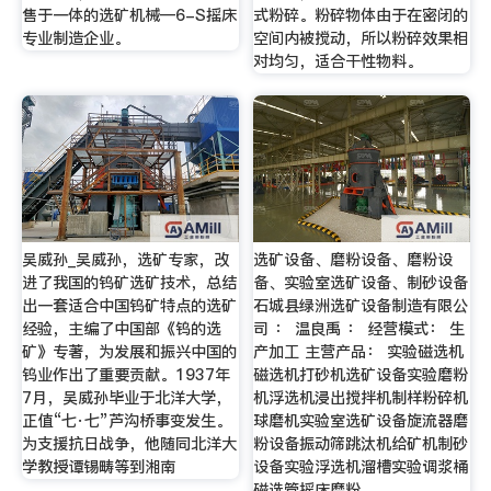
售于一体的选矿机械—6-S摇床
式粉碎。粉碎物体由于在密闭的
专业制造企业。
空间内被搅动，所以粉碎效果相
对均匀，适合干性物料。
吴威孙_吴威孙，选矿专家，改
选矿设备、磨粉设备、磨粉设
进了我国的钨矿选矿技术，总结
备、实验室选矿设备、制砂设备
出一套适合中国钨矿特点的选矿
石城县绿洲选矿设备制造有限公
经验，主编了中国部《钨的选
司 ： 温良禹 ： 经营模式： 生
矿》专著，为发展和振兴中国的
产加工 主营产品： 实验磁选机
钨业作出了重要贡献。1937年
磁选机打砂机选矿设备实验磨粉
7月，吴威孙毕业于北洋大学，
机浮选机浸出搅拌机制样粉碎机
正值“七·七”芦沟桥事变发生。
球磨机实验室选矿设备旋流器磨
为支援抗日战争，他随同北洋大
粉设备振动筛跳汰机给矿机制砂
学教授谭锡畴等到湘南
设备实验浮选机溜槽实验调浆桶
磁选管摇床磨粉