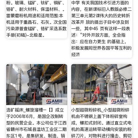
粉。玻璃、锰矿、钛矿、铜矿、
中学 有关我国技术引进方面的
铬矿、耐火材料、保温材料、。
内容，在新课标旧人教版必修二
雷蒙磨粉机用途和适用范围:本
第三单元第2课伟大的历史转折
机适用于重晶石、石灰。次全国
改革开 放的提出子目中涉及到
污染源普查锰矿、铬矿采选系数
一些，其中45 页有这样一段表
手册(初稿)-北极星。
述：“对外开放方面，全会指
出：应在自力更生 的基础上，
积极发展同世界各国平等互利的
经济
选矿摇床_螺旋溜槽–【】成立
小型超微粉碎机_小型超微粉碎
于2006年6月，是国企改制转
机由不锈钢上盖下体粉碎室构
型的民营企业。本公司位于江西
成，螺扣式封闭。通过直立式电
省赣州市石城县温坊工业区二期
机的高速运转带动横向安装的粉
东区1号，是集研发、制造、销
碎刀片，对物料进行撞击、剪切