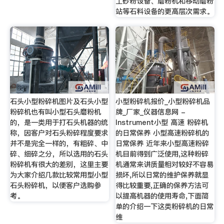
工砂粉设备、磨粉机和移动磨粉
站等石料设备的更高层次需求。
石头小型粉碎机图片及石头小型
小型粉碎机报价_小型粉碎机品
粉碎机也有叫小型石头磨粉机
牌_厂家_仪器信息网 -
的，是一类用于打石头机器的统
Instrument小型 高速 粉碎机
称，因客户对石头粉碎程度要求
的日常保养 小型高速粉碎机的
并不是完全一样的，有粗碎、中
日常保养 近年来小型高速粉碎
碎、细碎之分，所以选用的石头
机目前得到广泛使用,这种粉碎
粉碎机有很大的差别，这里主要
机通常来讲质量相对较好不容易
为大家介绍几款比较常用型小型
损坏,所以日常的维护保养就显
石头粉碎机，以便客户选购参
得比较重要,正确的保养方法可
考。
以提高机器的使用寿命,下面简
单的介绍一下这类粉碎机的日常
维