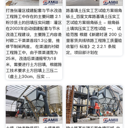
打渔张灌区续建配套与节水改造
路基填土压实工艺试验方案细角
工程施工中存在的主要问题 2.1
砾土_百度文库路基填土压实工
粉沙质土的回填压实问题：灌区
艺试验方案细角砾土 - 细角砾
在2003年启动续建配套与节水
土填筑压实工艺性试验 一、 试
改造工程建设，主要施工内容是
验范围 根据《新建时速 200 公
衬砌二干渠渠首段1.3公里，维
里客货共线铁路工程施工质量验
修节制闸两座。 在渠道的衬砌
收暂行 标准》之 2.2.1 条规
工程施工中，由于原渠道宽为
定，项目部计划在
25米，改造后渠道缩窄为18
米，需要进行土方回填，根据施
工技术要求土方回填上三压二
（虚土上30cm，压实 …