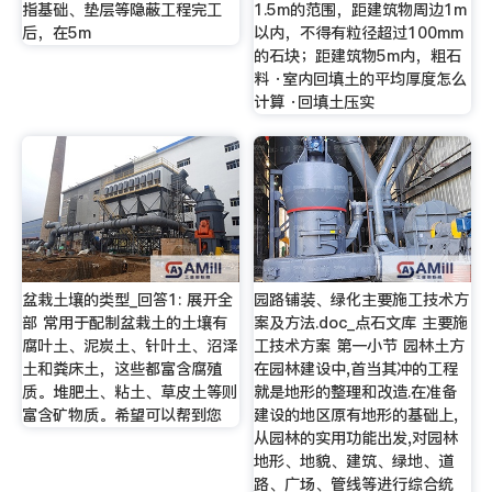
指基础、垫层等隐蔽工程完工
1.5m的范围，距建筑物周边1m
后，在5m
以内，不得有粒径超过100mm
的石块；距建筑物5m内，粗石
料 ·室内回填土的平均厚度怎么
计算 ·回填土压实
盆栽土壤的类型_回答1: 展开全
园路铺装、绿化主要施工技术方
部 常用于配制盆栽土的土壤有
案及方法.doc_点石文库 主要施
腐叶土、泥炭土、针叶土、沼泽
工技术方案 第一小节 园林土方
土和粪床土，这些都富含腐殖
在园林建设中,首当其冲的工程
质。堆肥土、粘土、草皮土等则
就是地形的整理和改造.在准备
富含矿物质。希望可以帮到您
建设的地区原有地形的基础上,
从园林的实用功能出发,对园林
地形、地貌、建筑、绿地、道
路、广场、管线等进行综合统