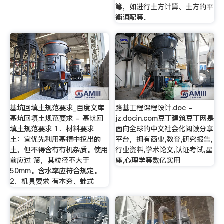
筹，如进行土方计算、土方的平
衡调配等。
基坑回填土规范要求_百度文库
路基工程课程设计.doc -
基坑回填土规范要求 - 基坑回
jz.docin.com豆丁建筑豆丁网是
填土规范要求 1．材料要求
面向全球的中文社会化阅读分享
土：宜优先利用基槽中挖出的
平台，拥有商业,教育,研究报告,
土，但不得含有有机杂质。使用
行业资料,学术论文,认证考试,星
前应过 筛，其粒径不大于
座,心理学等数亿实用
50mm。含水率应符合规定。
2．机具要求 有木夯、蛙式