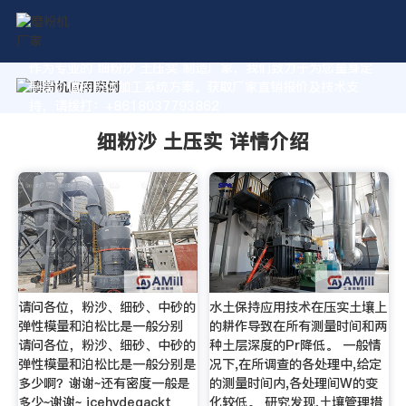
作为专业的 细粉沙 土压实 制造厂家，我们致力于为您量身定
制高价值的粉体加工系统方案。获取厂家直销报价及技术支
持，请拨打：+8618037793862
细粉沙 土压实 详情介绍
请问各位，粉沙、细砂、中砂的
水土保持应用技术在压实土壤上
弹性模量和泊松比是一般分别
的耕作导致在所有测量时间和两
请问各位，粉沙、细砂、中砂的
种土层深度的Pr降低。 一般情
弹性模量和泊松比是一般分别是
况下,在所调查的各处理中,给定
多少啊？谢谢~还有密度一般是
的测量时间内,各处理间W的变
多少~谢谢~ icehydegackt
化较低。 研究发现,土壤管理措