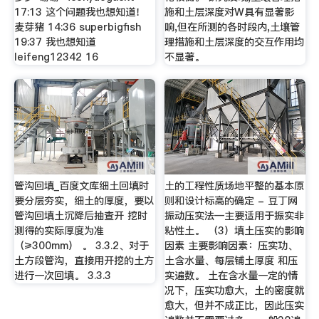
17:13 这个问题我也想知道！
施和土层深度对W具有显著影
麦芽猪 14:36 superbigfish
响,但在所测的各时段内,土壤管
19:37 我也想知道
理措施和土层深度的交互作用均
leifeng12342 16
不显著。
管沟回填_百度文库细土回填时
土的工程性质场地平整的基本原
要分层夯实，细土的厚度，要以
则和设计标高的确定 - 豆丁网
管沟回填土沉降后抽查开 挖时
振动压实法—主要适用于振实非
测得的实际厚度为准
粘性土。 （3）填土压实的影响
（≥300mm） 。 3.3.2、对于
因素 主要影响因素：压实功、
土方段管沟，直接用开挖的土方
土含水量、每层铺土厚度 和压
进行一次回填。 3.3.3
实遍数。 土在含水量一定的情
况下，压实功愈大，土的密度就
愈大，但并不成正比，因此压实