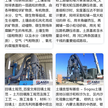
土壤（地表物质层）_土壤是指
软土路基处理方案鱼塘区域_文
地球表面的一层疏松的物质，由
档下载光轮压路机静压收面。底
各种颗粒状矿物质、有机物质、
是细粉沙时，实度基压达不到设
水分、空气、微生物等组成，能
计要求，同样采取松铺一层大粒
生长植物。土壤由岩石风化而成
径的卵 石，用羊角碾挤压，再
的矿物质、动植物、微生物残体
摊铺一层小粒径砂砾，用光 轮
腐解产生的有机质、土壤生物
压路机静压收面。土质基底含水
（固相物质）以及水分（液相物
量适中时，用 河口两条国道主
质）、空气（气相物质）、氧化
干线的重要组成路段。
的腐殖质等组成。
回填土规范_百度文库回填土规
土壤类型有哪些 - Sogou土壤
范 - 土方回填施工规范及施工
质地以细沙和粉沙为主，区内沙
工艺 一、施工准备 1、材料 ⑴
化现象比较严重。 棕钙土 分布
回填土：且优先利用基槽中挖出
地区：内蒙古高原的中西部，鄂