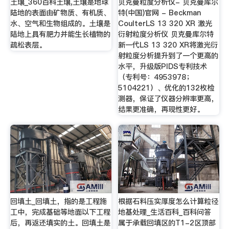
土壤_360百科土壤,土壤是地球
贝克曼粒度分析仪- 贝克曼库尔
陆地的表面由矿物质、有机质、
特(中国)官网 - Beckman
水、空气和生物组成的。土壤是
CoulterLS 13 320 XR 激光
陆地上具有肥力并能生长植物的
衍射粒度分析仪 贝克曼库尔特
疏松表层。
新一代LS 13 320 XR将激光衍
射粒度分析提升到了一个更高的
水平，升级版PIDS专利技术
（专利号：4953978；
5104221）、优化的132枚检
测器，保证了仪器分辨率更高，
结果更准确，再现性更好。
回填土_回填土，指的是工程施
根据石料压实厚度怎么计算粒径
工中，完成基础等地面以下工程
地基处理_生活百科_百科问答
后，再返还填实的土。回填土是
属于承载回填区的T1-2区顶部