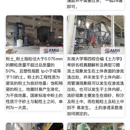
遍数并不需要过多， 一般38遍
即可。
粉土_粉土指粒径大于0.075mm
东南大学等四校合编《土力学》
的颗粒质量不超过总质量的
考研名校真题解析及典型习题
50%，且塑性指数 Ip小于或等
流土现象发生在土体表面的渗流
于10的土。粉土的工程性质为
逸出处，并未发生于土体内部；
密实的粉土为良好地基；饱和稍
而管涌现象既可以发生在渗流逸
密的粉土，地震时易产生液化，
出处，也可以发生于土体内部。
为不良地基。国家标准中粉土的
流砂现象主要发生在细砂、粉沙
性质介于砂土与黏性土之间，单
及粉土中，而在粗粒土及粘土中
列为一大类。
则不 易发生。 土的渗透系数是
如何测定的。