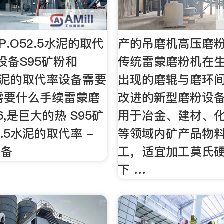
P.O52.5水泥的取代
产的吊磨机高压磨粉
设备S95矿粉和
传统雷蒙磨粉机在
5水泥的取代率设备需要
出现的磨辊与磨环
需要什么手续雷蒙磨
改进的新型磨粉设
26,是巨大的热 S95矿
用于冶金、建材、
2.5水泥的取代率 -
等领域内矿产品物
设备
工，适宜加工莫氏
下 …