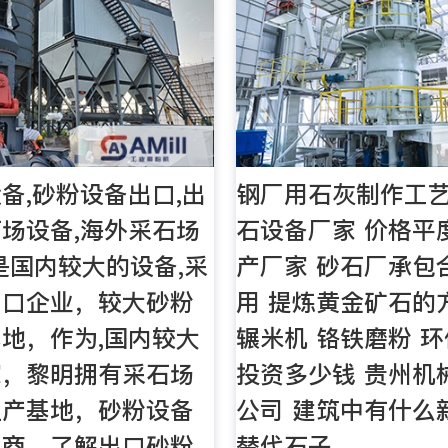
备,砂粉设备出口,出
钢厂用石灰制作工艺
场设备,海外采石场
石设备厂家 价格平
是国内较大的设备,采
产厂家 砂石厂承包
出口企业，较大砂粉
用 提炼黄金矿石的
地，作为,国内较大
辗米机 铬铁磨粉 
家，黎明拥有采石场
投资多少钱 贵州机
生产基地，砂粉设备
公司 建筑中有什么
易商，了解出口砂粉
替代石子