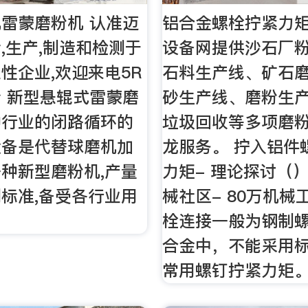
雷蒙磨粉机 认准迈
铝合金螺栓拧紧力
,生产,制造和检测于
设备网提供沙石厂
性企业,欢迎来电5R
石料生产线、矿石
 新型悬辊式雷蒙磨
砂生产线、磨粉生
种行业的闭路循环的
垃圾回收等多项磨
设备是代替球磨机加
龙服务。 拧入铝件
种新型磨粉机,产量
力矩- 理论探讨（）
标准,备受各行业用
械社区- 80万机械
。
栓连接一般为钢制
合金中，不能采用
常用螺钉拧紧力矩