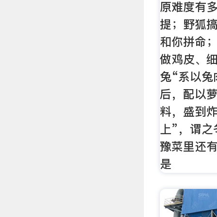
原难度有多
提；野狐
和你拼命
做鸡皮、细
兔“系以兔
后，配以
料，盛到
上”，谓之
豫菜里还
是