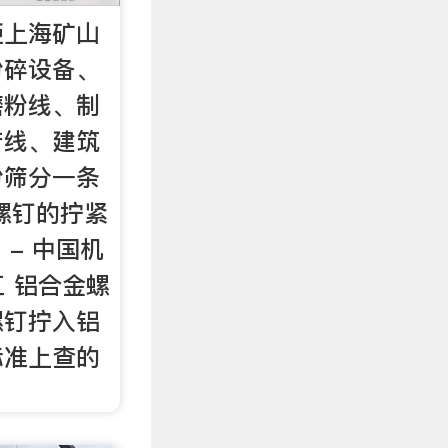
矩上海矿山
粉碎设备、
磨粉线、制
产线、建筑
粉筛分一条
螺钉的拧紧
 - 中国机
工 铝合金螺
螺钉拧入铝
标准上查的
。