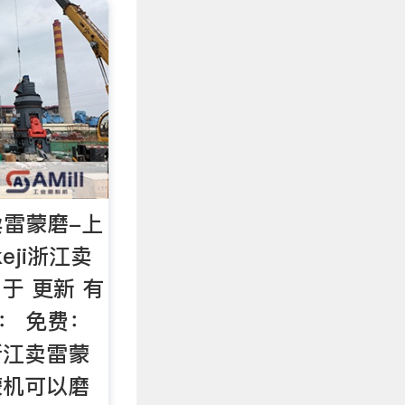
雷蒙磨-上
eji浙江卖
于 更新 有
： 免费：
浙江卖雷蒙
蒙机可以磨