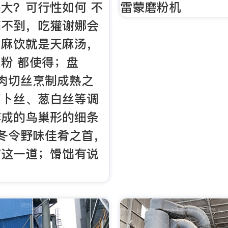
大？可行性如何 不
雷蒙磨粉机
搞不到，吃獾谢娜会
；麻饮就是天麻汤，
粉 都使得；盘
肉切丝烹制成熟之
萝卜丝、葱白丝等调
炸成的鸟巢形的细条
冬令野味佳肴之首，
有这一道；馉饳有说