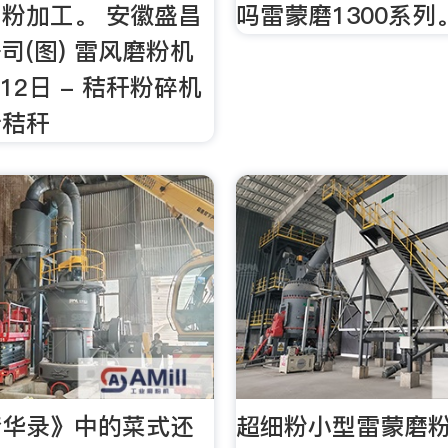
粉加工。 安徽盛昌
吗雷蒙磨1300系列
司(图) 雷风磨粉机
月12日 - 秸秆粉碎机
析秸秆
梦华录》中的菜式还
超细粉小型雷蒙磨