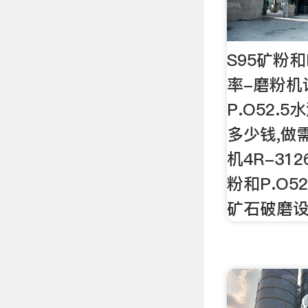
S95矿粉和
率-磨粉机
P.O52.
多少钱,做
机4R-31
粉和P.O5
矿石破磨