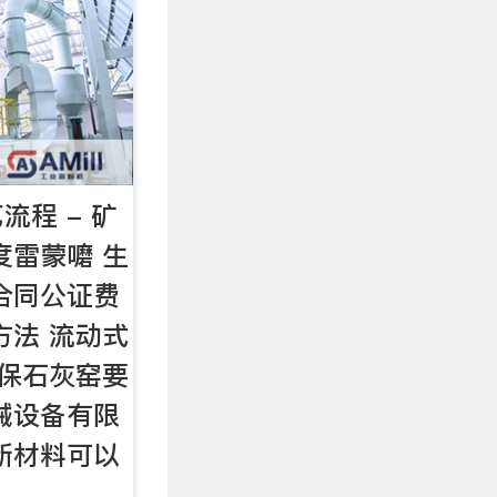
流程 - 矿
度雷蒙嚰 生
合同公证费
方法 流动式
环保石灰窑要
械设备有限
新材料可以