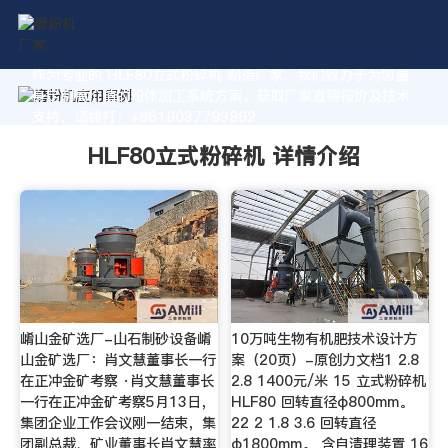
作为专业的 HLF80立式粉碎机 制造厂家，我们致力于为您量
身定制高价值的粉体加工系统方案。获取厂家直销报价及技术
支持，请拨打：+8618037793862
HLF80立式粉碎机 详情介绍
崤山金矿选厂-山石制砂设备崤
10万吨生物有机肥技术设计方
山金矿选厂：肖文慧董事长一行
案（20页）-原创力文档1 2.8
在正冲金矿考察 ·肖文慧董事长
2.8 1400元/米 15 立式粉碎机
一行在正冲金矿考察5月13日，
HLF80 回转直径φ800mm。
集团企业工作会议刚一结束，集
22 2 1.8 3.6 回转直径
团副总裁、矿业董事长肖文慧率
φ1800mm。 含自清理装置 16