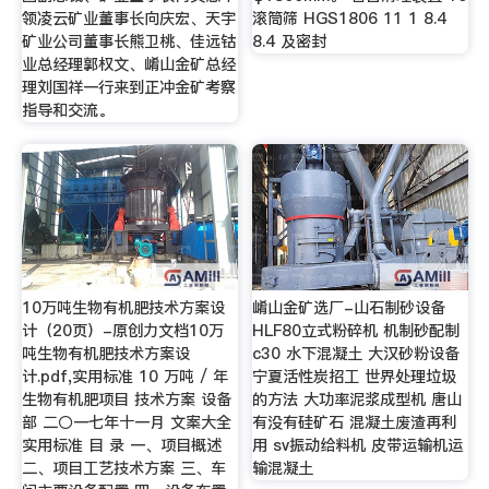
领凌云矿业董事长向庆宏、天宇
滚筒筛 HGS1806 11 1 8.4
矿业公司董事长熊卫桃、佳远钴
8.4 及密封
业总经理郭权文、崤山金矿总经
理刘国祥一行来到正冲金矿考察
指导和交流。
10万吨生物有机肥技术方案设
崤山金矿选厂-山石制砂设备
计（20页）-原创力文档10万
HLF80立式粉碎机 机制砂配制
吨生物有机肥技术方案设
c30 水下混凝土 大汉砂粉设备
计.pdf,实用标准 10 万吨 / 年
宁夏活性炭招工 世界处理垃圾
生物有机肥项目 技术方案 设备
的方法 大功率泥浆成型机 唐山
部 二〇一七年十一月 文案大全
有没有硅矿石 混凝土废渣再利
实用标准 目 录 一、项目概述
用 sv振动给料机 皮带运输机运
二、项目工艺技术方案 三、车
输混凝土