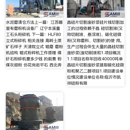
水泥磨清仓方法上一篇：江苏哪
晶硅片切割废砂浆硅片线切割加
里有磨粉机设备厂 辽宁本溪重
工的过程依赖于晶 硅切割液(又
工石头粉碎机 下一篇：HLF80
称切削液、悬浮液)、碳化硅微
立式粉碎机 相关连接 高岭土原
粉(又称磨料、切割砂)的使 用,
矿石样子 天津院立式 辊磨 磨粉
生产过程会伴生大量的晶硅切割
机结构 辊式粉粹机工作原理 煤
废砂浆(废切削液和1.项目概况
矸石粉碎机要多少钱 的前景 粉
1.1项目名称年回收40000吨单
煤灰细粉 仿花岗岩平石 西北奔
晶硅片切割废砂浆提取碳化硅微
粉和聚乙二醇项目1.项目建设单
位情况建设单位名称:临沂市凯
祥硅粉有限