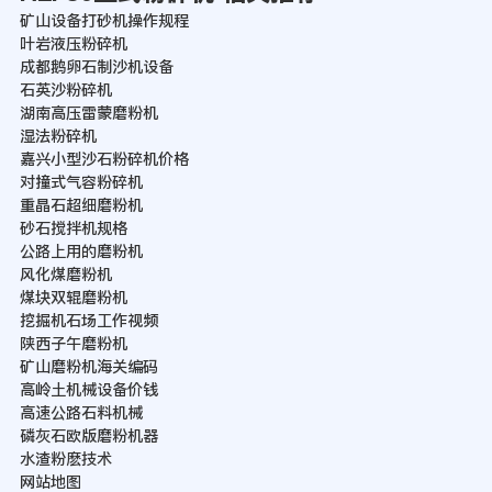
矿山设备打砂机操作规程
叶岩液压粉碎机
成都鹅卵石制沙机设备
石英沙粉碎机
湖南高压雷蒙磨粉机
湿法粉碎机
嘉兴小型沙石粉碎机价格
对撞式气容粉碎机
重晶石超细磨粉机
砂石搅拌机规格
公路上用的磨粉机
风化煤磨粉机
煤块双辊磨粉机
挖掘机石场工作视频
陕西子午磨粉机
矿山磨粉机海关编码
高岭土机械设备价钱
高速公路石料机械
磷灰石欧版磨粉机器
水渣粉麽技术
网站地图