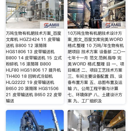
万吨生物有机肥技术方案_百度
10万吨生物有机肥技术设计方
文库机 HGZ2424 11 皮带输
案_图文_百度文库完美.WORD
送机 B800 12 滚筒筛
格式.整理 10 万吨/年生物有机
HGS1806 13 皮带输送机
肥项目 技术方案 设备部 二〇一
B800 14 皮带输送机 15 立式
七年十一月 范文.范例.指导 完
粉碎机 16 滚筒筛 B800
美.WORD 格式.整理 目 一、项
HLF80 HGS1806 17 提升机
目概述 二、项目工艺技术方案
TH400 18 回转式冷却机
三、车间主要设备配置 四、设
HLQ2222 19 皮带输送机
备布置方案 五、总图布置及运
B650 20 滚筒筛 HGS1506
输 六、公用工程平衡与计算
21 皮带输送机 B650 22 皮带
七、环境保护 八、土建设计方
输送
案 九、工厂组织及