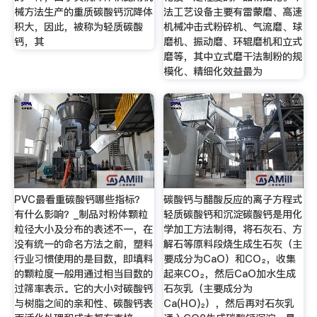
械方法生产的重质碳酸钙沉降体
法工艺设备主要有雷蒙磨、高速
积大，因此，被称为轻质碳酸
机械冲击式粉碎机、气流磨、球
钙，其
磨机、振动磨、环辊磨机和立式
磨等，其中立式磨干法制粉的规
模化、精细化效益最为
PVC最看重碳酸钙哪些指标？
碳酸钙与醋酸反应的离子方程式
有什么影响？_制品对粉体颗粒
轻质碳酸钙和沉淀碳酸钙是用化
粒径大小及分布的表述不一，在
学加工方法制得，将石灰石、方
没有统一的命名方法之前，塑料
解石等原料段烧生成生石灰（主
行业习惯使用的是目数，即填料
要成分为CaO）和CO₂，收集
的颗粒度一般用通过相当目数的
起来CO₂，然后CaO加水生成
过筛率表示。它的大小对碳酸钙
石灰乳（主要成分为
与树脂之间的亲和性、碳酸钙表
Ca(HO)₂），然后再对石灰乳