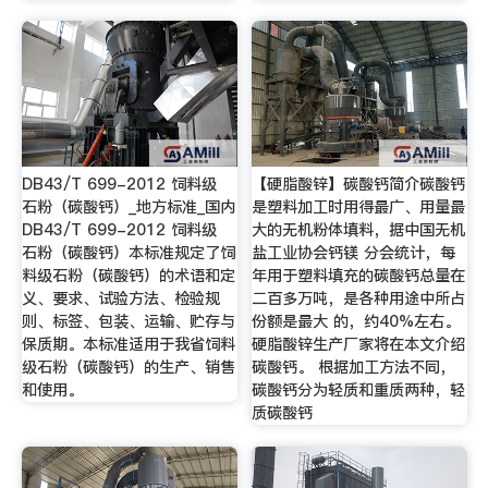
DB43/T 699-2012 饲料级
【硬脂酸锌】碳酸钙简介碳酸钙
石粉（碳酸钙）_地方标准_国内
是塑料加工时用得最广、用量最
DB43/T 699-2012 饲料级
大的无机粉体填料，据中国无机
石粉（碳酸钙）本标准规定了饲
盐工业协会钙镁 分会统计，每
料级石粉（碳酸钙）的术语和定
年用于塑料填充的碳酸钙总量在
义、要求、试验方法、检验规
二百多万吨，是各种用途中所占
则、标签、包装、运输、贮存与
份额是最大 的，约40%左右。
保质期。本标准适用于我省饲料
硬脂酸锌生产厂家将在本文介绍
级石粉（碳酸钙）的生产、销售
碳酸钙。 根据加工方法不同，
和使用。
碳酸钙分为轻质和重质两种，轻
质碳酸钙