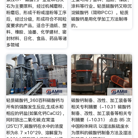
石为主要原料，经过机械磨粉、
涂料等行业。轻质碳酸钙又称沉
粉磨后，形成干粉或湿粉等工序
淀碳酸钙（简称PCC）。轻质
后，经过分级，形成符合不同粒
碳酸钙是用化学加工方法制得
度要求的产品，适合于造纸、塑
的。
料、橡胶、油墨、化学建材、密
封材料、日化、食品、药品等诸
多领域
轻质碳酸钙_360百科碳酸钙与
碳酸钙制备、改性、加工装备等
所有的强酸发生反应,生成水和
相关专利摘要（-10.31 碳酸钙
相应的钙盐(如氯化钙CaCl2) ,
制备、改性、加工装备等相关专
同时放出二氧化碳;在常温
利摘要（-10.31） 点击 85 次
(25℃)下,碳酸钙在水中的浓度
中国粉体网讯 以湿法脱硫废水
积为8. 7 ×10^29、溶解度为
为原料的碳酸钙制备方法及湿法