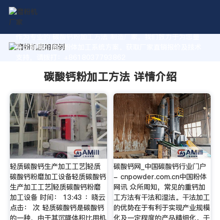
作为专业的 碳酸钙粉加工方法 制造厂家，我们致力于为您量
身定制高价值的粉体加工系统方案。获取厂家直销报价及技术
支持，请拨打：+8618037793862
碳酸钙粉加工方法 详情介绍
轻质碳酸钙生产加工工艺|轻质
碳酸钙网_中国碳酸钙行业门户
碳酸钙粉磨加工设备轻质碳酸钙
- cnpowder.com.cn中国粉体
生产加工工艺|轻质碳酸钙粉磨
网讯 众所周知，常见的重钙加
加工设备 时间： 13:43 ：晓云
工方法有干法和湿法。干法加工
点击： 次 轻质碳酸钙是碳酸钙
的优势在于有利于实现产业规模
的一种，由于其沉降体积比用机
化及一定程度的产品精细化。干