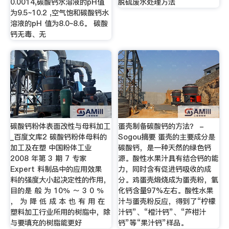
0.0014,碳酸钙水溶液的pH值
脱硫废水处理方法
为9.5~10.2 ,空气饱和碳酸钙水
溶液的pH 值为8.0~8.6。 碳酸
钙无毒、无
碳酸钙粉体表面改性与母料加工
蛋壳制备碳酸钙的方法？ -
_百度文库2 碳酸钙粉体母料的
Sogou摘要 蛋壳的主要成分是
加工及在塑 中国粉体工业
碳酸钙，是一种天然的绿色钙
2008 年第 3 期 7 专家
源。酸性水果汁具有结合钙的能
Expert 料制品中的应用效果
力，同时含有促进钙吸收的成
料的强度大小起决定性的作用，
分。鸡蛋壳煅烧成为蛋壳粉，氧
目的是 般 为 10％ ～ 3 0 ％
化钙含量97%左右。酸性水果
， 为 降 低 成 本 也 有 用 在
汁与蛋壳粉反应，得到了“柠檬
塑料加工行业所用的树脂中，除
汁钙”、“橙汁钙”、“芦柑汁
与要填充的树脂能更好
钙”等“果汁钙”样品。