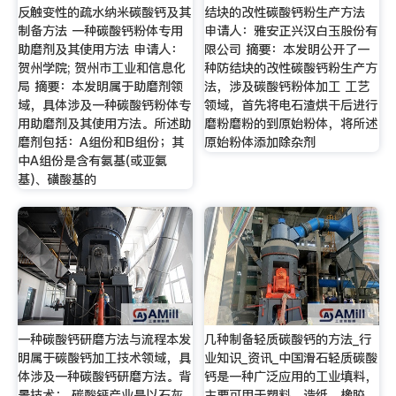
反触变性的疏水纳米碳酸钙及其
结块的改性碳酸钙粉生产方法
制备方法 一种碳酸钙粉体专用
申请人：雅安正兴汉白玉股份有
助磨剂及其使用方法 申请人：
限公司 摘要：本发明公开了一
贺州学院; 贺州市工业和信息化
种防结块的改性碳酸钙粉生产方
局 摘要：本发明属于助磨剂领
法，涉及碳酸钙粉体加工 工艺
域，具体涉及一种碳酸钙粉体专
领域，首先将电石渣烘干后进行
用助磨剂及其使用方法。所述助
磨粉磨粉的到原始粉体，将所述
磨剂包括：A组份和B组份；其
原始粉体添加除杂剂
中A组份是含有氨基(或亚氨
基)、磺酸基的
一种碳酸钙研磨方法与流程本发
几种制备轻质碳酸钙的方法_行
明属于碳酸钙加工技术领域，具
业知识_资讯_中国滑石轻质碳酸
体涉及一种碳酸钙研磨方法。背
钙是一种广泛应用的工业填料，
景技术： 碳酸钙产业是以石灰
主要可用于塑料、造纸、橡胶、