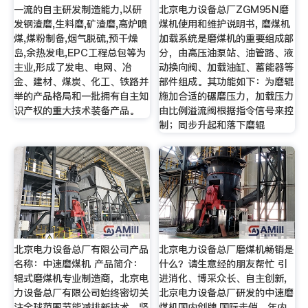
一流的自主研发制造能力,以研
北京电力设备总厂ZGM95N磨
发钢渣磨,生料磨,矿渣磨,高炉喷
煤机使用和维护说明书, 磨煤机
煤,煤粉制备,烟气脱硫,预干燥
加载系统是磨煤机的重要组成部
岛,余热发电,EPC工程总包等为
分，由高压油泵站、油管路、液
主业,形成了发电、电网、冶
动换向阀、加载油缸、蓄能器等
金、建材、煤炭、化工、铁路并
部件组成。其功能如下：为磨辊
举的产品格局和一批拥有自主知
施加合适的碾磨压力，加载压力
识产权的重大技术装备产品。
由比例溢流阀根据指令信号来控
制；同步升起和落下磨辊
北京电力设备总厂有限公司产品
北京电力设备总厂磨煤机畅销是
名称：中速磨煤机 产品简介：
什么？请生意经的朋友帮忙 引
辊式磨煤机专业制造商，北京电
进消化、博采众长、自主创新,
力设备总厂有限公司始终密切关
北京电力设备总厂研发的中速磨
注全球范围节能减排新技术，坚
煤机国内创牌,国际走俏。年内,