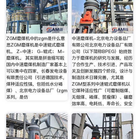
ZGM磨煤机中的zgm是什么意
中速磨煤机-北京电力设备总厂
思ZGM磨煤机是中速辊式磨煤
有限公司北京电力设备总厂有限
机。 Z-中速； G-辊式； M-
公司（以下简称BPEG）始终致
磨煤机。 其实就是拼音缩写啦
力于磨煤机的研究与发展，经历
国内中速磨煤机制造厂家基本上
了合作生产、技术引进、产品攻
可以集中在四家，长春发电设备
关及创新发展四个阶段，设计与
有限责任公司（引进德国技术，
制造技术日臻完善，尤其是
煤种适应性强，包括低水分褐
ZGM型系列中速辊式磨煤机以
煤）、北京电力设备总厂（zgm
它煤种适应性广（可磨制烟煤、
系列，是仿
无烟煤、褐煤、贫瘦煤）、碾磨
效率高、电耗低、寿命长、安全