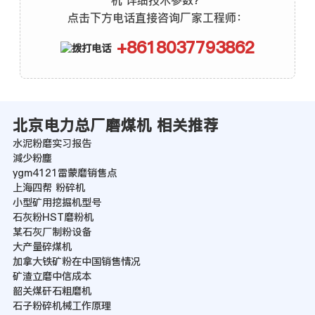
机 详细技术参数？
点击下方电话直接咨询厂家工程师：
+8618037793862
北京电力总厂磨煤机 相关推荐
水泥粉磨实习报告
減少粉塵
ygm4121雷蒙磨销售点
上海四帮 粉碎机
小型矿用挖掘机型号
石灰粉HST磨粉机
某石灰厂制粉设备
大产量碎煤机
加拿大铁矿粉在中国销售情况
矿渣立磨中信成本
韶关煤矸石粗磨机
石子粉碎机械工作原理