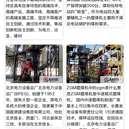
持走具有自身特色的高端技术、
产销将突破300台。煤粉俗称电
高端产品、高端市场、高端客户
站的“粮食”。作为电站四大重
的高端发展之路，坚定不移推进
要辅机之一的磨煤机主要用于满
自主创新，通过技术积累，集成
足电站锅炉的煤粉需求。
创新和自主创新，为电力、冶
金、建材
北京电力设备总厂北京电力设备
ZGM磨煤机中的zgm是什么意
总厂(BPEG)，始建于1952
思ZGM磨煤机是中速辊式磨煤
年，国有大型一类企业，原电力
机。 国内中速磨煤机制造厂家
系统大的修造企业，现隶属于中
基本上可以集中在四家，长春发
国能源建设集团有限公司。地处
电设备有限责任公司（引进德国
北京良乡、西直门、河北省保定
技术，煤种适应性强，包括低水
三地，本部设在北京良乡。
分褐煤）、北京电力设备总厂