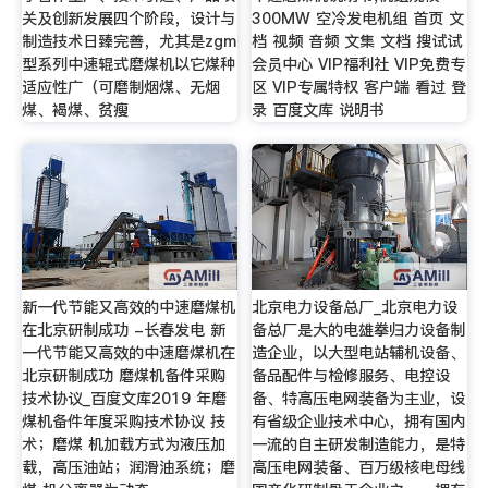
关及创新发展四个阶段，设计与
300MW 空冷发电机组 首页 文
制造技术日臻完善，尤其是zgm
档 视频 音频 文集 文档 搜试试
型系列中速辊式磨煤机以它煤种
会员中心 VIP福利社 VIP免费专
适应性广（可磨制烟煤、无烟
区 VIP专属特权 客户端 看过 登
煤、褐煤、贫瘦
录 百度文库 说明书
新一代节能又高效的中速磨煤机
北京电力设备总厂_北京电力设
在北京研制成功 -长春发电 新
备总厂是大的电雄拳归力设备制
一代节能又高效的中速磨煤机在
造企业，以大型电站辅机设备、
北京研制成功 磨煤机备件采购
备品配件与检修服务、电控设
技术协议_百度文库2019 年磨
备、特高压电网装备为主业，设
煤机备件年度采购技术协议 技
有省级企业技术中心，拥有国内
术；磨煤 机加载方式为液压加
一流的自主研发制造能力，是特
载，高压油站；润滑油系统；磨
高压电网装备、百万级核电母线