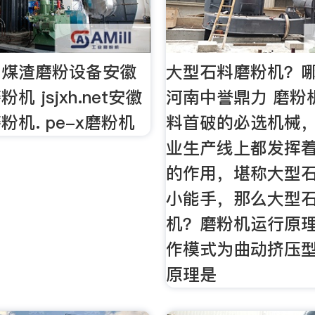
山煤渣磨粉设备安徽
大型石料磨粉机？哪
机 jsjxh.net安徽
河南中誉鼎力 磨粉
机. pe-x磨粉机
料首破的必选机械
业生产线上都发挥
的作用，堪称大型
小能手，那么大型
机？磨粉机运行原
作模式为曲动挤压
原理是