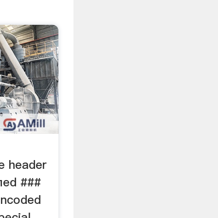
le header
ied ###
 encoded
pecial