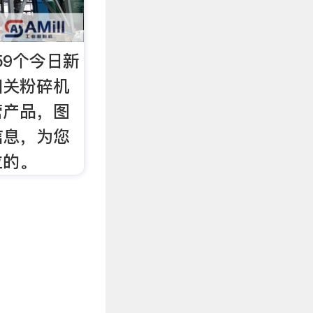
59个今日新
相关粉碎机
营产品，图
信息，为您
位的。