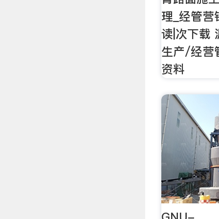
理_经管营
读|次下载
生产/经营
资料
GNU-