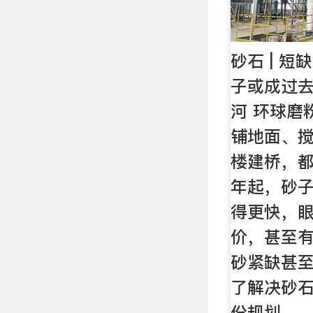
砂石 | 
子或成过去
河 环球磨
铺地面、
楼建桥，
年起，砂
得更快，
价，甚至有
砂紧缺甚
了解决砂
份规划