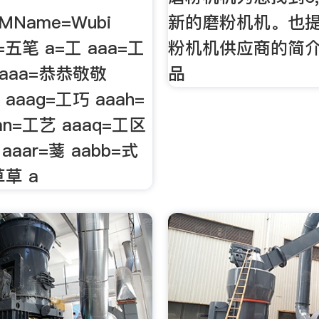
IMName=Wubi
新的磨粉机机。也
=五笔 a=工 aaa=工
粉机机供应商的简
aaaa=恭恭敬敬
品
 aaag=工巧 aaah=
an=工艺 aaaq=工区
 aaar=菚 aabb=式
草草 a