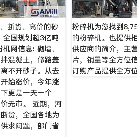
短缺、断货、高价的砂
粉碎机为您找到8,7
 全国规划超3亿吨
的粉碎机。也提供
粉机网信息: 砌墙、
供应商的简介，主
搅拌混凝土，修路盖
片，销量等全方位
都离不开砂子。从去
订购产品提供全方
子开始涨价，今年涨
眼下更是一天一个
价无市。 近期，河
至断货，全国各地为
石供求问题，部门省