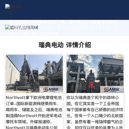
作为专业的 瑞典电动 制造厂家，我们致力于为您量身定制高
价值的粉体加工系统方案。获取厂家直销报价及技术支持，请
拨打：+8618037793862
瑞典电动 详情介绍
Northvolt拿下欧洲电摩锂电池
你以为瑞典是个和平的森林小
订单-国际新能源网继乘用车、
国，但它其实是一个工业帝国
商用车、储能及之后，瑞典电池
每个国家都有自己骄傲的经济特
制造商Northvolt开始进军电动
长，但有一个人口稀少的北欧国
摩托车领域。外媒报道称，
家，虽然有着一堆强悍霸气的企
Northvolt与瑞典电动车公司
业，却仅仅以优美的风景为人所