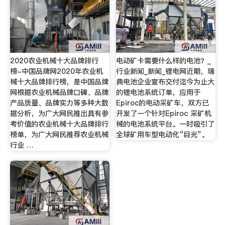
2020农业机械十大品牌排行
电动矿卡需要什么样的电池？_
榜-中国品牌网2020年农业机
行业新闻_新闻_锂电网近期，瑞
械十大品牌排行榜，是中国品牌
典电池企业宣布交付迄今为止大
网根据农业机械品牌口碑、品牌
的锂电池系统订单，应用于
产品质量、品牌实力等多种大数
Epiroc的电动采矿车，双方已
据分析，为广大网民推出具有参
开发了一个针对Epiroc 采矿机
考价值的农业机械十大品牌排行
械的电池系统平台。一时吸引了
榜单，为广大网民推荐农业机械
全球矿用车型电动化“目光”。
行业 …