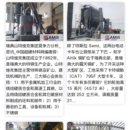
瑞典山特维克集团竞争力分析_
除了特斯拉 Semi，这两台电动
资讯_中国超硬材料网编者按：
卡车也让我惊呆了下巴 - 知乎
山特维克集团成立于1862年，
Aitik 铜矿位于瑞典北部，是瑞
是瑞典大的特钢生产企业。山特
典大的露天铜矿。为了开采这种
维克集团主营特殊钢及矿山、建
大型矿区，工地采用了卡特彼勒
筑机械的生产，三大核心业务包
（CAT） 795F 大型卡车。 这
括：1）用于金属机加工行业的
个卡车有多厉害呢？它的轮胎高
烧结硬质合金和高速工具钢，以
15 英尺（4.572 米），大容量
及用烧结硬质合金和其它硬质材
达到 252 立方米，满载质量
料制成的坯料和部件；2）用于
31…
凿岩的工具、设备和机械；3）
不锈钢