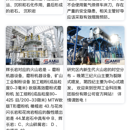
运、沉积和石化作用，最后形成
不会使用氧气焊焊车床刀，存在
的岩石。 沉积岩
严重的安全隐患，相关主管好导
应该采取有效措施预防。
辉长岩对应的火山岩是 - 磨粉
研究区内新生代火山岩的时空分
机器设备，磨粉机器设备，矿山
布 - 晚第三纪火山主要为裂隙
工业制粉设备 加工粗粉(成品粒
式喷发，第四纪主要为中心式喷
度0-3毫米) 欧版高效磨粉式磨
发。 欢迎来到世邦工业科技集
粉机 加工细粉(成品粒度80-
团股份有限公司官方网站！ 详
425 目/200-33微米) MTW欧
情请致电 ！
版T形磨粉机 橄榄岩 43.与花岗
闪长岩和花岗岩相应的酸性喷出
岩是 44.某岩石中具有中 B、辉
长岩；C、火山碎屑岩； D 、