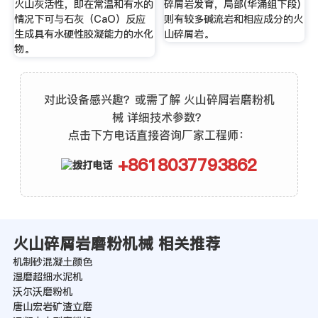
火山灰活性，即在常温和有水的
碎屑岩发育，局部(华涌组下段)
情况下可与石灰（CaO）反应
则有较多碱流岩和相应成分的火
生成具有水硬性胶凝能力的水化
山碎屑岩。
物。
对此设备感兴趣？或需了解 火山碎屑岩磨粉机
械 详细技术参数？
点击下方电话直接咨询厂家工程师：
+8618037793862
火山碎屑岩磨粉机械 相关推荐
机制砂混凝土颜色
湿磨超细水泥机
沃尔沃磨粉机
唐山宏岩矿渣立磨