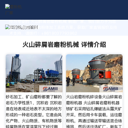
作为专业的 火山碎屑岩磨粉机械 制造厂家，我们致力于为您
量身定制高价值的粉体加工系统方案。获取厂家直销报价及技
术支持，请拨打：+8618037793862
火山碎屑岩磨粉机械 详情介绍
砂石加工、矿山磨粉都要了解的
火山岩磨粉机碎设备火山碎屑岩
岩石力学性质1、沉积岩 沉积岩
磨粉机器 火山碎屑岩磨粉机器
是在地表或近地表不太深的地方
铁矿石采用钻孔爆破法从露天矿
形成的一种岩石类型。它是由风
开采，然后用卡车装载，运往磨
化产物、火山物质、有机物质等
粉机，再通过输送带输送混合场
碎屑物质在常温常压下经过搬
堆放，然后送往选矿厂。新车工