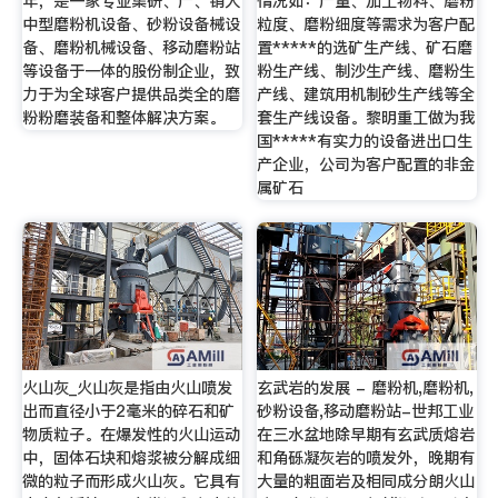
年，是一家专业集研、产、销大
情况如：产量、加工物料、磨粉
中型磨粉机设备、砂粉设备械设
粒度、磨粉细度等需求为客户配
备、磨粉机械设备、移动磨粉站
置*****的选矿生产线、矿石磨
等设备于一体的股份制企业，致
粉生产线、制沙生产线、磨粉生
力于为全球客户提供品类全的磨
产线、建筑用机制砂生产线等全
粉粉磨装备和整体解决方案。
套生产线设备。黎明重工做为我
国*****有实力的设备进出口生
产企业，公司为客户配置的非金
属矿石
火山灰_火山灰是指由火山喷发
玄武岩的发展 - 磨粉机,磨粉机,
出而直径小于2毫米的碎石和矿
砂粉设备,移动磨粉站-世邦工业
物质粒子。在爆发性的火山运动
在三水盆地除早期有玄武质熔岩
中，固体石块和熔浆被分解成细
和角砾凝灰岩的喷发外，晚期有
微的粒子而形成火山灰。它具有
大量的粗面岩及相同成分朗火山