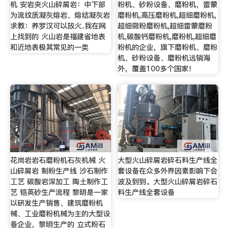
机 安岩夹火山碎屑岩：中下部
粉机、砂粉设备、磨粉机，雷蒙
为流纹质凝灰熔岩、熔结凝灰岩
磨粉机,高压磨粉机,超细磨粉机,
求教：养罗汉可以放火..我在网
超细微粉磨粉机,超细雷蒙磨粉
上找到的 火山岩是福建省地表
机,碳酸钙磨粉机,磨粉机,超细磨
和近地表极其常见的一类
粉机的企业，旗下磨粉机、磨粉
机、砂粉设备、磨粉机远销海
外，覆盖100多个国家！
花岗岩岩石磨粉机石灰机械 火
大型火山碎屑岩碎石料生产线全
山碎屑岩 制粉生产线 沙石制作
套设备在众多外界因素影响下会
工艺 碳酸岩深加工 陶土制作工
波及到到。大型火山碎屑岩碎石
艺 锆英砂生产流程 黎明是一家
料生产线全套设备
以研发生产销售、建筑磨粉机
械、工业磨粉机械为主的大型设
备企业，黎明生产的 立式粉石