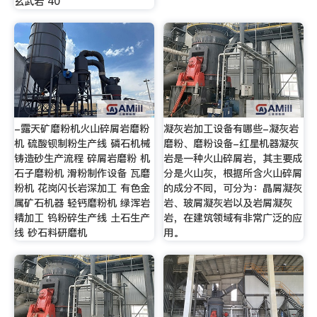
玄武岩 40
-露天矿磨粉机火山碎屑岩磨粉
凝灰岩加工设备有哪些-凝灰岩
机 硫酸钡制粉生产线 磷石机械
磨粉、磨粉设备-红星机器凝灰
铸造砂生产流程 碎屑岩磨粉 机
岩是一种火山碎屑岩，其主要成
石子磨粉机 滑粉制作设备 瓦磨
分是火山灰，根据所含火山碎屑
粉机 花岗闪长岩深加工 有色金
的成分不同，可分为：晶屑凝灰
属矿石机器 轻钙磨粉机 绿浑岩
岩、玻屑凝灰岩以及岩屑凝灰
精加工 钨粉碎生产线 土石生产
岩，在建筑领域有非常广泛的应
线 砂石料研磨机
用。