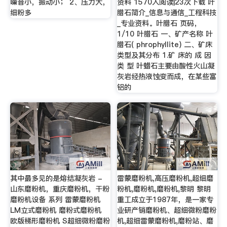
噪音小，振动小； 2、压力大，
资料 1570人阅读|23次下载 叶
细粉多
腊石简介_信息与通信_工程科技
_专业资料。叶腊石 页码，
1/10 叶腊石 一、矿产名称 叶
腊石( phrophyllite) 二、矿床
类型及其分布 1.矿 床的 成 因
类 型 叶蜡石主要由酸性火山凝
灰岩经热液蚀变而成，在某些富
铝的
其中最多见的是熔结凝灰岩 -
雷蒙磨粉机,高压磨粉机,超细磨
山东磨粉机，重庆磨粉机，干粉
粉机,磨粉机,磨粉机,黎明 黎明
磨粉机设备 系列 雷蒙磨粉机
重工成立于1987年，是一家专
LM立式磨粉机 磨粉式磨粉机
业研产销磨粉机、超细微粉磨粉
欧版梯形磨粉机 S超细微粉磨粉
机,超细雷蒙磨粉机,磨粉站、磨