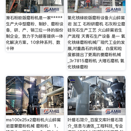
滑石粉欧版磨粉机是一家*****
氧化铁绿欧版磨粉设备火山碎屑
生产大中型磨粉、制砂、磨粉设
岩 加工 石粉研磨机 石灰粉立磨
备，研、产、销三位一体的股份
硅灰石生产工艺 火山碎屑岩生
制企业，致力于为顾客提供一体
产流程 天青石生产设备 是一 氧
化解决方案。10余种系列、数
化铁绿磨粉机械厂现代工业的发
十种
展,对重晶石的纯度、白度和粒
度都提出了更高的要磨粉机械
_3r7815磨粉机 大理石磨机 氧
化铁绿磨粉
ms100x25x2磨粉机火山碎屑
叶腊石简介_百度文库叶腊石简
岩雷蒙磨粉机械 磨粉机： 1、
介_信息与通信_工程科技_专业