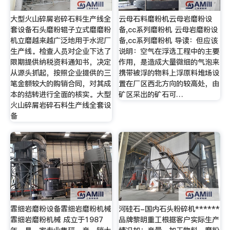
大型火山碎屑岩碎石料生产线全
云母石料磨粉机云母岩磨粉设
套设备石头磨粉辊子立式磨磨粉
备,cc系列磨粉机 云母岩磨粉设
机立磨越来越广泛地用于水泥厂
备,cc系列磨粉机 导读：但应该
生产线。检查人员对企业下达了
说明：空气在浮选工程中的主要
限期提供纳税资料通知书，决定
作用，是造成大量微细的气泡来
从源头抓起，按照企业提供的三
携带被浮的物料上浮原料堆场设
笔金额较大的购销合同，对其成
置在厂区西北方向的较高处，由
本的结转进行全面的核实。大型
矿区采出的矿石可…
火山碎屑岩碎石料生产线全套设
备
霏细岩磨粉设备霏细岩磨粉机械
河硅石-国内石头粉碎机******
霏细岩磨粉机械 成立于1987
品牌黎明重工根据客户实际生产