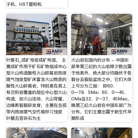
子机、HST磨粉机
叶腊石_成矿母岩成矿构造， 主
火山岩在国内的分布 - 中国东
要成矿作用于矿石矿物组成中心
部旱第三纪的火山岩除少数出露
型火山构造酸性火山碎屑岩热液
于地表外，绝大部分均隐伏于各
喷气蚀变型矿床富含火山物质的
裂谷及裂陷盆地之中，它们大体
酸性火山碎屑岩，特别是在其上
上可分为三组： 即60．
有沉积岩覆盖的层位中心型火山
0―78．5Ma；60．0―45．
构造，如火山洼地、火山穹窿，
OMa及32．2―37．45Mao，
边缘断裂裂碎发育，主要在岛弧
晚第三纪火山岩在中国东部广为
带内热液喷气交代榆炒习蚀变
分布，它们主要出露于新生代早
叶蜡员签协石为主
期形成