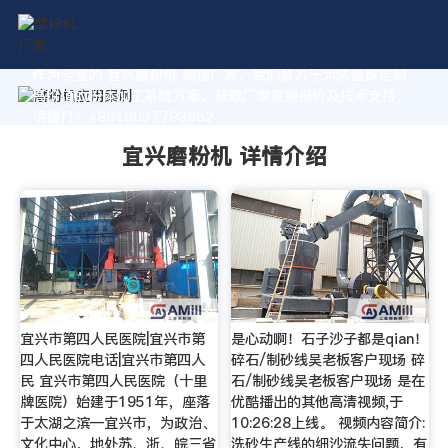
作为专业的 宜兴磨粉机 制造厂家，我们致力于为您量身定制
高价值的粉体加工系统方案。获取厂家直销报价及技术支持，
请拨打：+8618037793862
宜兴磨粉机 详情介绍
宜兴市第四人民医院|宜兴市第
是心动啊！石子沙子都是qian！
四人民医院电话|宜兴市第四人
碎石/制砂线吴老板客户现场 碎
民 宜兴市第四人民医院（十里
石/制砂线吴老板客户现场 是在
牌医院）始建于1951年，座落
优酷播出的其他高清视频,于
于太湖之滨—宜兴市，为政治、
10:26:28上线。 视频内容简介:
文化中心，地处苏、浙、皖三省
洗砂生产线的细沙流失问题，有