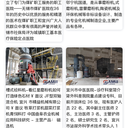
立了专门为煤矿职工服务的职工
邻宁杭国道，是从事磨粉机,式
医院——无锡市煤矿医院在36
磨粉机,雷蒙磨粉机;陶瓷机械及
年的历史中以优质的服务和精湛
环保机械等非标设备设计、制造
的医术在煤矿职工和宜兴广大人
的专业化机械制造企业,主要产
民群众中享有很高的声誉并被无
品有各种。
锡市社保局评为城镇职工基本医
疗保险定点医院
槽式给料机-看红星磨粉机如何
宜兴市中医医院-诊疗科室简介
打造绿色石材 ¥ 面议 JF型双轴
肾外科是我院重点建设专科，目
混合机 宜兴 市精益机械有限公
前开放床位 36 张，现有医护人
司 ¥ 面议 牧草打浆机甜菜打浆
员 22 名，其中副主任医师 2
机青饲料打 中国曲阜农业机械
名，主治医师 3 名，主管护师
应用科技研究 - 主营产品： 磁
2 名，硕士研究生 2 名，宜兴
选机
市泌尿外科学术技术带头人 1