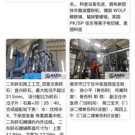
名。 科室设备先进，拥有新型
体外震波磨粉机、德国 WOLF
膀胱镜、输尿管硬镜，英国
PK/SP 佳乐等离子电切镜、美
国科医
二灰碎石施工工艺_百度文库碎
南京市江宁区中医医院医生姓
石：宜兴碎石，最大粒径不超过
名： 徐小平（骨伤科） 所属科
31.5mm。 设计配比为碎石︰
室： 骨伤科 职 称： 副主任中
瓜子片︰石屑=35︰25︰40。
医师 门诊时间： 周三全天（门
合成级配如下表： 水：饮用水
诊二楼骨伤科3诊室）、周四上
4、下承层准备 恢复路基中桩，
午（门诊二楼骨伤科2诊室）
二灰碎石摊铺的内外边线。 二
灰碎石摊铺断面尺寸为：上宽
11.93m，下宽为 12.29m，平