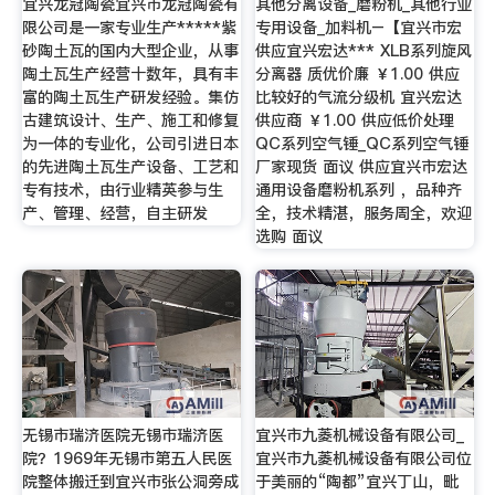
宜兴龙冠陶瓷宜兴市龙冠陶瓷有
其他分离设备_磨粉机_其他行业
限公司是一家专业生产*****紫
专用设备_加料机–【宜兴市宏
砂陶土瓦的国内大型企业，从事
供应宜兴宏达*** XLB系列旋风
陶土瓦生产经营十数年，具有丰
分离器 质优价廉 ￥1.00 供应
富的陶土瓦生产研发经验。集仿
比较好的气流分级机 宜兴宏达
古建筑设计、生产、施工和修复
供应商 ￥1.00 供应低价处理
为一体的专业化，公司引进日本
QC系列空气锤_QC系列空气锤
的先进陶土瓦生产设备、工艺和
厂家现货 面议 供应宜兴市宏达
专有技术，由行业精英参与生
通用设备磨粉机系列 ，品种齐
产、管理、经营，自主研发
全，技术精湛，服务周全，欢迎
选购 面议
无锡市瑞济医院无锡市瑞济医
宜兴市九菱机械设备有限公司_
院？1969年无锡市第五人民医
宜兴市九菱机械设备有限公司位
院整体搬迁到宜兴市张公洞旁成
于美丽的“陶都”宜兴丁山，毗