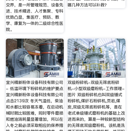
交界，是一所管理规范、设备先
哪几种方法可以补救？
进、技术精进、人才集聚、专科
优势凸显，集医疗、预防、教
学、康复为一体的二级综合性医
院。
宜兴精新粉体设备科技有限公司
双级粉碎机-双级无筛底粉碎
- 低温环境下粉碎机的维护要点
机-小型双级磨粉机-工作原理-
宜兴精新粉体设备科技有限公司
图片 双级粉碎机也叫双级锤式
点击2139次 冬天气温低，柴油
粉碎机,煤矸石粉碎机,页岩,煤
和水都比较容易冻着，在启动机
炭,双级无筛底粉碎机等，是在
械时就比较困难，同时零件磨损
老式单级锤式磨粉机的基础上改
和燃油消耗量显著增加，所以在
进而来的，算是一种较新型结构
入冬之前必须采取相应的保养措
的无筛底双级磨粉机，该机是洗