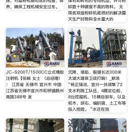
施，对磨粉机做彻底的检查、保
煤石和砖石的专用机型，并可粉
养，确保工程机械安全过冬。
碎数十种硬度不高的物料。 无
筛底双级粉碎机能很好的解决露
天生产时物料含水量大的
JC-S200T/1500CC立式橡胶
沉降、塌陷、裂缝长达300米
注射机【张婉 女士 （总经理）
太湖大堤保卫战打响！_新浪
： 江苏省 无锡市 宜兴市 中国
”杨正强说，宜兴一共调集了2
江苏省无锡市宜兴市和桥镇鹅州
支水利施工队伍、4艘定位船、
南路388号 发
8台挖掘机、15辆自卸车，以及
桩木、块石、编织袋、土工布等
投入抢险。 “水还在涨