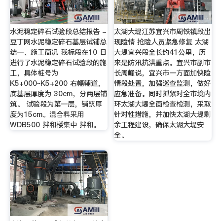
水泥稳定碎石试验段总结报告 -
太湖大堤江苏宜兴市周铁镇段出
豆丁网水泥稳定碎石基层试铺总
现险情 抢险人员紧急修复 太湖
结一、施工简况 我标段在10 日
大堤宜兴段全长约41公里，历
进行了水泥稳定碎石试验段的施
来是防汛抗洪重点。宜兴市副市
工，具体桩号为
长周峰说，宜兴市一方面加快险
K5+000~K5+200 右幅辅道，
情段处置，加强巡查监测，做好
底基层厚度为 30cm，分两层铺
应急准备。同时抓紧对全市境内
筑。 试验段为第一层，铺筑厚
环太湖大堤全面检查检测，采取
度为15cm。混合料采用
针对性措施，并加快太湖大堤剩
WDB500 拌和楼集中 拌和。
余工程建设，确保太湖大堤安
全。