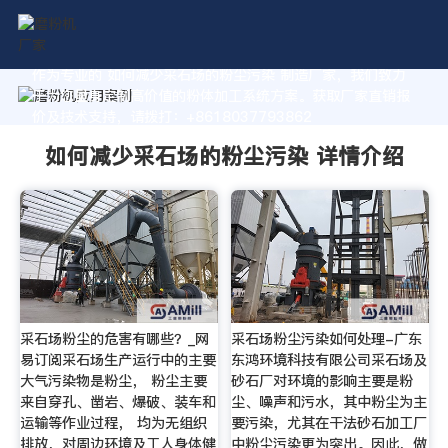
作为专业的 如何减少采石场的粉尘污染 制造厂家，我们致力
于为您量身定制高价值的粉体加工系统方案。获取厂家直销报
价及技术支持，请拨打：+8618037793862
如何减少采石场的粉尘污染 详情介绍
采石场粉尘的危害有哪些？_网
采石场粉尘污染如何处理-广东
易订阅采石场生产运行中的主要
东鸿环境科技有限公司采石场及
大气污染物是粉尘， 粉尘主要
砂石厂对环境的影响主要是粉
来自穿孔、凿岩、爆破、装车和
尘、噪声和污水，其中粉尘为主
运输等作业过程， 均为无组织
要污染，尤其在干法砂石加工厂
排放，对周边环境及工人身体健
中粉尘污染更为突出。因此，做