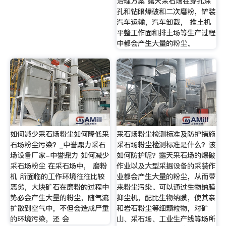
治理方案 露天采石场在穿孔深
孔和钻眼爆破和二次磨粉，铲装
汽车运输，汽车卸载， 推土机
平整工作面和排土场等生产过程
中都会产生大量的粉尘。
如何减少采石场粉尘如何降低采
采石场粉尘检测标准及防护措施
石场粉尘污染？_中誉鼎力采石
采石场粉尘检测标准是什么？该
场设备厂家-中誉鼎力 如何减少
如何防护呢？露天采石场的爆破
采石场粉尘 在采石场中， 磨粉
作业以及大型采掘设备的采装作
机 所面临的工作环境往往比较
业都会产生大量的粉尘，从而带
恶劣，大块矿石在磨粉的过程中
来粉尘污染。可以通过生物纳膜
势必会产生大量的粉尘，随气流
抑尘机，配比生物纳膜，使其亲
扩散到空气中，不但会造成严重
和岩石粉尘等细颗粒物，对矿
的环境污染，还 会
山、采石场、工业生产线等场所