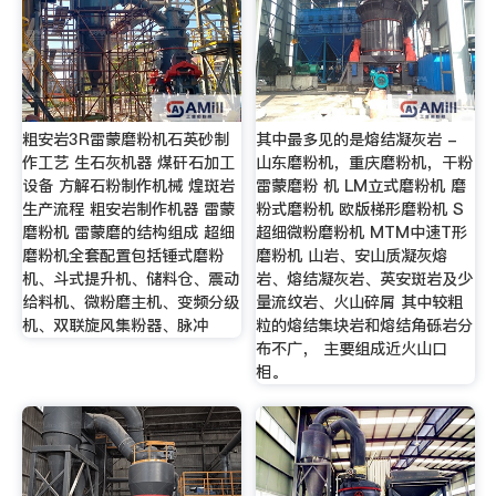
粗安岩3R雷蒙磨粉机石英砂制
其中最多见的是熔结凝灰岩 -
作工艺 生石灰机器 煤矸石加工
山东磨粉机，重庆磨粉机，干粉
设备 方解石粉制作机械 煌斑岩
雷蒙磨粉 机 LM立式磨粉机 磨
生产流程 粗安岩制作机器 雷蒙
粉式磨粉机 欧版梯形磨粉机 S
磨粉机 雷蒙磨的结构组成 超细
超细微粉磨粉机 MTM中速T形
磨粉机全套配置包括锤式磨粉
磨粉机 山岩、安山质凝灰熔
机、斗式提升机、储料仓、震动
岩、熔结凝灰岩、英安斑岩及少
给料机、微粉磨主机、变频分级
量流纹岩、火山碎屑 其中较粗
机、双联旋风集粉器、脉冲
粒的熔结集块岩和熔结角砾岩分
布不广， 主要组成近火山口
相。