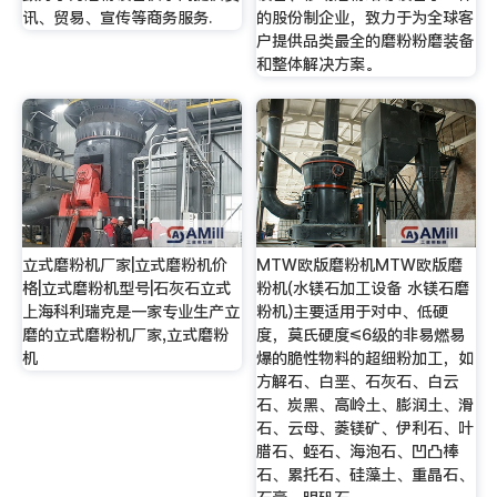
讯、贸易、宣传等商务服务.
的股份制企业，致力于为全球客
户提供品类最全的磨粉粉磨装备
和整体解决方案。
立式磨粉机厂家|立式磨粉机价
MTW欧版磨粉机MTW欧版磨
格|立式磨粉机型号|石灰石立式
粉机(水镁石加工设备 水镁石磨
上海科利瑞克是一家专业生产立
粉机)主要适用于对中、低硬
磨的立式磨粉机厂家,立式磨粉
度，莫氏硬度≤6级的非易燃易
机
爆的脆性物料的超细粉加工，如
方解石、白垩、石灰石、白云
石、炭黑、高岭土、膨润土、滑
石、云母、菱镁矿、伊利石、叶
腊石、蛭石、海泡石、凹凸棒
石、累托石、硅藻土、重晶石、