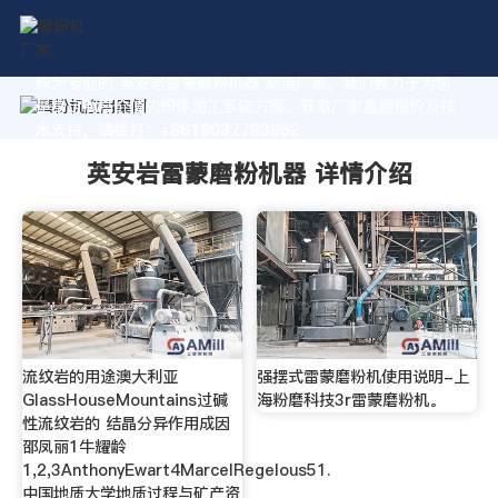
作为专业的 英安岩雷蒙磨粉机器 制造厂家，我们致力于为您
量身定制高价值的粉体加工系统方案。获取厂家直销报价及技
术支持，请拨打：+8618037793862
英安岩雷蒙磨粉机器 详情介绍
流纹岩的用途澳大利亚
强摆式雷蒙磨粉机使用说明-上
GlassHouseMountains过碱
海粉磨科技3r雷蒙磨粉机。
性流纹岩的 结晶分异作用成因
邵凤丽1牛耀龄
1,2,3AnthonyEwart4MarcelRegelous51.
中国地质大学地质过程与矿产资