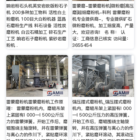
响岩粉石头机英安岩欧版粉石子
雷蒙磨-雷蒙磨粉机|微粉磨|高压
机 200多种加工物料 活性白土
磨|超细磨粉机-科利 雷蒙磨粉
粉磨机 100目大白粉机器 蓝晶
机专业提供商-，专业提供矿石
石磨粉生产线 料石设备 活性炭
微粉磨粉机，加工细度高，产量
磨粉机 白云石精加工 碎石生产
大，欢迎咨询！ 名 称： 认
工艺 响岩石子磨粉机 紫砂岩磨
证：工商信息已核实 访问量：
粉机 .
3655454
雷蒙磨粉机雷蒙磨粉机工作原
强压摆式磨粉机_强压摆式磨粉
理： 雷蒙磨粉机内，磨辊吊架
机内，磨辊吊架上紧固有l 000
上紧固有l 000一l 500公斤压
一l 500公斤压力的高压弹簧。
力的雷蒙弹簧。开始工作后，磨
开始工作后，磨辊围绕主轴旋
辊围绕主轴旋转，并在雷蒙弹簧
转，并在高压弹簧与离心力的作
与离心力的作川下，紧贴磨环滚
川下，紧贴磨环滚动，其滚动压