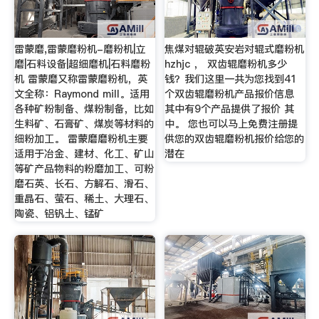
雷蒙磨,雷蒙磨粉机-磨粉机|立
焦煤对辊破英安岩对辊式磨粉机
磨|石料设备|超细磨机|石料磨粉
hzhjc ， 双齿辊磨粉机多少
机 雷蒙磨又称雷蒙磨粉机，英
钱？我们这里一共为您找到41
文全称：Raymond mill。适用
个双齿辊磨粉机产品报价信息
各种矿粉制备、煤粉制备，比如
其中有9个产品提供了报价 其
生料矿、石膏矿、煤炭等材料的
中。 您也可以马上免费注册提
细粉加工。 雷蒙磨磨粉机主要
供您的双齿辊磨粉机报价给您的
适用于冶金、建材、化工、矿山
潜在
等矿产品物料的粉磨加工、可粉
磨石英、长石、方解石、滑石、
重晶石、萤石、稀土、大理石、
陶瓷、铝钒土、锰矿