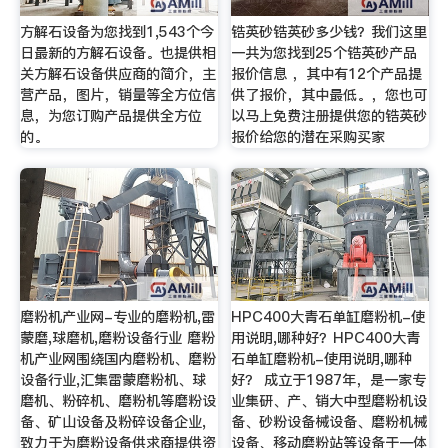
方解石设备为您找到1,543个今
锆英砂锆英砂多少钱？我们这里
日最新的方解石设备。也提供相
一共为您找到25个锆英砂产品
关方解石设备供应商的简介，主
报价信息 ，其中有12个产品提
营产品，图片，销量等全方位信
供了报价，其中最低。，您也可
息，为您订购产品提供全方位
以马上免费注册提供您的锆英砂
的。
报价给您的潜在采购买家
磨粉机产业网-专业的磨粉机,雷
HPC400大青石单缸磨粉机-使
蒙磨,球磨机,磨粉设备行业 磨粉
用说明,哪种好？HPC400大青
机产业网围绕国内磨粉机、磨粉
石单缸磨粉机-使用说明,哪种
设备行业,汇集雷蒙磨粉机、球
好？ 成立于1987年，是一家专
磨机、粉碎机、磨粉机等磨粉设
业集研、产、销大中型磨粉机设
备、矿山设备及粉碎设备企业,
备、砂粉设备械设备、磨粉机械
致力于为磨粉设备供求商提供资
设备、移动磨粉站等设备于一体