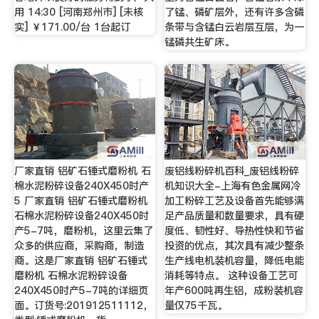
用 14:30 [河南郑州市] [未核
了锰、磷矿层外，还有许多含磷
实] ￥171.00/台 1台起订
条带与含锰白云岩层互层，为一
锰磷共生矿床。
厂家直销 铝矿石锤式磨粉机 石
废铝线粉碎机百科_废铝线粉碎
棉水泥粉碎设备240X450时产
机知识大全-上海有色金属网冷
5 厂家直销 铝矿石锤式磨粉机
加工粉碎工艺及设备首先能够满
石棉水泥粉碎设备240X450时
足产品质量和数量要求，具有硬
产5-7吨，磨粉机，这里云集了
度低、韧性好、导热性快和节省
众多的供应商，采购商，制造
投资的优点，其次具有减少整条
商。这是厂家直销 铝矿石锤式
生产线电机装机容量，降低电能
磨粉机 石棉水泥粉碎设备
消耗等特点。 这种设备工艺可
240X450时产5-7吨的详细页
年产600吨再生铝，成粉装机容
面。订货号:201912511112，
量仅75千瓦。