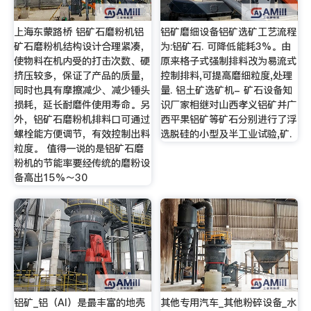
上海东蒙路桥 铝矿石磨粉机铝
铝矿磨细设备铝矿选矿工艺流程
矿石磨粉机结构设计合理紧凑，
为:铝矿石. 可降低能耗3%。由
使物料在机内受的打击次数、硬
原来格子式强制排料改为易流式
挤压较多，保证了产品的质量，
控制排料,可提高磨细粒度,处理
同时也具有摩擦减少、减少锤头
量. 铝土矿选矿机- 矿石设备知
损耗，延长耐磨件使用寿命。另
识厂家相继对山西孝义铝矿并广
外，铝矿石磨粉机排料口可通过
西平果铝矿等矿石分别进行了浮
螺栓能方便调节，有效控制出料
选脱硅的小型及半工业试验,矿.
粒度。 值得一说的是铝矿石磨
粉机的节能率要经传统的磨粉设
备高出15%～30
铝矿_铝（Al）是最丰富的地壳
其他专用汽车_其他粉碎设备_水