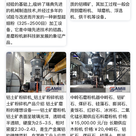
经验的基础上,吸纳了瑞典先进
质的铝精矿，其加工过程一般会
的机械制造技术,并经过多年的
用到磨粉机、 球磨机、浮选
试验与改进而开发的一种新型超
机、烘干机等设备。
细粉（325-2500目）加工设
备。它是中瑞先进技术的结晶，
是磨粉机新科技新发展的象征产
品。
铝土矿粉碎机_铝土矿粉碎机铝
中岭石磨粉机器中岭石、铝矿
土矿粉碎机产品介绍 铝土矿磨
石、煤矸石、硅藻石、膨润石、
粉的理想设备——铝土矿磨粉机
麦饭石、红砂石、冰洲石、二氧
铝土矿表面呈玻璃光泽，透明或
化锰长期供应石料磨粉机 价格:
半透明，硬度为2.5-3.5，相对
￥15,000.00 元/台 长期供应
密度2.30-2.43，是生产金属铝
木粉机 价格:￥20,中岭石、铝
的理想原料，在其他工业上应用
矿石、煤矸石、硅藻土、膨润