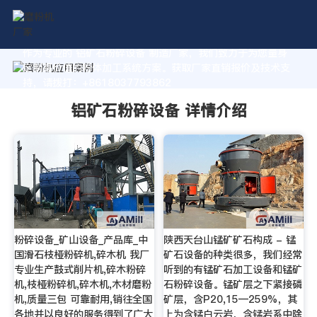
作为专业的 铝矿石粉碎设备 制造厂家，我们致力于为您量身
定制高价值的粉体加工系统方案。获取厂家直销报价及技术支
持，请拨打：+8618037793862
铝矿石粉碎设备 详情介绍
粉碎设备_矿山设备_产品库_中
陕西天台山锰矿矿石构成 - 锰
国滑石枝桠粉碎机,碎木机 我厂
矿石设备的种类很多，我们经常
专业生产鼓式削片机,碎木粉碎
听到的有锰矿石加工设备和锰矿
机,枝桠粉碎机,碎木机,木材磨粉
石粉碎设备。锰矿层之下紧接磷
机,质量三包 可靠耐用,销往全国
矿层，含P20,15―259%，其
各地并以良好的服务得到了广大
上为含锰白云岩，含锰岩系中除