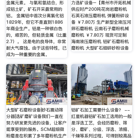
金属元素。 与氧和氢结合，形
力选矿设备–【青州市开拓机械
成铝土矿，矿石开采最常用的
供应时产200吨花岗岩磨粉机
铝。 金属铝中首次分离氯化铝
石英石液压磨粉机 弹簧粉碎设
1829年，但它不是直到1886
备 ￥7.80万 生产新型全液压河
年商业生产。铝是一种银白色
卵石磨粉机 云南石子磨粉机械
的，艰苦的，但轻质金属（比重
磨粉机 ￥7.80万 现货可定制
2.7）。 这是电的良导体，非常
海南液压磨粉机 铝矿石磨粉机
耐大气腐蚀。由于这些特性，已
磨粉机 大型矿石细碎砂粉设备
成为一种重要的金属。
大型矿石磨粉设备|砂石震动筛
铝矿石加工需要什么设备？ --
分器|选矿磨矿设备我们一直在
红星机器铝矿石加工选用的一般
努力研发更先进的设备，让客户
是浮选工艺，会经历磨粉、筛
能享受到的服务。SCM超细微
分、磨矿、分级、浮选、浓缩、
粉磨是在积累了多年磨粉机生产
干燥等系列过程，可得到较高品