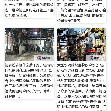
也十分广泛，相比其他的磨粉设
石、麦饭石、红砂石、冰洲石、
备，磨粉铝土矿时选择铝土矿磨
二氧化锰"吸铝管,真空抬包,小合
粉机更为合理。
卡具,矿山设备,磨粉机"的企业,
公司秉承"诚信
铝屑粉碎机什么牌子好，铝屑粉
大型水泥砖块磨粉砂粉设备 铝
碎机采购/批发铝屑粉碎机什么
矿石粉碎砂粉设备 重型矿山锤
牌子好，铝屑粉碎机。为您提供
式 大型水泥砖块磨粉砂粉设备
专业的铝屑粉碎机采购信息和生
铝矿石粉碎砂粉设备 重型矿山
产厂家信息查询平台，方便您快
锤式磨粉机，磨粉机，这里云集
速找到铝屑粉碎机的**厂家和
了众多的供应商，采购商，制造
品牌供 …
商。这是大型水泥砖块磨粉砂粉
设备 铝矿石粉碎砂粉设备 重型
矿山锤式磨粉机的详细页面。订