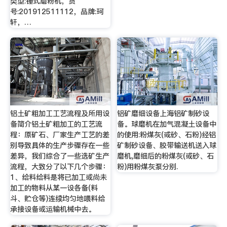
类型:锤式磨粉机，货
号:201912511112，品牌:珂
轩，…
铝土矿粗加工工艺流程及所用设
铝矿磨细设备上海铝矿制砂设
备简介铝土矿粗加工的工艺流
备。球磨机在加气混凝土设备中
程：原矿石、厂家生产工艺的差
的使用:粉煤灰(或砂、石粉)经铝
别导致具体的生产步骤存在一些
矿制砂设备、胶带输送机送入球
差异，我们综合了一些选矿生产
磨机,磨细后的粉煤灰(或砂、石
流程，大致分了以下几个步骤：
粉)用粉煤灰泵分别.
1、给料给料是将已加工或尚未
加工的物料从某一设各备(料
斗、贮仓等)连续均匀地喂料给
承接设备或运输机械中去。