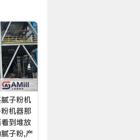
买腻子粉机
子粉机器那
面看到堆放
腻子粉,产