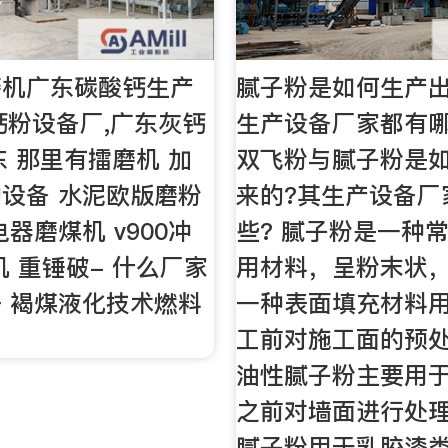
磨机广东碳酸钙生产
腻子粉是如何生产
钙粉设备厂,广东灰钙
生产设备厂家都有哪
东 那里有擂磨机 加
双飞粉与腻子粉是
设备 水泥欧版磨粉
来的?其生产设备厂
器磨煤机 v900冲
些? 腻子粉是一种
机 重锤破- 什么厂家
用材料，呈粉末状
 褐煤液化技术燃料
一种表面填充材料
工前对施工面的预
油性腻子粉主要用
之前对墙面进行处
腻子粉用于乳胶漆