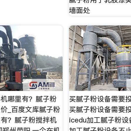
墙面处
拌机哪里有？腻子粉
买腻子粉设备需要
价_百度文库腻子粉
买腻子粉设备需要
里有？腻子粉搅拌机
icedu加工腻子粉
国郑州荥阳,一个在机
加工腻子粉设备不止