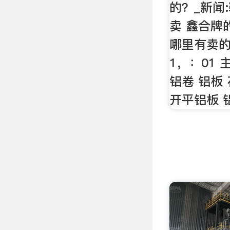
的？_新闻
卖 鑫合牌
哪里有卖
1，：01
铝卷 铝板
开平铝板 