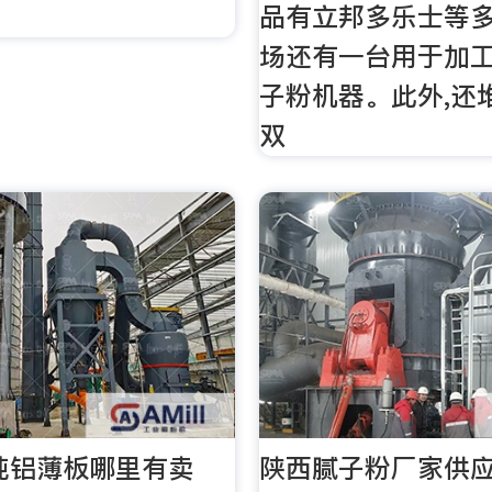
品有立邦多乐士等多
场还有一台用于加
子粉机器。此外,还
双
纯铝薄板哪里有卖
陕西腻子粉厂家供应