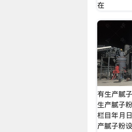
在
有生产腻
生产腻子
栏目年月
产腻子粉