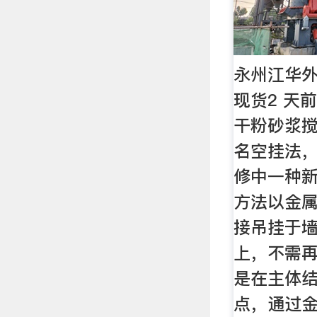
永州江华
现货2 天
干粉砂浆搅
名空挂法
修中一种
方法以金
接吊挂于
上，不需
是在主体
点，通过