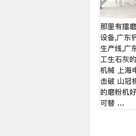
那里有擂
设备,广东
生产线,广
工生石灰的
机械 上海电
击破 山冠
的磨粉机好
可替 …