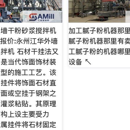
外墙干粉砂浆搅拌机
加工腻子粉机器那
前报价:永州江华外墙
腻子粉机器那里有卖 
拌机 石材干挂法又
工腻子粉的机器哪里
，是当代饰面饰材装
设备 ↖
新型的施工工艺。该
属挂件将饰面石材直
墙面或空挂于钢架之
再灌浆粘贴。其原理
结构上设主要受力
金属挂件将石材固定