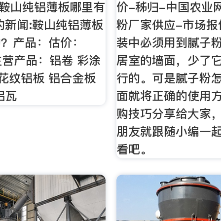
:鞍山纯铝薄板哪里有
价-秭归-中国农业
的新闻:鞍山纯铝薄板
粉厂家供应-市场报
的？产品：估价：
装中必须用到腻子
 主营产品：铝卷 彩涂
居室的墙面，少了
 花纹铝板 铝合金板
行的。可是腻子粉怎
铝瓦
面就将正确的使用
购技巧分享给大家
朋友就跟随小编一
看吧。