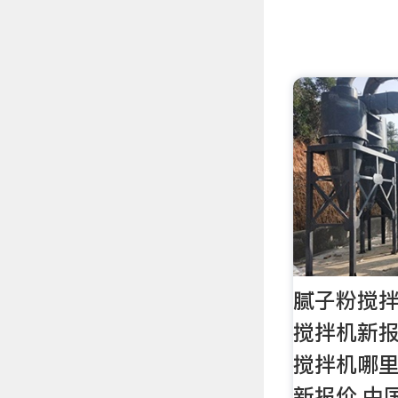
腻子粉搅
搅拌机新报
搅拌机哪
新报价,中