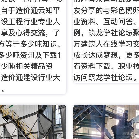
来自于造价通云知平
友分享的与彩色鹅
建设工程行业专业人
业资料、互动问答
分享及心得交流，了
例，筑龙学社论坛聚
方等于多少吨知识、
万建筑人在线学习
多少吨资讯及下载1
成长达成梦想，更
多少吨相关精品资
石资料下载、职业
录造价通建设行业大
访问筑龙学社论坛
台。