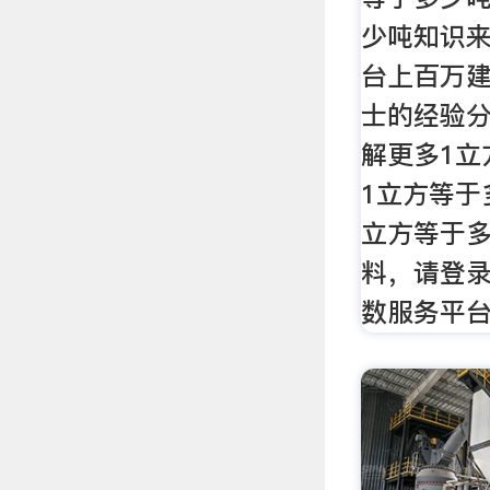
少吨知识
台上百万
士的经验
解更多1立
1立方等于
立方等于
料，请登
数服务平