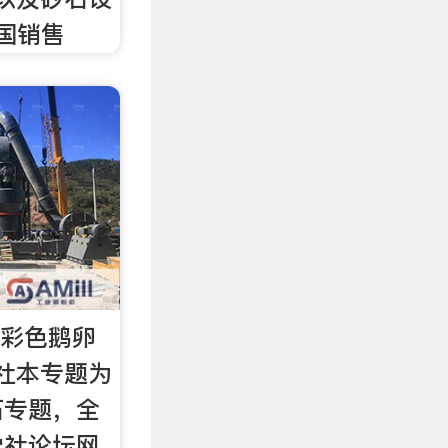
全国销售
年彩色鹅卵
社本专题为
石专题，全
学社论坛网