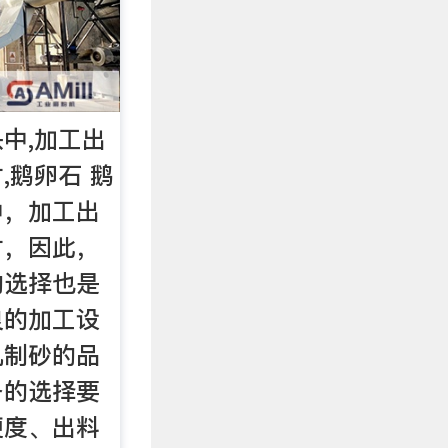
中,加工出
,鹅卵石 鹅
中，加工出
材，因此，
的选择也是
良的加工设
机制砂的品
备的选择要
硬度、出料