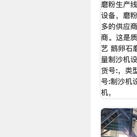
磨粉生产线
设备，磨
多的供应
商。这是质
艺 鹅卵石
量制沙机
货号:，类
号:制沙机
机，