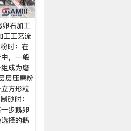
鹅卵石加工
加工工艺流
磨粉时：在
产中，一般
备组成为磨
层层压磨粉
于立方形粒
、制砂时：
深一步鹅卵
般选择的鹅