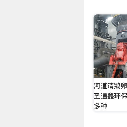
河道清鹅
圣通鑫环
多种