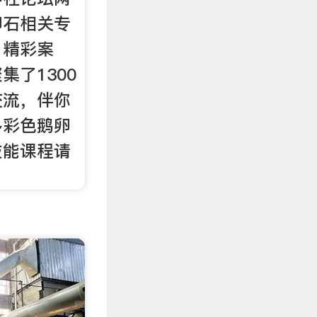
卵石相关专
、精彩案
集了1300
交流，伴你
多彩色鹅卵
技能课程请
。