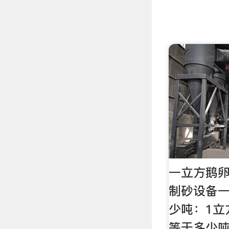
一立方鹅卵
制砂设备
少吨：1立
等于多少吨