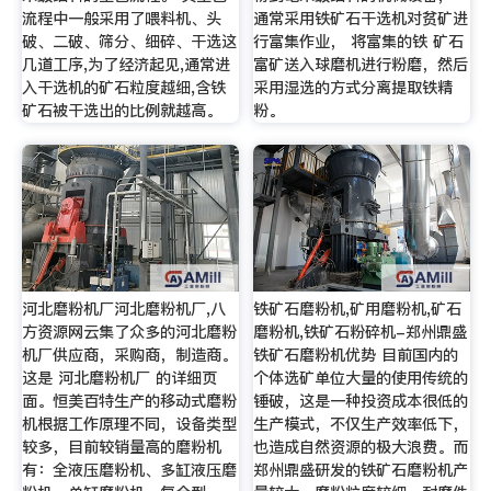
流程中一般采用了喂料机、头
通常采用铁矿石干选机对贫矿进
破、二破、筛分、细碎、干选这
行富集作业， 将富集的铁 矿石
几道工序,为了经济起见,通常进
富矿送入球磨机进行粉磨，然后
入干选机的矿石粒度越细,含铁
采用湿选的方式分离提取铁精
矿石被干选出的比例就越高。
粉。
河北磨粉机厂河北磨粉机厂,八
铁矿石磨粉机,矿用磨粉机,矿石
方资源网云集了众多的河北磨粉
磨粉机,铁矿石粉碎机-郑州鼎盛
机厂供应商，采购商，制造商。
铁矿石磨粉机优势 目前国内的
这是 河北磨粉机厂 的详细页
个体选矿单位大量的使用传统的
面。恒美百特生产的移动式磨粉
锤破，这是一种投资成本很低的
机根据工作原理不同，设备类型
生产模式，不仅生产效率低下，
较多，目前较销量高的磨粉机
也造成自然资源的极大浪费。而
有：全液压磨粉机、多缸液压磨
郑州鼎盛研发的铁矿石磨粉机产