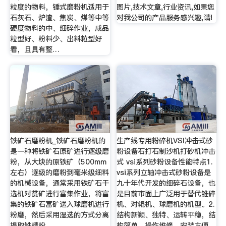
粒度的物料，锤式磨粉机适用于
图片,技术文章,行业资讯,如果您
石灰石、炉渣、焦炭、煤等中等
对我公司的产品服务感兴趣,请!
硬度物料的中、细碎作业，成品
粒型好、粉料少、出料粒型好
看，且具有整…
铁矿石磨粉机_铁矿石磨粉机的
生产线专用粉碎机VSI冲击式砂
是一种将铁矿石原矿进行逐级磨
粉设备石打石制沙机打砂机冲击
粉，从大块的原铁矿（500mm
式 vsi系列砂粉设备性能特点1.
左右）逐级的磨粉到毫米级细料
vsi系列立轴冲击式砂粉设备是
的机械设备，通常采用铁矿石干
九十年代开发的细碎石设备，也
选机对贫矿进行富集作业，将富
是目前市面上广泛用于替代锥碎
集的铁矿石富矿送入球磨机进行
机、对辊机、球磨机的机型。2.
粉磨，然后采用湿选的方式分离
结构新颖、独特、运转平稳，结
提取铁精粉。
构简单、操作维修、安装方便、