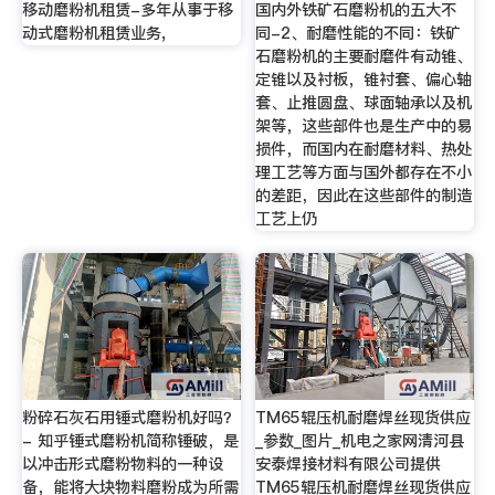
移动磨粉机租赁-多年从事于移
国内外铁矿石磨粉机的五大不
动式磨粉机租赁业务,
同-2、耐磨性能的不同：铁矿
石磨粉机的主要耐磨件有动锥、
定锥以及衬板，锥衬套、偏心轴
套、止推圆盘、球面轴承以及机
架等，这些部件也是生产中的易
损件，而国内在耐磨材料、热处
理工艺等方面与国外都存在不小
的差距，因此在这些部件的制造
工艺上仍
粉碎石灰石用锤式磨粉机好吗？
TM65辊压机耐磨焊丝现货供应
- 知乎锤式磨粉机简称锤破，是
_参数_图片_机电之家网清河县
以冲击形式磨粉物料的一种设
安泰焊接材料有限公司提供
备，能将大块物料磨粉成为所需
TM65辊压机耐磨焊丝现货供应