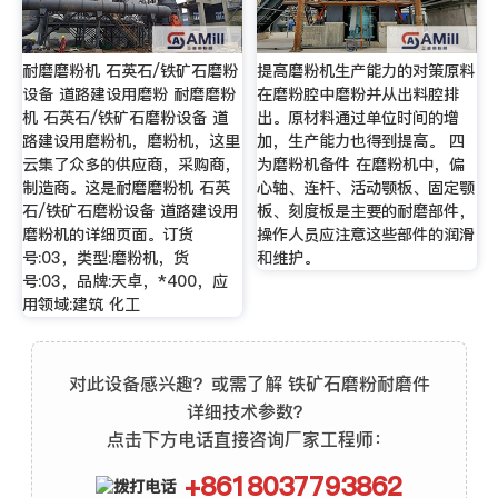
耐磨磨粉机 石英石/铁矿石磨粉
提高磨粉机生产能力的对策原料
设备 道路建设用磨粉 耐磨磨粉
在磨粉腔中磨粉并从出料腔排
机 石英石/铁矿石磨粉设备 道
出。原材料通过单位时间的增
路建设用磨粉机，磨粉机，这里
加，生产能力也得到提高。 四
云集了众多的供应商，采购商，
为磨粉机备件 在磨粉机中，偏
制造商。这是耐磨磨粉机 石英
心轴、连杆、活动颚板、固定颚
石/铁矿石磨粉设备 道路建设用
板、刻度板是主要的耐磨部件，
磨粉机的详细页面。订货
操作人员应注意这些部件的润滑
号:03，类型:磨粉机，货
和维护。
号:03，品牌:天卓，*400，应
用领域:建筑 化工
对此设备感兴趣？或需了解 铁矿石磨粉耐磨件
详细技术参数？
点击下方电话直接咨询厂家工程师：
+8618037793862