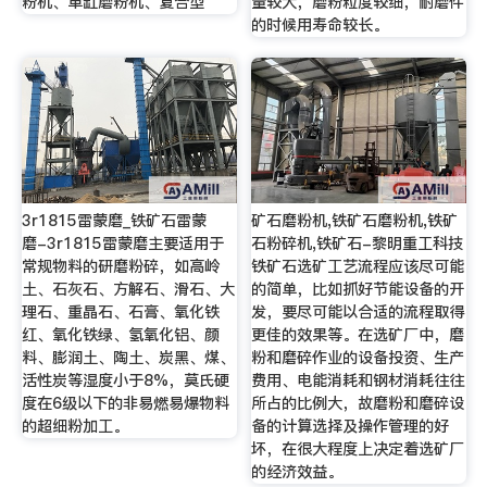
粉机、单缸磨粉机、复合型
量较大，磨粉粒度较细，耐磨件
的时候用寿命较长。
3r1815雷蒙磨_铁矿石雷蒙
矿石磨粉机,铁矿石磨粉机,铁矿
磨-3r1815雷蒙磨主要适用于
石粉碎机,铁矿石-黎明重工科技
常规物料的研磨粉碎，如高岭
铁矿石选矿工艺流程应该尽可能
土、石灰石、方解石、滑石、大
的简单，比如抓好节能设备的开
理石、重晶石、石膏、氧化铁
发，要尽可能以合适的流程取得
红、氧化铁绿、氢氧化铝、颜
更佳的效果等。在选矿厂中，磨
料、膨润土、陶土、炭黑、煤、
粉和磨碎作业的设备投资、生产
活性炭等湿度小于8%，莫氏硬
费用、电能消耗和钢材消耗往往
度在6级以下的非易燃易爆物料
所占的比例大，故磨粉和磨碎设
的超细粉加工。
备的计算选择及操作管理的好
坏，在很大程度上决定着选矿厂
的经济效益。