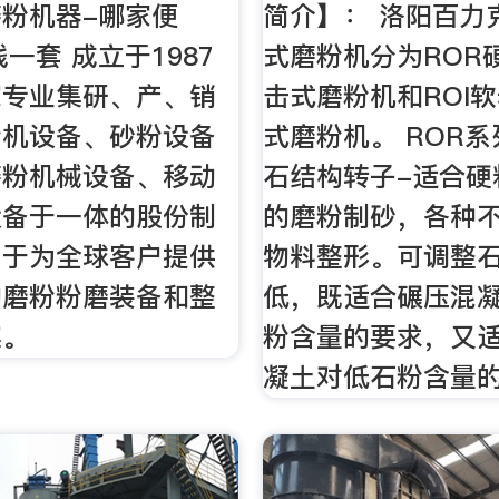
粉机器-哪家便
简介】： 洛阳百力
一套 成立于1987
式磨粉机分为ROR
家专业集研、产、销
击式磨粉机和ROI
粉机设备、砂粉设备
式磨粉机。 ROR
磨粉机械设备、移动
石结构转子-适合硬
设备于一体的股份制
的磨粉制砂，各种
力于为全球客户提供
物料整形。可调整
的磨粉粉磨装备和整
低，既适合碾压混
案。
粉含量的要求，又
凝土对低石粉含量的