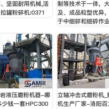
、坚固耐用机械,活
制等技术于一体，
拉罐粉碎机:0371
及、成品粒型优异
于中细碎和细碎作
0叶岩液压磨粉机器-哪
立轴冲击式磨粉机_
多少钱一套HPC300
机生产厂家-洛阳百