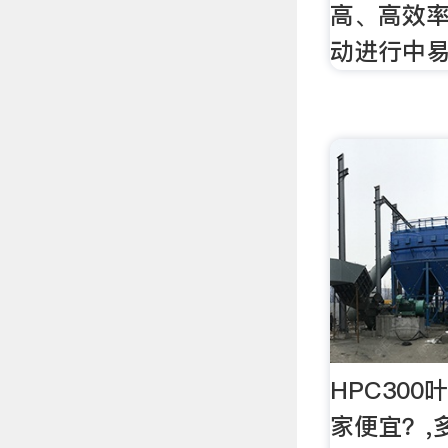
高、高效率
动进行中易
HPC30
家便宜？,