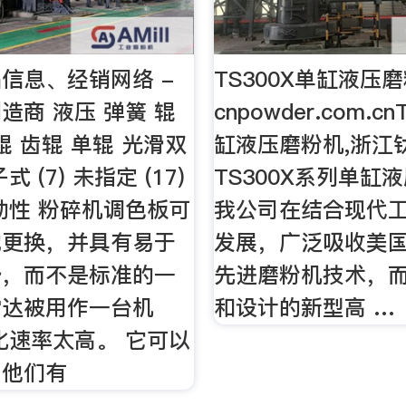
信息、经销网络 -
TS300X单缸液压磨
造商 液压 弹簧 辊
cnpowder.com.c
 双辊 齿辊 单辊 光滑双
缸液压磨粉机,浙江
 (7) 未指定 (17)
TS300X系列单缸
动性 粉碎机调色板可
我公司在结合现代
地更换，并具有易于
发展，广泛吸收美
势，而不是标准的一
先进磨粉机技术，
雷达被用作一台机
和设计的新型高 …
化速率太高。 它可以
。他们有