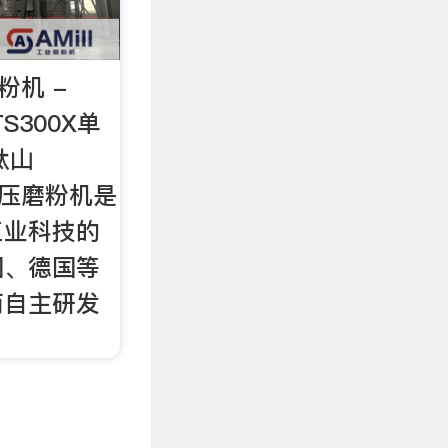
粉机 -
nTS300X单
钛山
液压磨粉机是
工业科技的
国、德国等
而自主研发