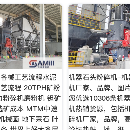
设备械工艺流程水泥
机器石头粉碎机-机
艺流程 20TPH矿粉
机厂家、品牌、图片
力粉碎机磨粉机 钽矿
您优选10306条机
选矿成本 MTM中速
机热销货源，包括
机械画 地下采石 叶
碎机厂家，品牌，
备 世界上好大多层
论坛热帖。找，逛