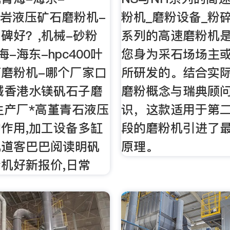
0叶岩液压矿石磨粉机-
粉机_磨粉设备_粉碎
碑好？,机械-砂粉
系列的高速磨粉机
海-海东-hpc400叶
您身为采石场场主
磨粉机-哪个厂家口
所研发的。结合实
械香港水镁矾石子磨
磨粉概念与瑞典顾
生产厂*高堇青石液压
识，这款适用于第
作用,加工设备多缸
段的磨粉机引进了
机道客巴巴阅读明矾
原理。
机好新报价,日常