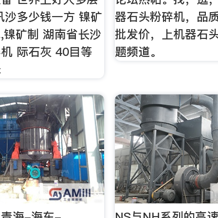
汛沙多少钱一方 镍矿
器石头粉碎机，品
,镍矿制 湖南省长沙
批发价，上机器石
机 际石灰 40目等
题频道。
米
青海-海东-
NS与NH系列的高