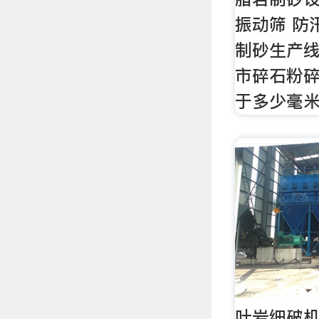
振动筛 防
制砂生产线
市碎石粉碎
于多少毫
叶岩细破机