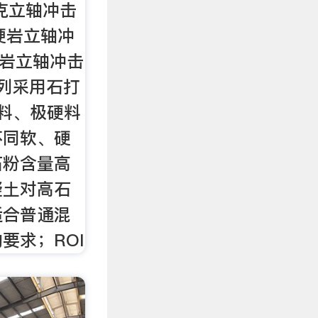
克立轴冲击
硬岩立轴冲
软岩立轴冲击
系列采用石打
料、极硬料
不同软、硬
石粉含量高
凝土对高石
适合普通混
要求；ROI