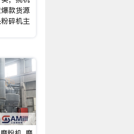
质爆款货源
头粉碎机主
速磨粉机_磨