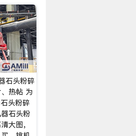
器石头粉碎
、热帖 为
器石头粉碎
机器石头粉
高清大图，
，买，挑机