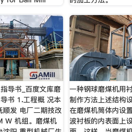
指导书_百度文库磨
一种钢球磨煤机用
导书 1.工程概 况本
制作方法上述结构
抚顺发 电厂二期技改
在磨煤机筒体内设
0M W 机组。磨煤机
波衬板的内表面上
台沈阳 重型机械厂生
面，这样，当磨煤