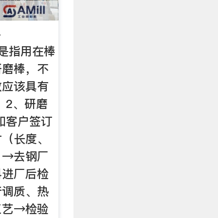
-
棒是指用在棒
研磨棒，不
故应该具有
 2、研磨
和客户签订
寸（长度、
）→去钢厂
料进厂后检
行调质、热
工艺→检验