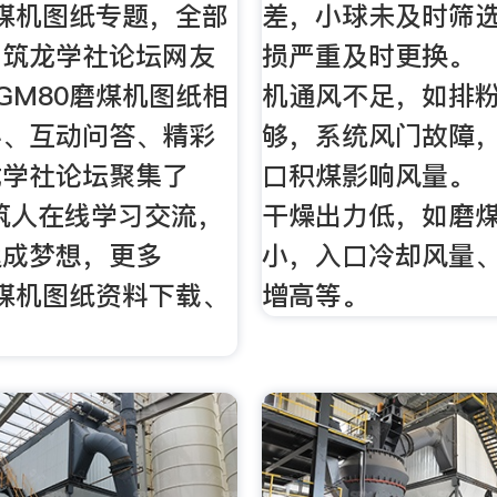
磨煤机图纸专题，全部
差，小球未及时筛
与筑龙学社论坛网友
损严重及时更换。 
GM80磨煤机图纸相
机通风不足，如排
料、互动问答、精彩
够，系统风门故障
龙学社论坛聚集了
口积煤影响风量。 
建筑人在线学习交流，
干燥出力低，如磨
达成梦想，更多
小，入口冷却风量
磨煤机图纸资料下载、
增高等。