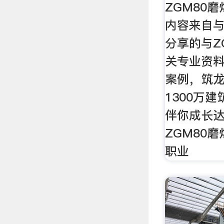
ZGM80
内容来自
分享的与Z
关专业资
案例，筑
1300万
伴你成长
ZGM80
职业