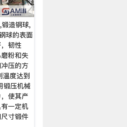
,锻造钢球,
造钢球的表面
好，韧性
易磨粉和失
和冲压的方
到温度达到
,利用锻压机械
力，使其产
具有一定机
和尺寸锻件