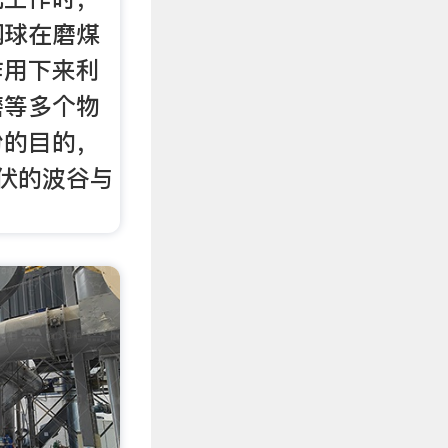
钢球在磨煤
作用下来利
磨等多个物
粉的目的，
伏的波谷与