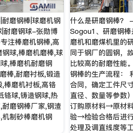
|耐磨钢棒|球磨机钢
什么是研磨钢棒？ 
球|耐磨钢球-张勋博
Sogou1、研磨钢
专注棒磨机钢棒,高
磨机和磨煤机里的
磨钢球,棒磨机磨棒,球
同于钢厂的圆钢，
球,棒磨机耐磨钢
比较高的耐磨性能。
钢磨棒,耐磨衬板,锻造
钢棒的生产流程： 
段,棒磨机衬板,高铬
合同，确定工件尺
低铬球,铸造钢球,热
直径、数量等参数
,耐磨钢棒厂家,钢渣
订购原材料→原材
,机制砂棒磨机钢
验→检验合格后进
处理及调直线度等