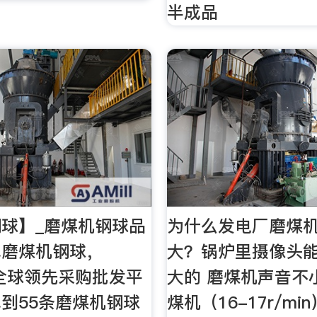
半成品
球】_磨煤机钢球品
为什么发电厂磨煤
找磨煤机钢球，
大？锅炉里摄像头
，全球领先采购批发平
大的 磨煤机声音不
到55条磨煤机钢球
煤机（16-17r/m