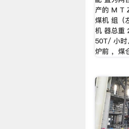
产的 M T 
煤机 组（
机 器总重 
50T/ 小
炉前 ，煤