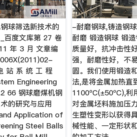
机钢球筛选新技术的
-耐磨钢球,铸造钢球
_百度文库第 27 卷
耐磨 锻造钢球 锻
011 年 3 月 文章编
质量好，抗冲击性
06X(2011)02-
强，耐磨性好，不
 电 站 系 统 工 程
圆。我们使用锻造
tem Engineering
法,是将金属加热直
No.2 66 钢球磨煤机钢
1100ºC(±50ºC)
技术的研究与应用
对金属坯料施加压
and Application of
生塑性变形以获得
eening Steel Balls
械性能、一定形状
 for Ball Mill
的加工方法。