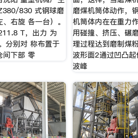
Z380/830 式钢球磨
磨煤机筒体动作，
左、右旋 各一台）。
机筒体内在在重力
211.8 T，出力 为
用碰撞、挤压、碾
时。分别对 称布置于
理过程达到磨制煤
仓间下部 零
波形面2通过凹凸起
波峰